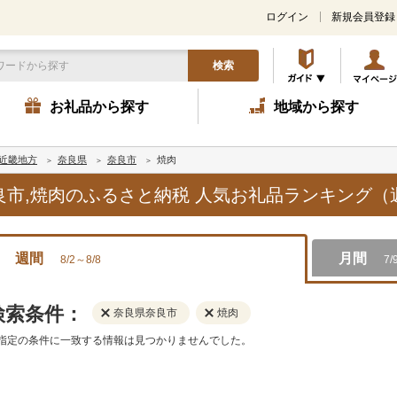
ログイン
新規会員登録
検索
お礼品から探す
地域から探す
近畿地方
奈良県
奈良市
焼肉
奈良市,焼肉のふるさと納税 人気お礼品ランキング（
週間
月間
8/2～8/8
7/
検索条件：
奈良県奈良市
焼肉
指定の条件に一致する情報は見つかりませんでした。