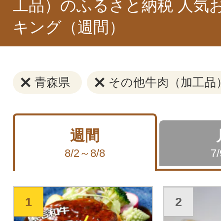
工品）のふるさと納税 人気
キング（週間）
青森県
その他牛肉（加工品
週間
8/2～8/8
7
1
2