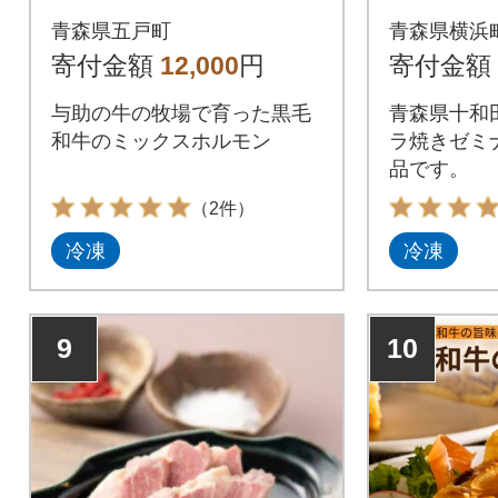
スホルモン 300g×2
【250g
青森県五戸町
青森県横浜
パック
寄付金額
12,000
円
寄付金額
与助の牛の牧場で育った黒毛
青森県十和
和牛のミックスホルモン
ラ焼きゼミ
品です。
（2件）
冷凍
冷凍
9
10