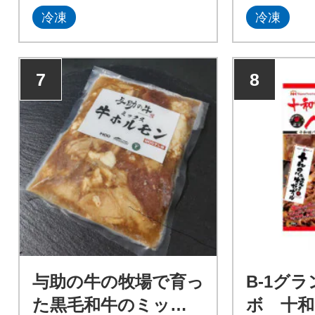
冷凍
冷凍
7
8
与助の牛の牧場で育っ
B-1グ
た黒毛和牛のミック
ボ 十和