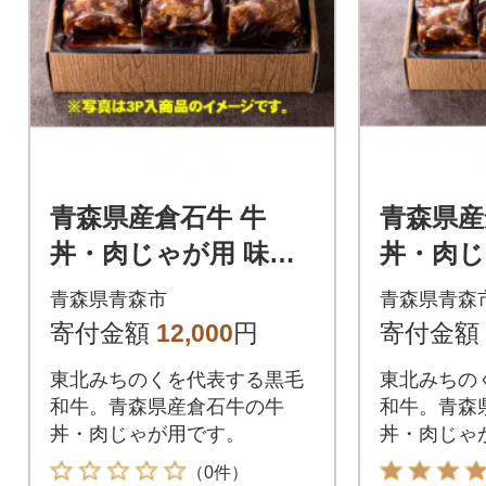
青森県産倉石牛 牛
青森県産
丼・肉じゃが用 味付
丼・肉じ
(2パック)
(3パック
青森県青森市
青森県青森
寄付金額
12,000
円
寄付金額
東北みちのくを代表する黒毛
東北みちの
和牛。青森県産倉石牛の牛
和牛。青森
丼・肉じゃが用です。
丼・肉じゃ
（0件）