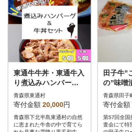
東通牛牛丼・東通牛入
田子牛”
り煮込みハンバーグ
の”味噌
セット
種 計60
青森県東通村
青森県田子
寄付金額
20,000
円
寄付金額
青森県下北半島東通村の自然
第57回全
に恵まれた牛舎の中で育てら
査会にて特
れた見事な霜降り黒毛和牛を
の田子牛ロ