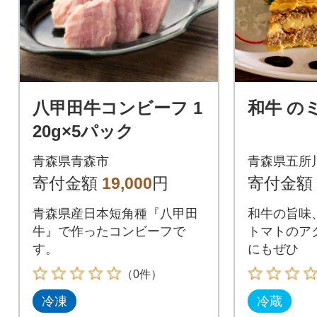
八甲田牛コンビーフ 1
和牛 の
20g×5パック
青森県青森市
青森県五所
寄付金額
19,000
円
寄付金額
青森県産日本短角種『八甲田
和牛の旨味
牛』で作ったコンビーフで
トマトのア
す。
にもぜひ
（0件）
冷凍
冷蔵