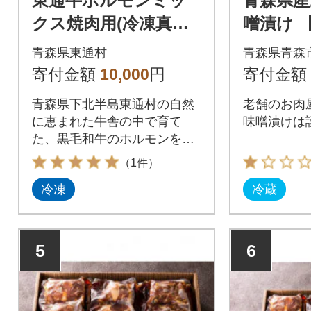
東通牛ホルモンミッ
青森県産
クス焼肉用(冷凍真空
噌漬け 【
包装約400g×2袋)
味噌約65
青森県東通村
青森県青森
寄付金額
10,000
円
寄付金額
青森県下北半島東通村の自然
老舗のお肉
に恵まれた牛舎の中で育て
味噌漬けは
た、黒毛和牛のホルモンを使
用しています。
（1件）
冷凍
冷蔵
5
6