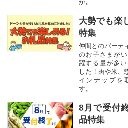
か。
大勢でも楽
特集
仲間とのパーテ
のお子さまがい
躍する量が多い
した！肉や米、
インナップを
す。
8月で受付
品特集