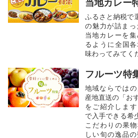
当地カレー
ふるさと納税で
の魅力が詰まっ
当地カレーを集
るように全国各
味わってみてく
フルーツ特
地域ならではの
産地直送の「お
をご紹介します
で入手できる希
こだわりの果物
しい旬の逸品の