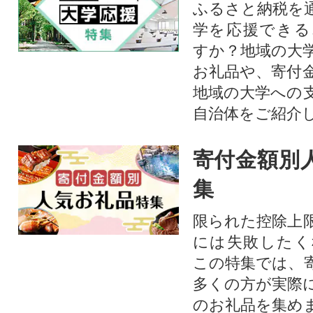
ふるさと納税を
学を応援できる
すか？地域の大
お礼品や、寄付
地域の大学への
自治体をご紹介
寄付金額別
集
限られた控除上
には失敗したく
この特集では、
多くの方が実際
のお礼品を集め