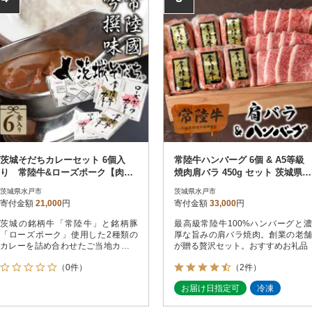
茨城そだちカレーセット 6個入
常陸牛ハンバーグ 6個 & A5等級
り 常陸牛&ローズポーク【肉の
焼肉肩バラ 450g セット 茨城県
イイジマ】
水戸市 肉のイイジマ
茨城県水戸市
茨城県水戸市
寄付金額
21,000
円
寄付金額
33,000
円
茨城の銘柄牛「常陸牛」と銘柄豚
最高級常陸牛100%ハンバーグと濃
「ローズポーク」使用した2種類の
厚な旨みの肩バラ焼肉。創業の老舗
カレーを詰め合わせたご当地カレー
が贈る贅沢セット。おすすめお礼品
セット
（0件）
（2件）
お届け日指定可
冷凍