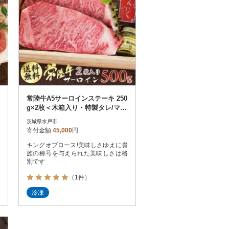
常陸牛A5サーロインステーキ 250
g×2枚＜木箱入り・特製タレ/マス
タード付き＞【肉のイイジマ】
茨城県水戸市
寄付金額
45,000
円
キングオブロース!美味しさゆえに貴
族の称号を与えられた美味しさは格
別です
（1件）
冷凍