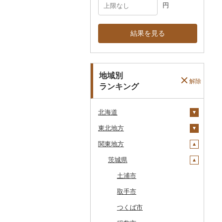
円
結果を見る
地域別
解除
ランキング
北海道
東北地方
安平町
関東地方
八雲町
青森県
鹿部町
岩手県
茨城県
十和田市
江差町
宮城県
大鰐町
宮古市
土浦市
白老町
秋田県
南部町
軽米町
柴田町
取手市
せたな町
山形県
五戸町
岩手町
色麻町
大潟村
つくば市