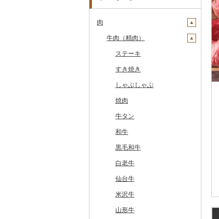
肉
牛肉（精肉）
ステーキ
すき焼き
しゃぶしゃぶ
焼肉
牛タン
和牛
黒毛和牛
白老牛
仙台牛
米沢牛
山形牛