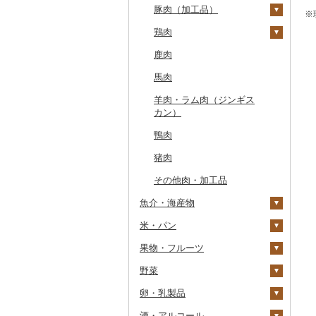
豚肉（加工品）
もつ鍋
ステーキ
※
鶏肉
ローストビーフ
すき焼き
ハンバーグ
鹿肉
ビーフジャーキー
しゃぶしゃぶ
もつ鍋
鶏肉（精肉）
馬肉
その他牛肉（加工品）
焼肉
ハム
ハム・ソーセージ
羊肉・ラム肉（ジンギス
アグー豚
ソーセージ・ウインナ
唐揚げ
カン）
ー
その他豚肉（精肉）
中津からあげ
鴨肉
ベーコン・サラミ
水炊き
猪肉
その他豚肉（加工品）
地鶏
その他肉・加工品
赤鶏さつま
魚介・海産物
その他鶏肉
米・パン
カニ
果物・フルーツ
エビ
米
ズワイガニ
野菜
いくら
雑穀
ぶどう・マスカット
タラバガニ
甘エビ
精米
卵・乳製品
うに
餅
いちご
いも
毛ガニ
ボタンエビ
無洗米
巨峰
酒・アルコール
明太子・たらこ
その他穀物加工品
りんご
トマト
卵
かにしゃぶ
伊勢海老
玄米
ナガノパープル
じゃがいも