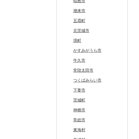
旭川市
福島県
藤崎町
矢巾町
丸森町
横手市
村山市
稲敷市
森町
六ヶ所村
釜石市
大衡村
能代市
尾花沢市
天栄村
潮来市
稚内市
東北町
野田村
加美町
小坂町
上山市
広野町
五霞町
標津町
三戸町
普代村
利府町
仙北市
河北町
鏡石町
北茨城市
清里町
東通村
一戸町
白石市
井川町
酒田市
須賀川市
境町
北斗市
黒石市
陸前高田市
登米市
潟上市
新庄市
小野町
かすみがうら市
留萌市
おいらせ町
紫波町
山元町
三種町
長井市
棚倉町
牛久市
白糠町
鶴田町
滝沢市
名取市
藤里町
小国町
古殿町
常陸太田市
釧路町
階上町
住田町
川崎町
湯沢市
南陽市
昭和村
つくばみらい市
名寄市
深浦町
葛巻町
村田町
大館市
中山町
下郷町
下妻市
美唄市
青森市
花巻市
栗原市
由利本荘市
庄内町
西郷村
茨城町
厚岸町
田子町
岩泉町
富谷市
にかほ市
大石田町
二本松市
神栖市
南富良野町
新郷村
田野畑村
岩沼市
羽後町
川西町
猪苗代町
常総市
上富良野町
横浜町
盛岡市
七ヶ宿町
秋田県（県庁）
鶴岡市
川俣町
東海村