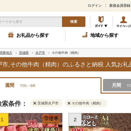
ログイン
新規会員登録
検索
お礼品から探す
地域から探す
関東地方
茨城県
水戸市
その他牛肉（精肉）
水戸市,その他牛肉（精肉）のふるさと納税 人気お
週間
月間
7/31～8/6
7/
検索条件：
茨城県水戸市
その他牛肉（精肉）
1
2