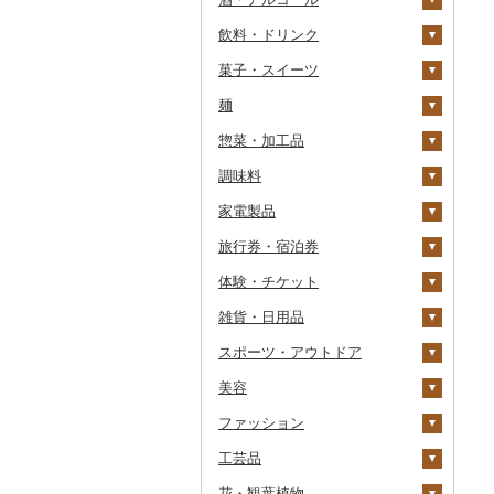
飲料・ドリンク
その他魚卵
パン
もも
玉ねぎ
チーズ
ビール・発泡酒
その他カニ
その他エビ
明太子
金芽米
ピオーネ
さつまいも
フルーツトマト
菓子・スイーツ
貝
メロン
ねぎ
ヨーグルト
日本酒
水・ミネラルウォーター
たらこ
数の子
ゆめぴりか
デラウェア
その他いも
ミニトマト
ビール
麺
うなぎ
さくらんぼ
とうもろこし
牛乳
焼酎
コーヒー・コーヒー豆
ケーキ
からすみ
帆立（ホタテ）
つや姫
シャインマスカット
その他トマト
発泡酒
純米大吟醸
惣菜・加工品
鮮魚
梨
根菜
バター
梅酒
茶
クッキー
ラーメン
キャビア
鮑（アワビ）
コシヒカリ
その他ぶどう・マスカ
地ビール・クラフトビ
純米吟醸
芋焼酎
飲料
ット
ール
調味料
イカ・タコ
マンゴー
アスパラガス
その他乳製品
泡盛
果汁飲料
焼き菓子
うどん
惣菜
その他魚卵
牡蠣（カキ）
鮭・サーモン
はえぬき
和梨
人参
大吟醸
麦焼酎
コーヒー豆
飲料
家電製品
海苔・海藻
みかん・柑橘
豆
ワイン
紅茶
プリン
そば
カレー・シチュー
砂糖
あさり
マグロ
イカ
さがびより
洋梨・ラフランス
大根
吟醸
米焼酎
粉
茶葉・ティーバッグ
りんごジュース
餃子
旅行券・宿泊券
干物
すいか
きのこ
ウイスキー
その他飲料・ジュース
ゼリー
パスタ
鍋
塩
季節・空調家電
しじみ
イワシ
タコ
海苔
あきたこまち
みかん
自然薯
その他日本酒
黒糖焼酎
白ワイン
ドリップ
静岡茶
みかんジュース（オレ
飲料
シュウマイ
カレー
ンジジュース）
体験・チケット
その他魚介・加工品
キウイ
その他野菜
リキュール・洋酒
チョコレート
ひやむぎ
ピザ
醤油
キッチン家電
旅行券
サザエ
カツオ
わかめ
ししゃも
ひとめぼれ
レモン
レンコン
しいたけ
その他焼酎
赤ワイン
足柄茶
茶葉・ティーバッグ
野菜ジュース
コロッケ
シチュー
肉
その他果汁飲料
雑貨・日用品
柿（カキ）
甘酒
カステラ
そうめん
レトルト
味噌
照明器具
宿泊券
PayPay商品券
はまぐり
金目鯛
ひじき
その他干物
しらす・ちりめん
ミルキークィーン
不知火・デコポン
にんにく・生姜
松茸
山菜
シャンパン・スパーク
知覧茶
炭酸飲料
その他惣菜
魚
JTBふるさと旅行クー
リングワイン
ポン（Eメール発行）
スポーツ・アウトドア
ドライフルーツ
ノンアルコール
アイス・ジェラート
その他麺
スープ
酢
パソコン・周辺機器
食事券
家具・インテリア
その他貝
クエ
その他海苔・海藻
かまぼこ・練り製品
ななつぼし
せとか
その他根菜
その他きのこ
かぼちゃ
八女茶
豆乳
その他鍋
その他ワイン
JTBふるさと旅行券
美容
その他果物
その他酒
その他洋菓子
豆腐・納豆
だし
TV・オーディオ・カメラ
温泉・サウナ・スパ利用
寝具
ゴルフ
くじら
その他魚介・加工品
その他米
文旦
干し柿
茄子
その他茶
その他飲料・ジュース
タンス
（紙券）
券
ファッション
煎餅・おかき
漬物
食用油
美容・健康家電
タオル
釣り
スキンケア
サバ
まどんな
干し芋
びわ
レタス
豆腐
机・テーブル
布団
ゴルフボール
その他旅行券
水族館
工芸品
羊羹
缶詰・瓶詰
はちみつ
カー用品
文房具・印鑑
サイクリング
シャンプー・リンス
鞄・バッグ
さんま
ポンカン
その他ドライフルーツ
ブルーベリー
その他野菜
納豆
梅干
えごま油
椅子・チェア・ソファ
枕
泉州タオル
ゴルフクラブ
化粧水・乳液・美容液
動物園
花・観葉植物
饅頭
乾物
ドレッシング
時計
食器
アウトドア・キャンプ
石鹸・ボディーソープ
洋服
織物
鯛
その他柑橘
パイナップル
キムチ
肉
オリーブオイル
その他家具・インテリ
毛布
その他タオル
ボールペン
ゴルフウェア
洗顔
トートバッグ・ショル