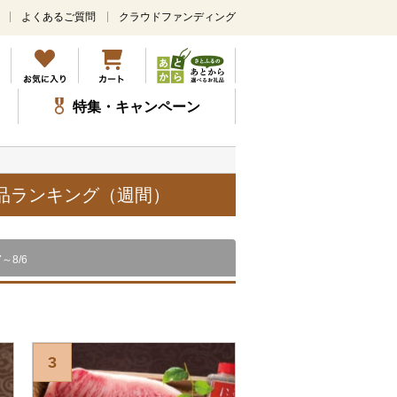
よくあるご質問
クラウドファンディング
メ
イ
ン
コ
ン
特集・キャンペーン
テ
ン
ツ
に
ス
礼品ランキング（週間）
キ
ッ
プ
7～8/6
3