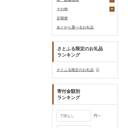
釣り
ア
ダーバッグ
その他
大福
燻製（スモーク）
その他調味料
その他家電
キッチン用品
その他スポーツ
入浴剤
和服
陶器・漆器
観葉植物・苗木
のどぐろ
栗
その他漬物
魚
ごま油
タオルケット
ノート・ファイル
グラス・カップ
その他ゴルフ
その他スキンケア
女性・レディース
本場奄美大島紬
ダイビング
キャリーバッグ・スー
定期便
その他和菓子
おせち
日用品
アロマ
靴・履物
その他装飾品・工芸品
花
地域サービス
ふぐ
その他果物
果物
その他食用油
みりん
その他寝具
印鑑
タンブラー
包丁
ウェア・ユニフォーム
男性・メンズ
その他織物
信楽焼
ツケース
スキーチケット・リフト
あとから選べるお礼品
その他加工品
楽器・器材
プロテイン
アクセサリー
盆栽・その他
その他
ブリ
ジャム
ケチャップ
その他文房具
箸
フライパン
洗剤
その他スポーツ
子供・ベビー
靴・シューズ
唐津焼
数珠
胡蝶蘭
券
その他鞄・バッグ
本・CD・DVD
その他美容
その他服飾小物
ほっけ
その他缶詰・瓶詰
こしょう
スプーン・フォーク・
鍋
トイレットペーパー
その他洋服
スリッパ・下駄・草履
ペンダント・ネックレ
備前焼
工芸品
造花・プリザーブドフ
ゴルフプレー券
ナイフ
ス
ラワー
おもちゃ・ぬいぐるみ
その他鮮魚
その他調味料
まな板
ティッシュ
その他靴・履物
財布
美濃焼
播州そろばん
花火大会チケット
GDOふるさとゴルフ
さとふる限定のお礼品
皿・椀
ピアス・イヤリング
その他花
プレークーポン
ランキング
ご当地キャラクター
土鍋
その他日用品
ショール・ストール
村上木彫堆朱
美濃和紙
カタログギフト
弁当箱
真珠・パール
その他のゴルフプレー
ベビー用品
その他キッチン用品
ネクタイ・ベルト
その他陶器・漆器
民芸品
その他体験・チケット
券
その他食器
その他アクセサリー
さとふる限定のお礼品
ペット用品
マフラー・手袋
防災グッズ
その他服飾小物
寄付金額別
その他雑貨
ランキング
円～