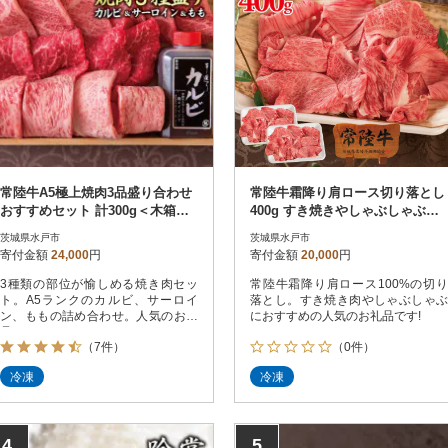
常陸牛A5極上焼肉3品盛り合わせ
常陸牛霜降り肩ロース切り落とし
おすすめセット 計300g＜木箱入
400g すき焼きやしゃぶしゃぶに
り・特製タレ付き＞【肉のイイジ
【肉のイイジマ】
茨城県水戸市
茨城県水戸市
マ】
寄付金額
24,000
円
寄付金額
20,000
円
3種類の部位が愉しめる焼き肉セッ
常陸牛霜降り肩ロース100%の切り
ト。A5ランクのカルビ、サーロイ
落とし。すき焼き肉やしゃぶしゃぶ
ン、ももの詰め合わせ。人気のお礼
におすすめの人気のお礼品です!
品!
（7件）
（0件）
冷凍
冷凍
4
5