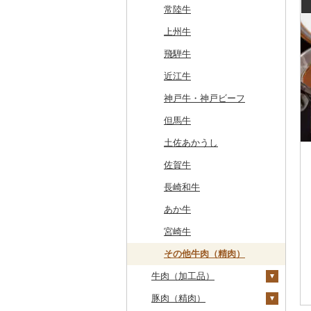
常陸牛
上州牛
飛騨牛
近江牛
神戸牛・神戸ビーフ
但馬牛
土佐あかうし
佐賀牛
長崎和牛
あか牛
宮崎牛
その他牛肉（精肉）
牛肉（加工品）
豚肉（精肉）
ハンバーグ