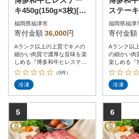
博多和牛ヒレステー
博多和牛
キ450g(150g×3枚)[H0
ステーキ
098]
50g×4枚)
福岡県福津市
福岡県福津
寄付金額
36,000
円
寄付金額
Aランク以上の上質でキメの
Aランク以
細かい肉質で濃厚な旨味を楽
の細かい肉
しめる『博多和牛ヒレステー
楽しめる『
キ』450g
ンテーキ』1
（0件）
冷凍
冷凍
5
6