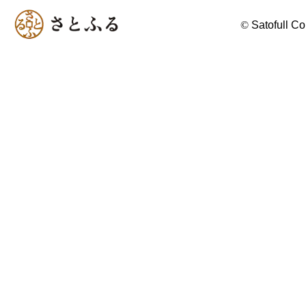
©
Satofull Co.