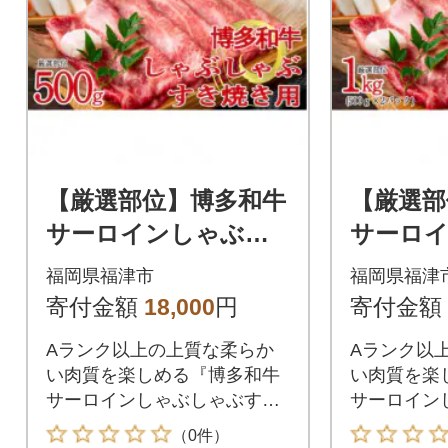
【厳選部位】博多和牛
【厳選部
サーロインしゃぶし
サーロ
ゃぶすき焼き用500g
ゃぶすき焼
福岡県福津市
福岡県福津
[H0100]
00g×2P)
寄付金額
18,000
円
寄付金額
Aランク以上の上質な柔らか
Aランク以
い肉質を楽しめる『博多和牛
い肉質を楽
サーロインしゃぶしゃぶすき
サーロイン
用』500g
用』1kg
（0件）