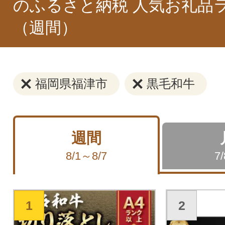
のふるさと納税 人気お礼品
（週間）
福岡県福津市
黒毛和牛
週間
8/1～8/7
7
1
2