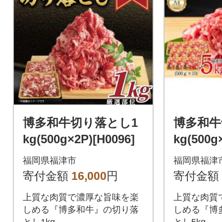
博多和牛切り落とし1
博多和牛
kg(500g×2P)[H0096]
kg(500g
福岡県福津市
福岡県福津
寄付金額
16,000
円
寄付金額
上質な肉質で濃厚な旨味を楽
上質な肉質
しめる『博多和牛』の切り落
しめる『博
とし1kg
とし5kg