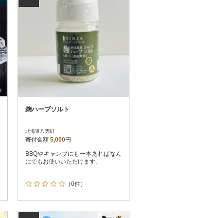
麹ハーブソルト
北海道八雲町
寄付金額
5,000
円
BBQやキャンプにも一本あればなん
にでもお使いいただけます。
（0件）