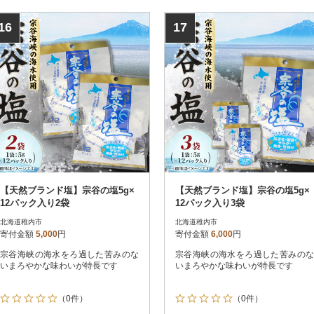
16
17
【天然ブランド塩】宗谷の塩5g×
【天然ブランド塩】宗谷の塩5g×
12パック入り2袋
12パック入り3袋
北海道稚内市
北海道稚内市
寄付金額
5,000
円
寄付金額
6,000
円
宗谷海峡の海水をろ過した苦みのな
宗谷海峡の海水をろ過した苦みのな
いまろやかな味わいが特長です
いまろやかな味わいが特長です
（0件）
（0件）