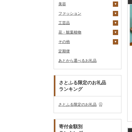
美容
TV・オーディオ・カメラ
温泉・サウナ・スパ利用
寝具
ゴルフ
タンス
（紙券）
券
ファッション
美容・健康家電
タオル
釣り
スキンケア
机・テーブル
布団
ゴルフボール
その他旅行券
水族館
工芸品
カー用品
文房具・印鑑
サイクリング
シャンプー・リンス
鞄・バッグ
椅子・チェア・ソファ
枕
泉州タオル
ゴルフクラブ
化粧水・乳液・美容液
動物園
花・観葉植物
時計
食器
アウトドア・キャンプ
石鹸・ボディーソープ
洋服
織物
その他家具・インテリ
毛布
その他タオル
ボールペン
ゴルフウェア
洗顔
トートバッグ・ショル
釣り
ア
ダーバッグ
その他
その他家電
キッチン用品
その他スポーツ
入浴剤
和服
陶器・漆器
観葉植物・苗木
タオルケット
ノート・ファイル
グラス・カップ
その他ゴルフ
その他スキンケア
女性・レディース
本場奄美大島紬
ダイビング
キャリーバッグ・スー
定期便
日用品
アロマ
靴・履物
その他装飾品・工芸品
花
地域サービス
その他寝具
印鑑
タンブラー
包丁
ウェア・ユニフォーム
男性・メンズ
その他織物
信楽焼
ツケース
スキーチケット・リフト
あとから選べるお礼品
楽器・器材
プロテイン
アクセサリー
盆栽・その他
その他
その他文房具
箸
フライパン
洗剤
その他スポーツ
子供・ベビー
靴・シューズ
唐津焼
数珠
胡蝶蘭
券
その他鞄・バッグ
本・CD・DVD
その他美容
その他服飾小物
スプーン・フォーク・
鍋
トイレットペーパー
その他洋服
スリッパ・下駄・草履
ペンダント・ネックレ
備前焼
工芸品
造花・プリザーブドフ
ゴルフプレー券
ナイフ
ス
ラワー
おもちゃ・ぬいぐるみ
まな板
ティッシュ
その他靴・履物
財布
美濃焼
播州そろばん
花火大会チケット
GDOふるさとゴルフ
さとふる限定のお礼品
皿・椀
ピアス・イヤリング
その他花
プレークーポン
ランキング
ご当地キャラクター
土鍋
その他日用品
ショール・ストール
村上木彫堆朱
美濃和紙
カタログギフト
弁当箱
真珠・パール
その他のゴルフプレー
ベビー用品
その他キッチン用品
ネクタイ・ベルト
その他陶器・漆器
民芸品
その他体験・チケット
券
その他食器
その他アクセサリー
さとふる限定のお礼品
ペット用品
マフラー・手袋
防災グッズ
その他服飾小物
寄付金額別
その他雑貨