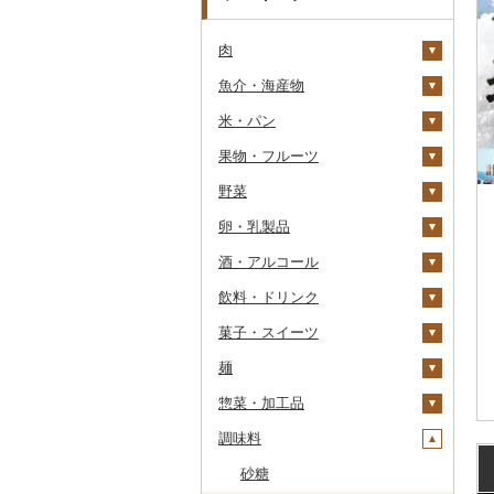
肉
魚介・海産物
牛肉（精肉）
米・パン
牛肉（加工品）
カニ
ステーキ
果物・フルーツ
豚肉（精肉）
エビ
米
すき焼き
ハンバーグ
ズワイガニ
野菜
豚肉（加工品）
いくら
雑穀
ぶどう・マスカット
しゃぶしゃぶ
もつ鍋
ステーキ
タラバガニ
甘エビ
精米
卵・乳製品
鶏肉
うに
餅
いちご
いも
焼肉
ローストビーフ
すき焼き
ハンバーグ
毛ガニ
ボタンエビ
無洗米
巨峰
酒・アルコール
鹿肉
明太子・たらこ
その他穀物加工品
りんご
トマト
卵
牛タン
ビーフジャーキー
しゃぶしゃぶ
もつ鍋
鶏肉（精肉）
かにしゃぶ
伊勢海老
玄米
ナガノパープル
じゃがいも
飲料・ドリンク
馬肉
その他魚卵
パン
もも
玉ねぎ
チーズ
ビール・発泡酒
和牛
その他牛肉（加工品）
焼肉
ハム
ハム・ソーセージ
その他カニ
その他エビ
明太子
金芽米
ピオーネ
さつまいも
フルーツトマト
菓子・スイーツ
羊肉・ラム肉（ジンギス
貝
メロン
ねぎ
ヨーグルト
日本酒
水・ミネラルウォーター
黒毛和牛
アグー豚
ソーセージ・ウインナ
唐揚げ
たらこ
数の子
ゆめぴりか
デラウェア
その他いも
ミニトマト
ビール
カン）
ー
麺
うなぎ
さくらんぼ
とうもろこし
牛乳
焼酎
コーヒー・コーヒー豆
ケーキ
白老牛
その他豚肉（精肉）
中津からあげ
からすみ
帆立（ホタテ）
つや姫
シャインマスカット
その他トマト
発泡酒
純米大吟醸
鴨肉
ベーコン・サラミ
惣菜・加工品
鮮魚
梨
根菜
バター
梅酒
茶
クッキー
ラーメン
仙台牛
水炊き
キャビア
鮑（アワビ）
コシヒカリ
その他ぶどう・マスカ
地ビール・クラフトビ
純米吟醸
芋焼酎
飲料
猪肉
その他豚肉（加工品）
ット
ール
調味料
イカ・タコ
マンゴー
アスパラガス
その他乳製品
泡盛
果汁飲料
焼き菓子
うどん
惣菜
米沢牛
地鶏
その他魚卵
牡蠣（カキ）
鮭・サーモン
はえぬき
和梨
人参
大吟醸
麦焼酎
コーヒー豆
飲料
その他肉・加工品
海苔・海藻
みかん・柑橘
豆
ワイン
紅茶
プリン
そば
カレー・シチュー
砂糖
山形牛
赤鶏さつま
あさり
マグロ
イカ
さがびより
洋梨・ラフランス
大根
吟醸
米焼酎
粉
茶葉・ティーバッグ
りんごジュース
餃子