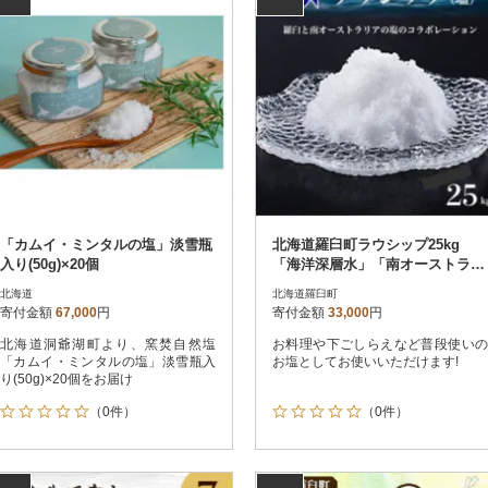
「カムイ・ミンタルの塩」淡雪瓶
北海道羅臼町ラウシップ25kg
入り(50g)×20個
「海洋深層水」「南オーストラリ
アの天日海水塩」のコラボレーシ
北海道
北海道羅臼町
ョン
寄付金額
67,000
円
寄付金額
33,000
円
北海道洞爺湖町より、窯焚自然塩
お料理や下ごしらえなど普段使いの
「カムイ・ミンタルの塩」淡雪瓶入
お塩としてお使いいただけます!
り(50g)×20個をお届け
（0件）
（0件）