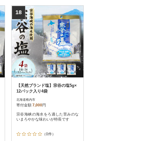
18
【天然ブランド塩】宗谷の塩5g×
12パック入り4袋
北海道稚内市
寄付金額
7,000
円
宗谷海峡の海水をろ過した苦みのな
いまろやかな味わいが特長です
（0件）