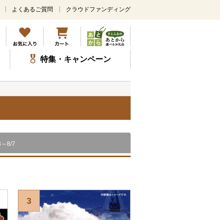
よくあるご質問
クラウドファンディング
メ
イ
ン
コ
ン
特集・キャンペーン
テ
ン
ツ
に
ス
キ
ッ
プ
8～8/7
3