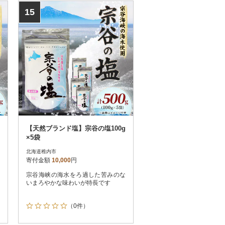
15
【天然ブランド塩】宗谷の塩100g
×5袋
北海道稚内市
寄付金額
10,000
円
宗谷海峡の海水をろ過した苦みのな
いまろやかな味わいが特長です
（0件）