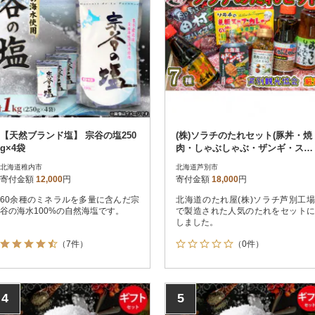
【天然ブランド塩】 宗谷の塩250
(株)ソラチのたれセット(豚丼・焼
g×4袋
肉・しゃぶしゃぶ・ザンギ・スー
プカレー・スパイス塩)
北海道稚内市
北海道芦別市
寄付金額
12,000
円
寄付金額
18,000
円
60余種のミネラルを多量に含んだ宗
北海道のたれ屋(株)ソラチ芦別工場
谷の海水100%の自然海塩です。
で製造された人気のたれをセットに
しました。
（7件）
（0件）
4
5