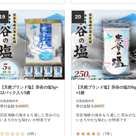
19
20
【天然ブランド塩】宗谷の塩5g×
【天然ブランド塩】宗谷の塩250g
12パック入り5袋
×1袋
北海道稚内市
北海道稚内市
寄付金額
9,000
円
寄付金額
6,000
円
宗谷海峡の海水をろ過した苦みのな
宗谷海峡の海水をろ過した苦みのな
いまろやかな味わいが特長です
いまろやかな味わいが特長です
（0件）
（7件）