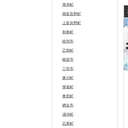
厚岸町
南富良野町
上富良野町
和寒町
紋別市
乙部町
根室市
三笠市
東川町
厚真町
奥尻町
網走市
浦河町
広尾町