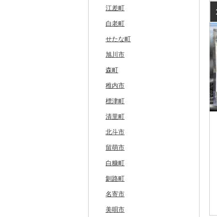
江差町
白老町
せたな町
旭川市
森町
稚内市
標津町
清里町
北斗市
留萌市
白糠町
釧路町
名寄市
美唄市