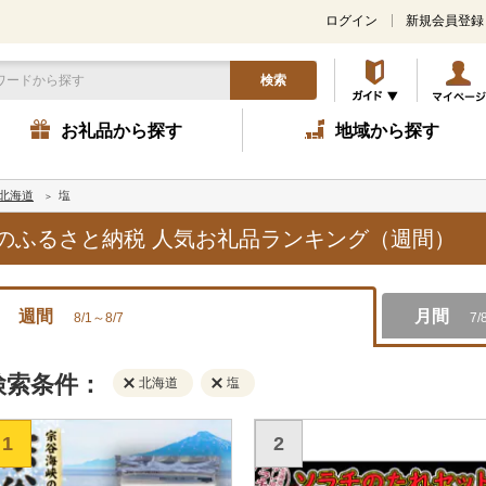
ログイン
新規会員登録
検索
お礼品から探す
地域から探す
北海道
塩
,塩のふるさと納税 人気お礼品ランキング（週間）
週間
月間
8/1～8/7
7/
検索条件：
北海道
塩
1
2