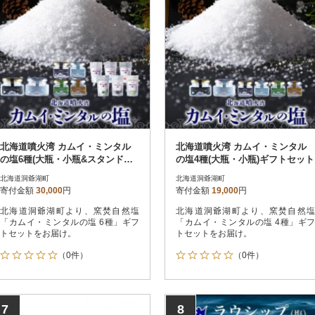
北海道噴火湾 カムイ・ミンタル
北海道噴火湾 カムイ・ミンタル
の塩6種(大瓶・小瓶&スタンド袋)
の塩4種(大瓶・小瓶)ギフトセット
ギフトセット
北海道洞爺湖町
北海道洞爺湖町
寄付金額
30,000
円
寄付金額
19,000
円
北海道洞爺湖町より、窯焚自然塩
北海道洞爺湖町より、窯焚自然塩
「カムイ・ミンタルの塩 6種」ギフ
「カムイ・ミンタルの塩 4種」ギフ
トセットをお届け。
トセットをお届け。
（0件）
（0件）
7
8