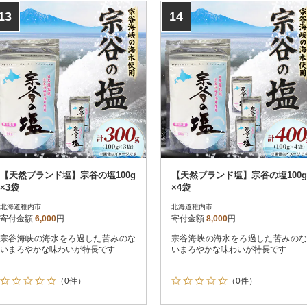
13
14
【天然ブランド塩】宗谷の塩100g
【天然ブランド塩】宗谷の塩100g
×3袋
×4袋
北海道稚内市
北海道稚内市
寄付金額
6,000
円
寄付金額
8,000
円
宗谷海峡の海水をろ過した苦みのな
宗谷海峡の海水をろ過した苦みのな
いまろやかな味わいが特長です
いまろやかな味わいが特長です
（0件）
（0件）