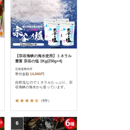
【宗谷海峡の海水使用】ミネラル
豊富 宗谷の塩 1Kg(250g×4)
北海道稚内市
寄付金額
14,000
円
自然塩なのでミネラルたっぷり。宗
谷海峡の海水から造っています。
（9件）
6