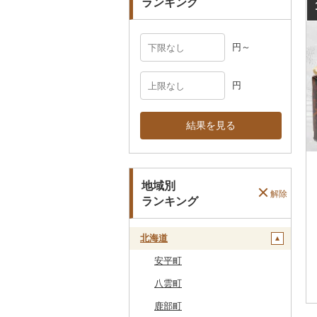
ランキング
円～
円
結果を見る
地域別
解除
ランキング
北海道
安平町
八雲町
鹿部町