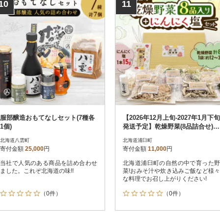
10
11
服部醸造おもてなしセット(7種各
【2026年12月上旬-2027年1月下旬
1個)
発送予定】乾燥野菜(8品詰合せ)
+にんにく塩セット
北海道八雲町
北海道浦臼町
寄付金額
25,000
円
寄付金額
11,000
円
当社で人気のある商品を詰め合わせ
北海道浦臼町の自然の中で育った野
ました。これぞ北海道の味!!
菜!おみそ汁や炊き込みご飯など様々
な料理でお召し上がりください!
（0件）
（0件）