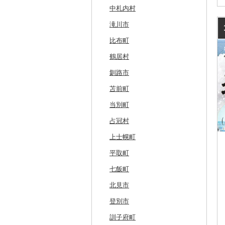
中札内村
滝川市
比布町
鶴居村
釧路市
苫前町
当別町
占冠村
上士幌町
平取町
七飯町
北見市
登別市
訓子府町