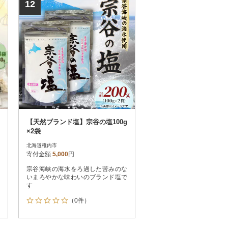
12
【天然ブランド塩】宗谷の塩100g
×2袋
北海道稚内市
寄付金額
5,000
円
宗谷海峡の海水をろ過した苦みのな
いまろやかな味わいのブランド塩で
す
（0件）