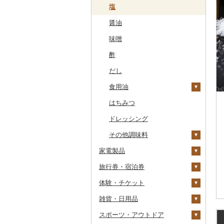
干物
すいか
きのこ
ウイスキー
その他飲料・ジュース
ゼリー
パスタ
鍋
塩
常陸牛
その他鶏肉
しじみ
イワシ
タコ
海苔
あきたこまち
みかん
自然薯
その他日本酒
黒糖焼酎
白ワイン
ドリップ
静岡茶
みかんジュース（オレ
飲料
シュウマイ
カレー
ンジジュース）
その他魚介・加工品
キウイ
その他野菜
リキュール・洋酒
チョコレート
ひやむぎ
ピザ
醤油
上州牛
サザエ
カツオ
わかめ
ししゃも
ひとめぼれ
レモン
レンコン
しいたけ
その他焼酎
赤ワイン
足柄茶
茶葉・ティーバッグ
野菜ジュース
コロッケ
シチュー
肉
その他果汁飲料
柿（カキ）
甘酒
カステラ
そうめん
レトルト
味噌
飛騨牛
はまぐり
金目鯛
ひじき
その他干物
しらす・ちりめん
ミルキークィーン
不知火・デコポン
にんにく・生姜
松茸
山菜
シャンパン・スパーク
知覧茶
炭酸飲料
その他惣菜
魚
リングワイン
ドライフルーツ
ノンアルコール
アイス・ジェラート
その他麺
スープ
酢
近江牛
その他貝
クエ
その他海苔・海藻
かまぼこ・練り製品
ななつぼし
せとか
その他根菜
その他きのこ
かぼちゃ
八女茶
豆乳
その他鍋
その他ワイン
その他果物
その他酒
その他洋菓子
豆腐・納豆
だし
神戸牛・神戸ビーフ
くじら
その他魚介・加工品
その他米
文旦
干し柿
茄子
その他茶
その他飲料・ジュース
煎餅・おかき
漬物
食用油
但馬牛
サバ
まどんな
干し芋
びわ
レタス
豆腐
羊羹
缶詰・瓶詰
はちみつ
土佐あかうし
さんま
ポンカン
その他ドライフルーツ
ブルーベリー
その他野菜
納豆
梅干
えごま油
饅頭
乾物
ドレッシング
佐賀牛
鯛
その他柑橘
パイナップル
キムチ
肉
オリーブオイル
大福
燻製（スモーク）
その他調味料
長崎和牛
のどぐろ
栗
その他漬物
魚
ごま油
家電製品
その他和菓子
おせち
あか牛
ふぐ
その他果物
果物
その他食用油
みりん
旅行券・宿泊券
その他加工品
季節・空調家電
宮崎牛
ブリ
ジャム
ケチャップ
体験・チケット
キッチン家電
旅行券
その他牛肉（精肉）
ほっけ
その他缶詰・瓶詰
こしょう
雑貨・日用品
照明器具
宿泊券
PayPay商品券
その他鮮魚
その他調味料
JTBふるさと旅行クー
ポン（Eメール発行）
スポーツ・アウトドア
パソコン・周辺機器
食事券
家具・インテリア
JTBふるさと旅行券