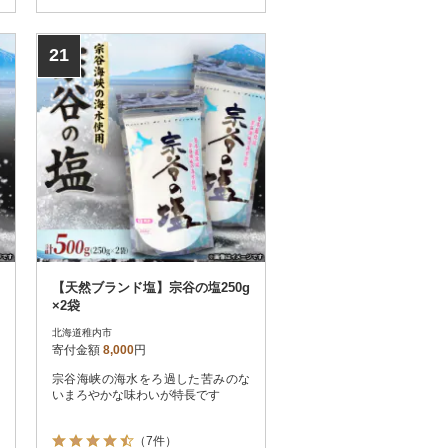
21
【天然ブランド塩】宗谷の塩250g
×2袋
北海道稚内市
寄付金額
8,000
円
宗谷海峡の海水をろ過した苦みのな
いまろやかな味わいが特長です
（7件）