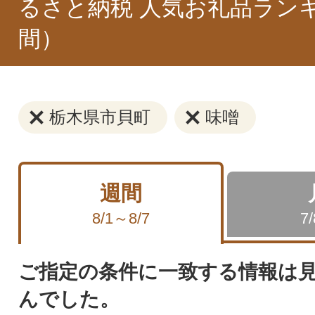
るさと納税 人気お礼品ラン
間）
栃木県市貝町
味噌
週間
8/1～8/7
7
ご指定の条件に一致する情報は
んでした。