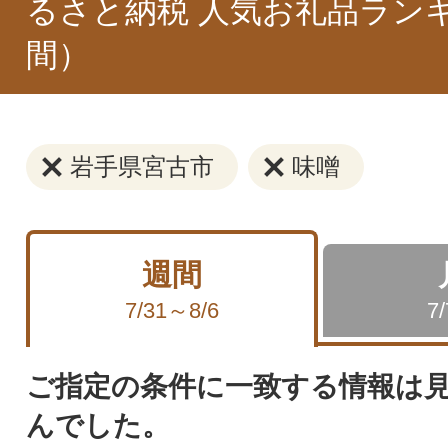
るさと納税 人気お礼品ラン
間）
岩手県宮古市
味噌
週間
7/31～8/6
7
ご指定の条件に一致する情報は
んでした。