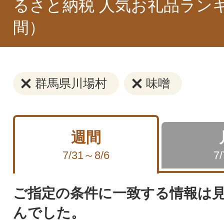
るさと納税 人気お礼品ラン
間）
群馬県川場村
味噌
週間
7/31～8/6
7
ご指定の条件に一致する情報は
んでした。