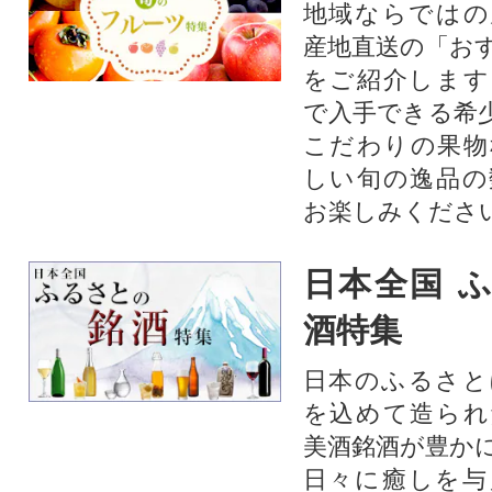
地域ならではの
産地直送の「お
をご紹介します
で入手できる希
こだわりの果物
しい旬の逸品の
お楽しみくださ
日本全国 
酒特集
日本のふるさと
を込めて造られ
美酒銘酒が豊か
日々に癒しを与