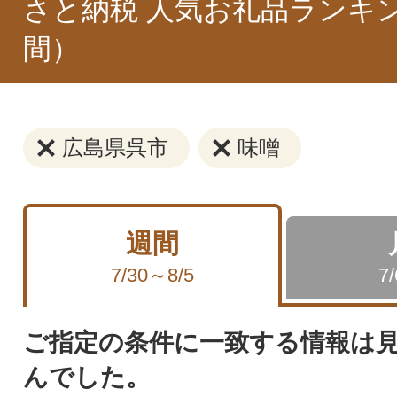
さと納税 人気お礼品ランキ
間）
広島県呉市
味噌
週間
7/30～8/5
7
ご指定の条件に一致する情報は
んでした。