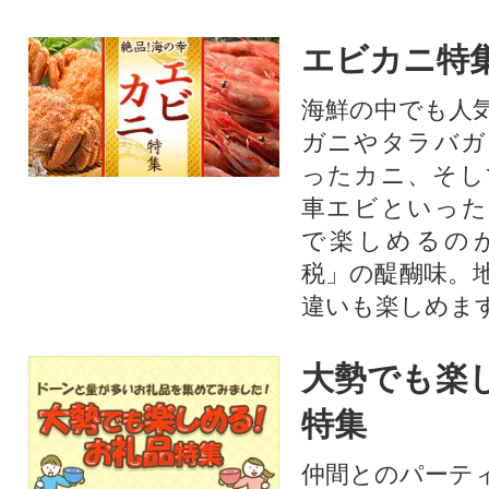
エビカニ特
海鮮の中でも人
ガニやタラバガ
ったカニ、そし
車エビといった
で楽しめるの
税」の醍醐味。
違いも楽しめま
大勢でも楽
特集
仲間とのパーテ