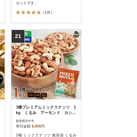
セットです。
（1件）
21
3種プレミアムミックスナッツ 1
kg くるみ アーモンド カシュ
ーナッツ おやつ 栄養 群馬県
群馬県安中市
寄付金額
9,000
円
3種 ミックスナッツ 無添加 くるみ