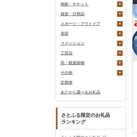
体験・チケット
醤油
キッチン家電
旅行券
雑貨・日用品
味噌
照明器具
宿泊券
PayPay商品券
JTBふるさと旅行クー
ポン（Eメール発行）
スポーツ・アウトドア
酢
パソコン・周辺機器
食事券
家具・インテリア
JTBふるさと旅行券
美容
だし
TV・オーディオ・カメラ
温泉・サウナ・スパ利用
寝具
ゴルフ
タンス
（紙券）
券
ファッション
食用油
美容・健康家電
タオル
釣り
スキンケア
机・テーブル
布団
ゴルフボール
その他旅行券
水族館
工芸品
はちみつ
カー用品
文房具・印鑑
サイクリング
シャンプー・リンス
鞄・バッグ
えごま油
椅子・チェア・ソファ
枕
泉州タオル
ゴルフクラブ
化粧水・乳液・美容液
動物園
花・観葉植物
ドレッシング
時計
食器
アウトドア・キャンプ
石鹸・ボディーソープ
洋服
織物
オリーブオイル
その他家具・インテリ
毛布
その他タオル
ボールペン
ゴルフウェア
洗顔
トートバッグ・ショル
釣り
ア
ダーバッグ
その他
その他調味料
その他家電
キッチン用品
その他スポーツ
入浴剤
和服
陶器・漆器
観葉植物・苗木
ごま油
タオルケット
ノート・ファイル
グラス・カップ
その他ゴルフ
その他スキンケア
女性・レディース
本場奄美大島紬
ダイビング
キャリーバッグ・スー
定期便
日用品
アロマ
靴・履物
その他装飾品・工芸品
花
地域サービス
その他食用油
みりん
その他寝具
印鑑
タンブラー
包丁
ウェア・ユニフォーム
男性・メンズ
その他織物
信楽焼
ツケース
スキーチケット・リフト
あとから選べるお礼品
楽器・器材
プロテイン
アクセサリー
盆栽・その他
その他
ケチャップ
その他文房具
箸
フライパン
洗剤
その他スポーツ
子供・ベビー
靴・シューズ
唐津焼
数珠
胡蝶蘭
券
その他鞄・バッグ
本・CD・DVD
その他美容
その他服飾小物
こしょう
スプーン・フォーク・
鍋
トイレットペーパー
その他洋服
スリッパ・下駄・草履
ペンダント・ネックレ
備前焼
工芸品
造花・プリザーブドフ
ゴルフプレー券
ナイフ
ス
ラワー
おもちゃ・ぬいぐるみ
その他調味料
まな板
ティッシュ
その他靴・履物
財布
美濃焼
播州そろばん
花火大会チケット
GDOふるさとゴルフ
さとふる限定のお礼品
皿・椀
ピアス・イヤリング
その他花
プレークーポン
ランキング
ご当地キャラクター
土鍋
その他日用品
ショール・ストール
村上木彫堆朱
美濃和紙
カタログギフト
弁当箱
真珠・パール
その他のゴルフプレー
ベビー用品
その他キッチン用品
ネクタイ・ベルト
その他陶器・漆器
民芸品
その他体験・チケット
券
その他食器
その他アクセサリー