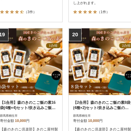
し上がれます。
（3件）
（1件）
19
20
【1合用】森のきのこご飯の素16
【2合用】森のきのこご飯の素8袋
袋(4種×4)セット/炊き込みご飯の
(4種×2)セット/炊き込みご飯の素/
素/国産きのこ入り/贈答・ギフト
国産きのこ入り/贈答・ギフト
群馬県桐生市
群馬県桐生市
寄付金額
10,000
円
寄付金額
10,000
円
【森のきのこ倶楽部】きのこ屋特製
【森のきのこ倶楽部】きのこ屋特製