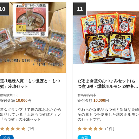
10
11
道-1連続入賞「もつ煮ぼと・もつ
だるま食堂のおつまみセット(も
煮」冷凍セット
つ煮 3種・燻製ホルモン 2種/各1
パック)
群馬県太田市
群馬県高崎市
寄付金額
10,000
円
寄付金額
10,000
円
道-1グランプリで道の駅おおたから
やわらかな絶品もつ煮と新鮮な高崎
出品している「上州もつ煮ぼと」と
産の豚もつを使用した燻製ホルモン
「もつ煮」の冷凍セット
のセットです。
（1件）
（1件）
冷凍
冷蔵