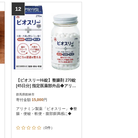
12
【ビオスリーHi錠】整腸剤 270錠
[45日分] 指定医薬部外品◆アリナ
ミン製薬◆整腸・便秘・軟便に
群馬県館林市
寄付金額
15,000
円
アリナミン製薬「ビオスリー」◆整
腸・便秘・軟便・腹部膨満感に◆
（0件）