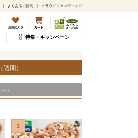
よくあるご質問
クラウドファンディング
メ
イ
ン
コ
ン
特集・キャンペーン
テ
ン
ツ
に
ス
（週間）
キ
ッ
プ
8～8/7
3