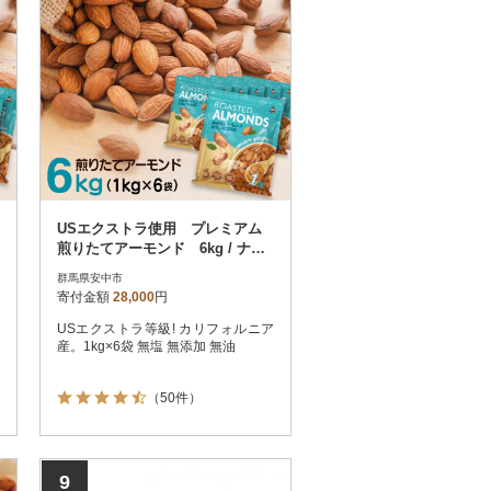
USエクストラ使用 プレミアム
煎りたてアーモンド 6kg / ナッ
ツ 無添加 ドライロースト 群馬県
群馬県安中市
寄付金額
28,000
円
USエクストラ等級! カリフォルニア
産。1kg×6袋 無塩 無添加 無油
（50件）
9