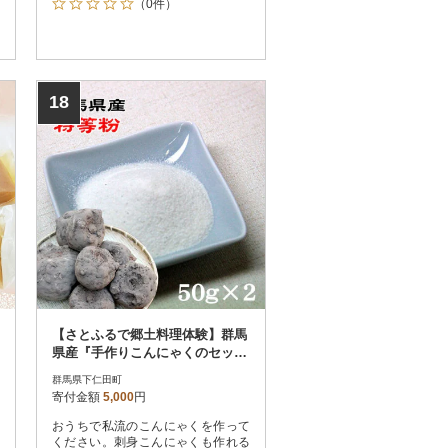
（0件）
18
【さとふるで郷土料理体験】群馬
県産『手作りこんにゃくのセッ
ト』
群馬県下仁田町
寄付金額
5,000
円
おうちで私流のこんにゃくを作って
ください。刺身こんにゃくも作れる