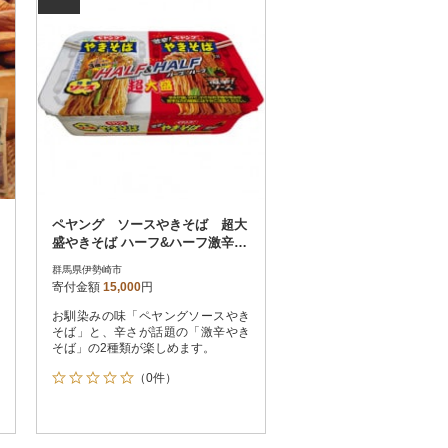
ペヤング ソースやきそば 超大
盛やきそば ハーフ&ハーフ激辛 1
ケース(12食)
群馬県伊勢崎市
寄付金額
15,000
円
お馴染みの味「ペヤングソースやき
そば」と、辛さが話題の「激辛やき
そば」の2種類が楽しめます。
（0件）