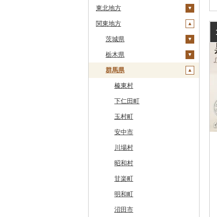
東北地方
安平町
関東地方
八雲町
青森県
鹿部町
岩手県
茨城県
十和田市
江差町
宮城県
栃木県
大鰐町
宮古市
土浦市
白老町
秋田県
群馬県
南部町
軽米町
柴田町
取手市
那須塩原市
せたな町
山形県
五戸町
岩手町
色麻町
大潟村
つくば市
市貝町
榛東村
旭川市
福島県
藤崎町
矢巾町
丸森町
横手市
村山市
稲敷市
塩谷町
下仁田町
森町
六ヶ所村
釜石市
大衡村
能代市
尾花沢市
天栄村
潮来市
上三川町
玉村町
稚内市
東北町
野田村
加美町
小坂町
上山市
広野町
五霞町
佐野市
安中市
標津町
三戸町
普代村
利府町
仙北市
河北町
鏡石町
北茨城市
真岡市
川場村
清里町
東通村
一戸町
白石市
井川町
酒田市
須賀川市
境町
高根沢町
昭和村
北斗市
黒石市
陸前高田市
登米市
潟上市
新庄市
小野町
かすみがうら市
大田原市
甘楽町
留萌市
おいらせ町
紫波町
山元町
三種町
長井市
棚倉町
牛久市
栃木市
明和町
白糠町
鶴田町
滝沢市
名取市
藤里町
小国町
古殿町
常陸太田市
日光市
沼田市