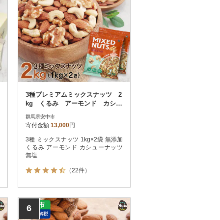
3種プレミアムミックスナッツ 2
kg くるみ アーモンド カシュ
ーナッツ / おやつ 栄養 群馬県
群馬県安中市
寄付金額
13,000
円
3種 ミックスナッツ 1kg×2袋 無添加
くるみ アーモンド カシューナッツ
無塩
（22件）
6