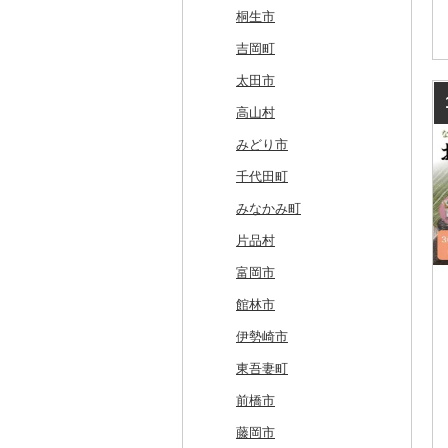
釧路町
階上町
住田町
川崎町
湯沢市
南陽市
昭和村
つくばみらい市
小山市
桐生市
名寄市
深浦町
葛巻町
村田町
大館市
中山町
下郷町
下妻市
宇都宮市
吉岡町
美唄市
青森市
花巻市
栗原市
由利本荘市
庄内町
西郷村
茨城町
栃木県（県庁）
太田市
厚岸町
田子町
岩泉町
富谷市
にかほ市
大石田町
二本松市
神栖市
那珂川町
高山村
南富良野町
新郷村
田野畑村
岩沼市
羽後町
川西町
猪苗代町
常総市
茂木町
みどり市
上富良野町
横浜町
盛岡市
七ヶ宿町
秋田県（県庁）
鶴岡市
川俣町
東海村
那須烏山市
千代田町
和寒町
野辺地町
遠野市
大崎市
秋田市
山形県（県庁）
郡山市
美浦村
矢板市
みなかみ町
紋別市
佐井村
奥州市
塩竈市
男鹿市
金山町
西会津町
大洗町
さくら市
片品村
乙部町
六戸町
雫石町
石巻市
美郷町
東根市
玉川村
河内町
足利市
富岡市
根室市
五所川原市
岩手県（県庁）
多賀城市
東成瀬村
飯豊町
いわき市
ひたちなか市
那須町
館林市
三笠市
平川市
一関市
宮城県（県庁）
五城目町
鮭川村
南会津町
龍ケ崎市
鹿沼市
伊勢崎市
東川町
蓬田村
久慈市
亘理町
北秋田市
大蔵村
田村市
守谷市
下野市
東吾妻町
厚真町
中泊町
西和賀町
蔵王町
八峰町
山辺町
磐梯町
常陸大宮市
益子町
前橋市
奥尻町
外ヶ浜町
北上市
女川町
鹿角市
戸沢村
三春町
笠間市
芳賀町
藤岡市