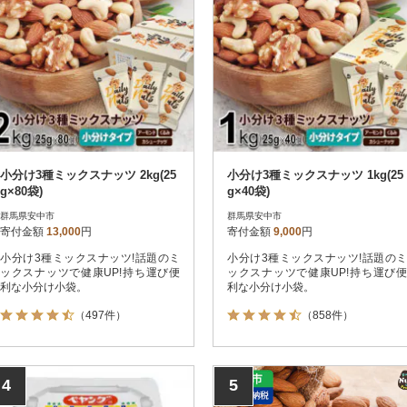
小分け3種ミックスナッツ 2kg(25
小分け3種ミックスナッツ 1kg(25
g×80袋)
g×40袋)
群馬県安中市
群馬県安中市
寄付金額
13,000
円
寄付金額
9,000
円
小分け3種ミックスナッツ!話題のミ
小分け3種ミックスナッツ!話題のミ
ックスナッツで健康UP!持ち運び便
ックスナッツで健康UP!持ち運び便
利な小分け小袋。
利な小分け小袋。
（497件）
（858件）
4
5