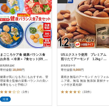
まごころケア食 健康バランス食
USエクストラ使用 プレミアム
お弁当 ＜冷凍＞ 7食セット|09_sil
煎りたてアーモンド 1.2kg / ナ
-010701
ッツ 無添加 ドライロースト
群馬県邑楽町
群馬県安中市
寄付金額
18,000
円
寄付金額
9,000
円
健康が気になる方にもおすすめ、管
素焼き無塩のアーモンド カリフォル
理栄養士監修の栄養バランスの良い
ニア産。無塩 無油 無添加 新鮮チャ
食事をもっと手軽に!
ック付き遮光袋!
（1件）
（33件）
冷凍