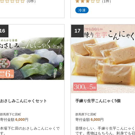
（0件）
（1件）
冷凍
16
17
おさしみこんにゃくセット
手練り生芋こんにゃく5個
群馬県下仁田町
群馬県下仁田町
寄付金額
6,000
円
寄付金額
6,000
円
本場下仁田のおさしみこんにゃくで
昔懐かしい、手練り生芋こんにゃく
す。
です。煮物はもちろん、刺身でも召