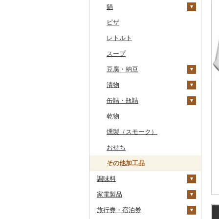
干物
すいか
きのこ
ウイスキー
その他飲料・ジュース
ゼリー
パスタ
鍋
常陸牛
その他鶏肉
しじみ
イワシ
タコ
海苔
あきたこまち
みかん
自然薯
その他日本酒
黒糖焼酎
白ワイン
ドリップ
静岡茶
みかんジュース（オレ
飲料
シュウマイ
カレー
ンジジュース）
その他魚介・加工品
キウイ
その他野菜
リキュール・洋酒
チョコレート
ひやむぎ
ピザ
上州牛
サザエ
カツオ
わかめ
ししゃも
ひとめぼれ
レモン
レンコン
しいたけ
その他焼酎
赤ワイン
足柄茶
茶葉・ティーバッグ
野菜ジュース
コロッケ
シチュー
肉
その他果汁飲料
柿（カキ）
甘酒
カステラ
そうめん
レトルト
飛騨牛
はまぐり
金目鯛
ひじき
その他干物
しらす・ちりめん
ミルキークィーン
不知火・デコポン
にんにく・生姜
松茸
山菜
シャンパン・スパーク
知覧茶
炭酸飲料
その他惣菜
魚
リングワイン
ドライフルーツ
ノンアルコール
アイス・ジェラート
その他麺
スープ
近江牛
その他貝
クエ
その他海苔・海藻
かまぼこ・練り製品
ななつぼし
せとか
その他根菜
その他きのこ
かぼちゃ
八女茶
豆乳
その他鍋
その他ワイン
その他果物
その他酒
その他洋菓子
豆腐・納豆
神戸牛・神戸ビーフ
くじら
その他魚介・加工品
その他米
文旦
干し柿
茄子
その他茶
その他飲料・ジュース
煎餅・おかき
漬物
但馬牛
サバ
まどんな
干し芋
びわ
レタス
豆腐
羊羹
缶詰・瓶詰
土佐あかうし
さんま
ポンカン
その他ドライフルーツ
ブルーベリー
その他野菜
納豆
梅干
饅頭
乾物
佐賀牛
鯛
その他柑橘
パイナップル
キムチ
肉
大福
燻製（スモーク）
長崎和牛
のどぐろ
栗
その他漬物
魚
その他和菓子
おせち
あか牛
ふぐ
その他果物
果物
その他加工品
宮崎牛
ブリ
ジャム
調味料
その他牛肉（精肉）
ほっけ
その他缶詰・瓶詰
家電製品
砂糖
その他鮮魚
旅行券・宿泊券
塩
季節・空調家電