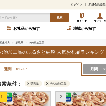
ログイン
新規会員登録
検索
お礼品から探す
地域から探す
関東地方
群馬県
その他加工品
,その他加工品のふるさと納税 人気お礼品ランキング
週間
月間
8/1～8/7
7/
検索条件：
群馬県
その他加工品
1
2