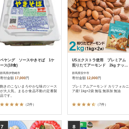
ペヤング ソースやきそば 1ケ
USエクストラ使用 プレミアム
ース(18食)
煎りたてアーモンド 2kg ナッツ
無添加 ドライロースト 群馬県
群馬県伊勢崎市
群馬県安中市
寄付金額
17,000
円
寄付金額
12,000
円
飽きのこないまろやかな味のソース
プレミアムアーモンド カリフォルニ
が大人気。まるか食品不動の定番製
ア産! 1kg×2袋 無塩 無添加 無油
品です。
（2件）
（7件）
7
8