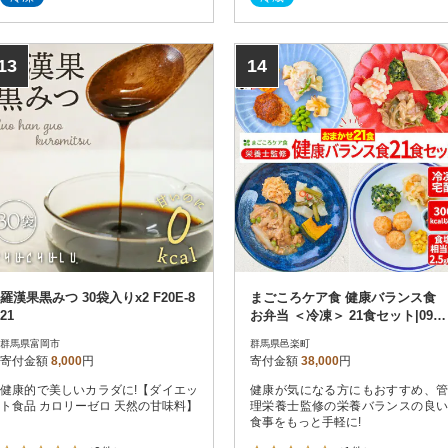
13
14
羅漢果黒みつ 30袋入りx2 F20E-8
まごころケア食 健康バランス食
21
お弁当 ＜冷凍＞ 21食セット|09_s
il-012101
群馬県富岡市
群馬県邑楽町
寄付金額
8,000
円
寄付金額
38,000
円
健康的で美しいカラダに!【ダイエッ
健康が気になる方にもおすすめ、管
ト食品 カロリーゼロ 天然の甘味料】
理栄養士監修の栄養バランスの良い
食事をもっと手軽に!