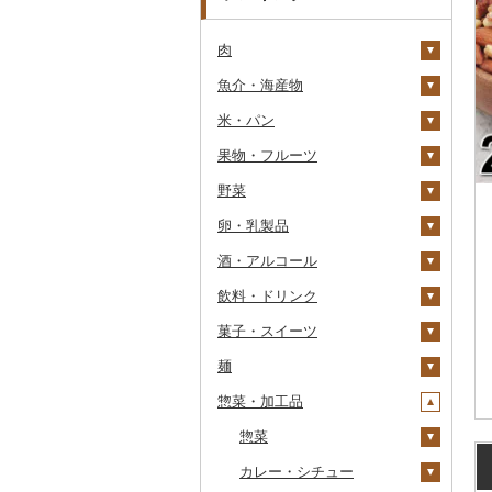
肉
魚介・海産物
牛肉（精肉）
米・パン
牛肉（加工品）
カニ
ステーキ
果物・フルーツ
豚肉（精肉）
エビ
米
すき焼き
ハンバーグ
ズワイガニ
野菜
豚肉（加工品）
いくら
雑穀
ぶどう・マスカット
しゃぶしゃぶ
もつ鍋
ステーキ
タラバガニ
甘エビ
精米
卵・乳製品
鶏肉
うに
餅
いちご
いも
焼肉
ローストビーフ
すき焼き
ハンバーグ
毛ガニ
ボタンエビ
無洗米
巨峰
酒・アルコール
鹿肉
明太子・たらこ
その他穀物加工品
りんご
トマト
卵
牛タン
ビーフジャーキー
しゃぶしゃぶ
もつ鍋
鶏肉（精肉）
かにしゃぶ
伊勢海老
玄米
ナガノパープル
じゃがいも
飲料・ドリンク
馬肉
その他魚卵
パン
もも
玉ねぎ
チーズ
ビール・発泡酒
和牛
その他牛肉（加工品）
焼肉
ハム
ハム・ソーセージ
その他カニ
その他エビ
明太子
金芽米
ピオーネ
さつまいも
フルーツトマト
菓子・スイーツ
羊肉・ラム肉（ジンギス
貝
メロン
ねぎ
ヨーグルト
日本酒
水・ミネラルウォーター
黒毛和牛
アグー豚
ソーセージ・ウインナ
唐揚げ
たらこ
数の子
ゆめぴりか
デラウェア
その他いも
ミニトマト
ビール
カン）
ー
麺
うなぎ
さくらんぼ
とうもろこし
牛乳
焼酎
コーヒー・コーヒー豆
ケーキ
白老牛
その他豚肉（精肉）
中津からあげ
からすみ
帆立（ホタテ）
つや姫
シャインマスカット
その他トマト
発泡酒
純米大吟醸
鴨肉
ベーコン・サラミ
惣菜・加工品
鮮魚
梨
根菜
バター
梅酒
茶
クッキー
ラーメン
仙台牛
水炊き
キャビア
鮑（アワビ）
コシヒカリ
その他ぶどう・マスカ
地ビール・クラフトビ
純米吟醸
芋焼酎
飲料
猪肉
その他豚肉（加工品）
ット
ール
イカ・タコ
マンゴー
アスパラガス
その他乳製品
泡盛
果汁飲料
焼き菓子
うどん
惣菜
米沢牛
地鶏
その他魚卵
牡蠣（カキ）
鮭・サーモン
はえぬき
和梨
人参
大吟醸
麦焼酎
コーヒー豆
飲料
その他肉・加工品
海苔・海藻
みかん・柑橘
豆
ワイン
紅茶
プリン
そば
カレー・シチュー
山形牛
赤鶏さつま
あさり
マグロ
イカ
さがびより
洋梨・ラフランス
大根
吟醸
米焼酎
粉
茶葉・ティーバッグ
りんごジュース
餃子