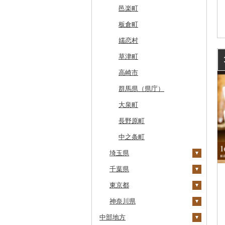
網走市
つがる市
平泉町
気仙沼市
大仙市
舟形町
本宮市
行方市
野木町
邑楽町
浦河町
弘前市
洋野町
美里町
八郎潟町
最上町
柳津町
結城市
板倉町
広尾町
鰺ヶ沢町
大船渡市
松島町
真室川町
鮫川村
城里町
嬬恋村
中札内村
むつ市
山田町
大和町
寒河江市
福島市
水戸市
草津町
滝川市
田舎館村
大槌町
大郷町
西川町
新地町
鉾田市
高崎市
比布町
青森県（県庁）
南三陸町
高畠町
葛尾村
桜川市
群馬県（県庁）
鶴居村
三沢市
仙台市
山形市
三島町
石岡市
大泉町
釧路市
西目屋村
大河原町
三川町
桑折町
茨城県（県庁）
長野原町
苫前町
角田市
大江町
矢吹町
坂東市
中之条町
当別町
埼玉県
涌谷町
米沢市
国見町
小美玉市
占冠村
千葉県
東松島市
檜枝岐村
日立市
春日部市
上士幌町
東京都
喜多方市
大子町
蕨市
勝浦市
平取町
神奈川県
南相馬市
鹿嶋市
戸田市
袖ケ浦市
八王子市
中部地方
七飯町
会津若松市
阿見町
毛呂山町
我孫子市
日野市
南足柄市