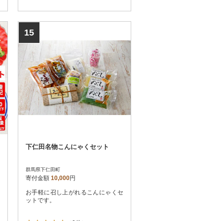
15
下仁田名物こんにゃくセット
群馬県下仁田町
寄付金額
10,000
円
お手軽に召し上がれるこんにゃくセ
ットです。