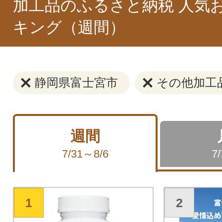
加工品のふるさと納税 人気
キング（週間）
静岡県富士宮市
その他加工
週間
7/31～8/6
7
1
2