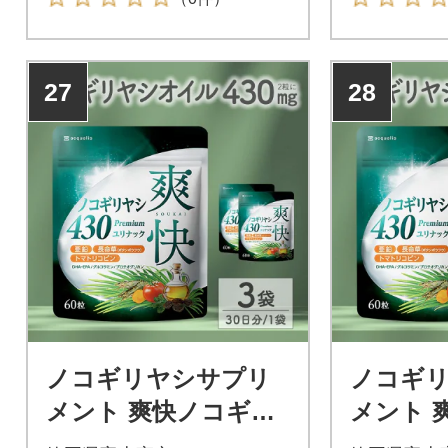
27
28
ノコギリヤシサプリ
ノコギ
メント 爽快ノコギリ
メント 
ヤシ430 ユリナック 3
ヤシ430