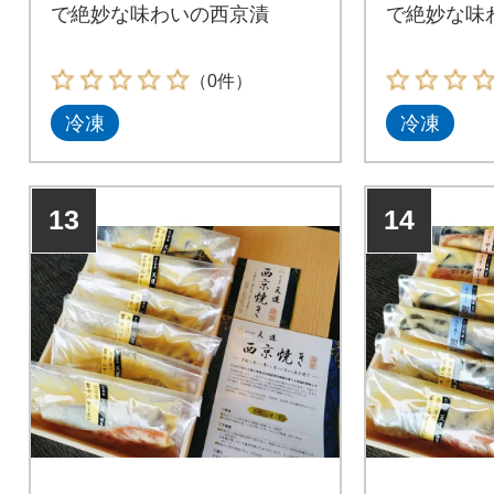
で絶妙な味わいの西京漬
で絶妙な味
（0件）
冷凍
冷凍
13
14