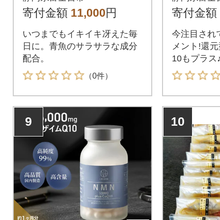
分 健康食品 サプリメ
寄付金額
11,000
円
寄付金額
ント
いつまでもイキイキ冴えた毎
今注目され
日に。青魚のサラサラな成分
メント!還
配合。
10もプラス
（0件）
9
10