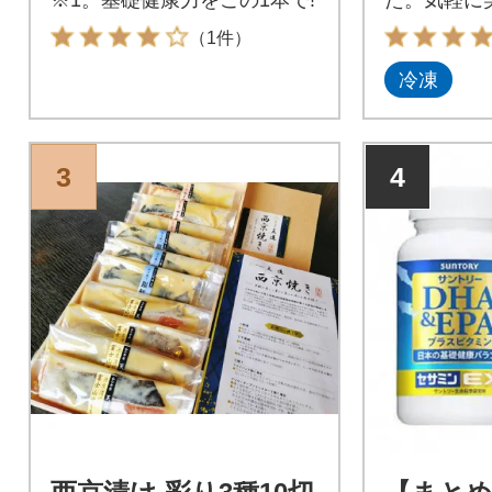
を。
（1件）
冷凍
3
4