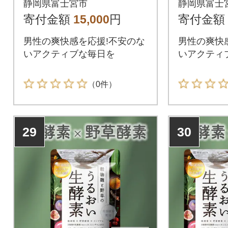
静岡県富士宮市
静岡県富士
袋 (3ヶ月)
袋 (6ヶ月
寄付金額
15,000
円
寄付金額
男性の爽快感を応援!不安のな
男性の爽快
いアクティブな毎日を
いアクティ
（0件）
29
30