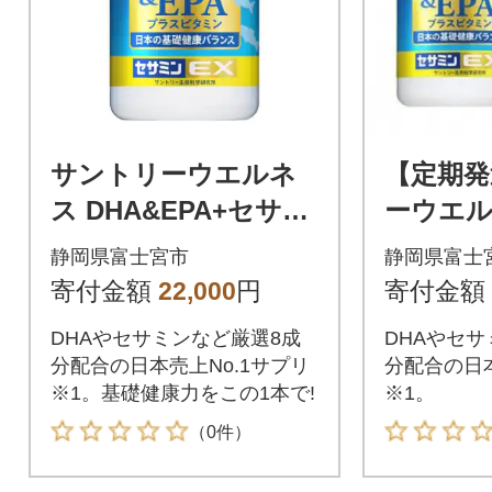
サントリーウエルネ
【定期発
ス DHA&EPA+セサミ
ーウエル
ンEX 120粒 (約30日
PA+セサ
静岡県富士宮市
静岡県富士
分)
粒(約60
寄付金額
22,000
円
寄付金額
DHAやセサミンなど厳選8成
DHAやセサ
分配合の日本売上No.1サプリ
分配合の日本
※1。基礎健康力をこの1本で!
※1。
（0件）