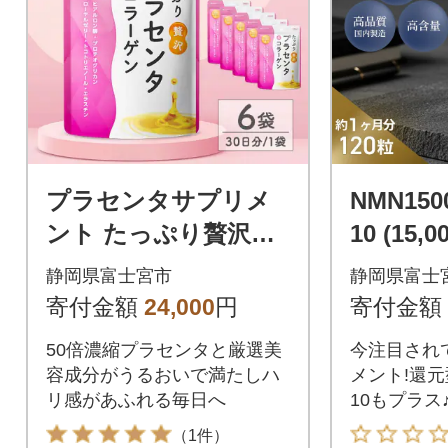
プラセンタサプリメ
NMN1500
ント たっぷり贅沢プ
10 (15
ラセンタ&コラーゲン
合)
静岡県富士宮市
静岡県富士
6袋 (6ヶ月)
寄付金額
24,000
円
寄付金額
50倍濃縮プラセンタと厳選美
今注目され
容成分がうるおいで満たしハ
メント!還
リ感があふれる毎日へ
10もプラス
（1件）