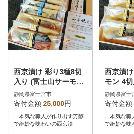
西京漬け 彩り3種8切
西京漬け
入り (富士山サーモ
モン 4
ン・銀鱈・サーモン)
静岡県富士宮市
静岡県富士
寄付金額
25,000
円
寄付金額
一本気な職人が作り出す芳醇
一本気な職
で絶妙な味わいの西京漬
で絶妙な味