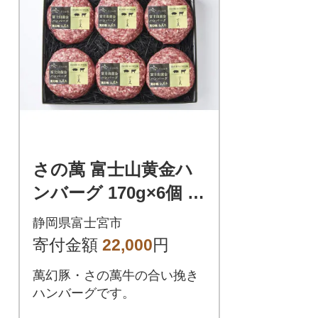
さの萬 富士山黄金ハ
ンバーグ 170g×6個 萬
幻豚・さの萬牛 合い
静岡県富士宮市
挽きハンバーグ
寄付金額
22,000
円
萬幻豚・さの萬牛の合い挽き
ハンバーグです。