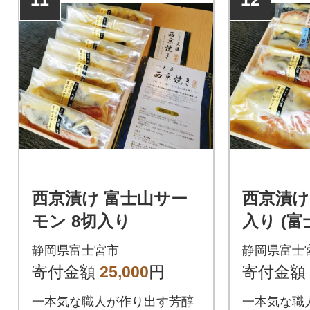
西京漬け 富士山サー
西京漬け
モン 8切入り
入り (
ン・銀鱈
静岡県富士宮市
静岡県富士
寄付金額
25,000
円
寄付金額
一本気な職人が作り出す芳醇
一本気な職