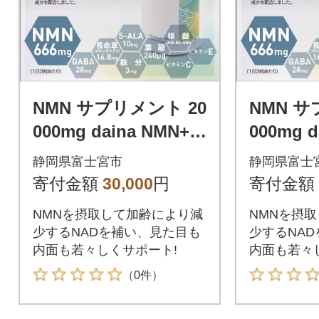
NMN サプリメント 20
NMN サ
000mg daina NMN+ 9
000mg d
0粒 30日
0粒 30日
静岡県富士宮市
静岡県富士
寄付金額
30,000
円
寄付金額
NMNを摂取して加齢により減
NMNを摂
少するNADを補い、見た目も
少するNA
内面も若々しくサポート!
内面も若々
（0件）