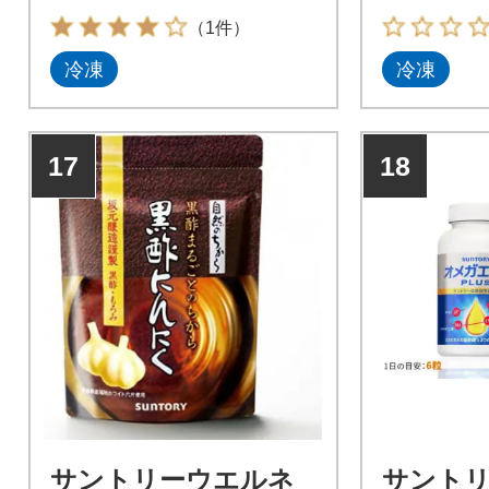
（1件）
冷凍
冷凍
17
18
サントリーウエルネ
サント