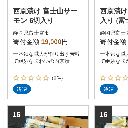
西京漬け 富士山サー
西京漬け
モン 6切入り
入り (
ン・銀鱈
静岡県富士宮市
静岡県富士
寄付金額
19,000
円
寄付金額
一本気な職人が作り出す芳醇
一本気な職
で絶妙な味わいの西京漬
で絶妙な味
（0件）
冷凍
冷凍
15
16