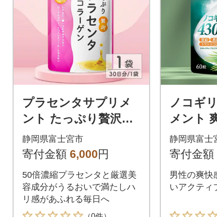
プラセンタサプリメ
ノコギ
ント たっぷり贅沢プ
メント 
ラセンタ&コラーゲン
ヤシ430
静岡県富士宮市
静岡県富士
1袋 (30日)
袋 (30日)
寄付金額
6,000
円
寄付金額
50倍濃縮プラセンタと厳選美
男性の爽快
容成分がうるおいで満たしハ
いアクティ
リ感があふれる毎日へ
（0件）