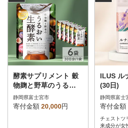
酵素サプリメント 穀
ILUS 
物麹と野草のうるお
(30日)
い生酵素 6袋 (6ヶ月)
静岡県富士宮市
静岡県富士
寄付金額
20,000
円
寄付金額
チェストツ
来成分が女