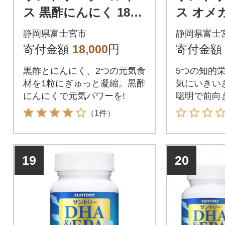
ス 黒酢にんにく 180
ス オメ
粒 (約90日分)
S 360粒
静岡県富士宮市
静岡県富士
寄付金額
18,000
円
寄付金額
黒酢とにんにく、2つの元気食
5つの知的
材を1粒にぎゅっと凝縮。黒酢
気にいきい
にんにくで元気パワーを!
聡明で前向
（1件）
19
20