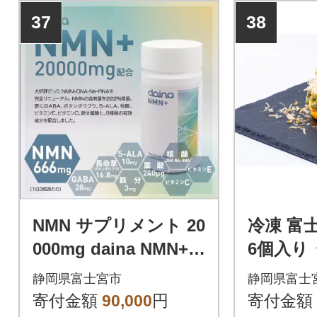
37
38
NMN サプリメント 20
冷凍 富
000mg daina NMN+ 9
6個入り
0粒 30日 3本
静岡県富士宮市
静岡県富士
寄付金額
90,000
円
寄付金額