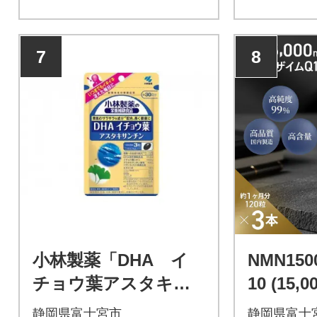
7
8
小林製薬「DHA イ
NMN1500
チョウ葉アスタキサ
10 (15
ンチン」90粒 30日
合) ×3箱
静岡県富士宮市
静岡県富士