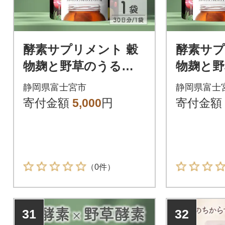
酵素サプリメント 穀
酵素サプ
物麹と野草のうるお
物麹と
い生酵素 1袋 (30日)
い生酵素 
静岡県富士宮市
静岡県富士
寄付金額
5,000
円
寄付金額
（0件）
31
32