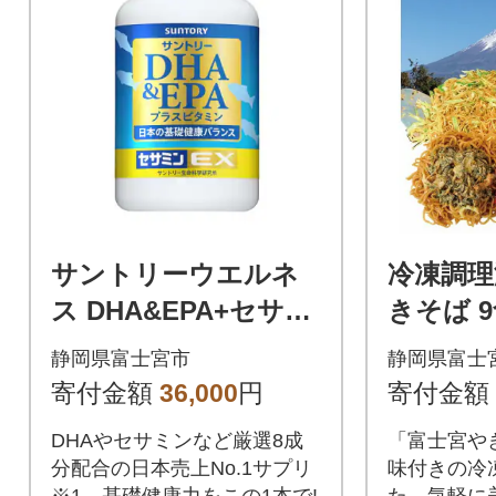
サントリーウエルネ
冷凍調理
ス DHA&EPA+セサミ
きそば 9
ンEX 240粒 (約60日
食入×3袋
静岡県富士宮市
静岡県富士
分)
寄付金額
36,000
円
寄付金額
DHAやセサミンなど厳選8成
「富士宮や
分配合の日本売上No.1サプリ
味付きの冷
※1。基礎健康力をこの1本で!
た。気軽に