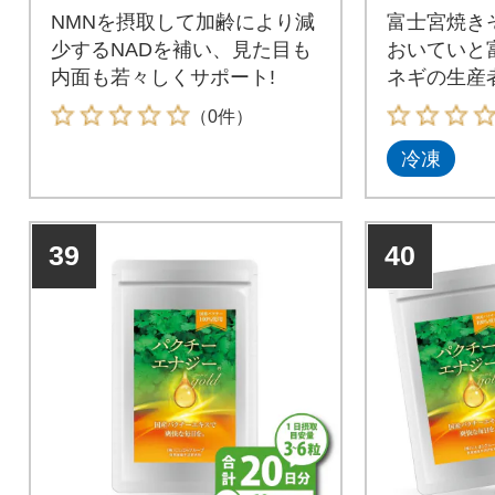
NMNを摂取して加齢により減
富士宮焼き
少するNADを補い、見た目も
おいていと
内面も若々しくサポート!
ネギの生産
た「富士宮
（0件）
冷凍
39
40