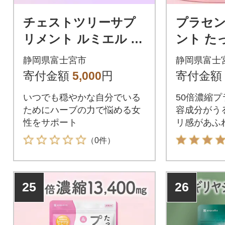
チェストツリーサプ
プラセ
リメント ルミエル 1
ント た
袋 (31日)
ラセンタ
静岡県富士宮市
静岡県富士
3袋 (3ヶ
寄付金額
5,000
円
寄付金額
いつでも穏やかな自分でいる
50倍濃縮
ためにハーブの力で悩める女
容成分がう
性をサポート
リ感があふ
（0件）
25
26