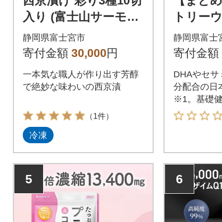
西京漬け 彩り3種10切
【まと
入り (富士山サーモ
トリーウ
ン・銀鱈・サーモン)
A&EPA
静岡県富士宮市
静岡県富士
240粒 (
寄付金額
30,000
円
寄付金額
一本気な職人が作り出す芳醇
DHAやセサ
で絶妙な味わいの西京漬
分配合の日本
※1。基礎健
（1件）
冷凍
5
6