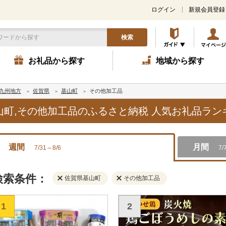
ログイン
新規会員登録
検索
お礼品から探す
地域から探す
九州地方
佐賀県
基山町
その他加工品
基山町,その他加工品のふるさと納税 人気お礼品ラ
週間
月間
7/31～8/6
7/
検索条件：
佐賀県基山町
その他加工品
1
2