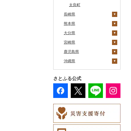
網走市
つがる市
平泉町
気仙沼市
大仙市
舟形町
本宮市
行方市
野木町
邑楽町
蓮田市
館山市
稲城市
三浦市
妙高市
南部町
東御市
郡上市
掛川市
東郷町
東員町
京都市
柏原市
南あわじ市
平群町
上富田町
高梁市
北島町
仁淀川町
大野城市
太良町
浦河町
長崎県
弘前市
洋野町
美里町
八郎潟町
最上町
柳津町
結城市
板倉町
川越市
大網白里市
世田谷区
大磯町
聖籠町
昭和町
中野市
白川村
伊豆の国市
犬山市
玉城町
舞鶴市
羽曳野市
洲本市
黒滝村
白浜町
勝央町
吉野川市
大月町
宗像市
広尾町
熊本県
鰺ヶ沢町
大船渡市
松島町
真室川町
鮫川村
城里町
嬬恋村
宮代町
一宮町
日の出町
箱根町
刈羽村
甲府市
豊丘村
御嵩町
小山町
弥富市
和束町
大阪府（府庁）
猪名川町
御所市
由良町
倉敷市
三原村
水巻町
松浦市
中札内村
大分県
むつ市
山田町
大和町
寒河江市
福島市
水戸市
草津町
吉見町
佐倉市
板橋区
横浜市
湯沢町
甲州市
売木村
海津市
森町
東海市
八幡市
吹田市
尼崎市
上牧町
すさみ町
矢掛町
香南市
岡垣町
時津町
上天草市
滝川市
宮崎県
田舎館村
大槌町
大郷町
西川町
新地町
鉾田市
高崎市
東松山市
木更津市
渋谷区
茅ヶ崎市
新潟市
丹波山村
小諸市
関ケ原町
川根本町
新城市
京田辺市
河南町
加西市
明日香村
日高町
鏡野町
大豊町
豊前市
諫早市
湯前町
九重町
比布町
鹿児島県
青森県（県庁）
南三陸町
高畠町
葛尾村
桜川市
群馬県（県庁）
入間市
茂原市
千代田区
川崎市
木曽町
七宗町
富士市
春日井市
向日市
和泉市
宝塚市
吉野町
有田川町
田野町
嘉麻市
東彼杵町
玉名市
由布市
えびの市
鶴居村
沖縄県
三沢市
仙台市
山形市
三島町
石岡市
大泉町
志木市
野田市
新宿区
厚木市
箕輪町
笠松町
御前崎市
瀬戸市
高槻市
淡路市
奈良市
印南町
高知市
筑後市
長与町
菊池市
竹田市
宮崎市
指宿市
釧路市
西目屋村
大河原町
三川町
桑折町
茨城県（県庁）
長野原町
北本市
山武市
江東区
海老名市
駒ヶ根市
東白川村
東伊豆町
大府市
豊中市
丹波篠山市
大和郡山市
和歌山県（県庁）
東洋町
大木町
対馬市
山江村
別府市
木城町
龍郷町
うるま市
さとふる公式
苫前町
角田市
大江町
矢吹町
坂東市
中之条町
桶川市
鴨川市
青梅市
相模原市
王滝村
土岐市
西伊豆町
半田市
箕面市
香美町
野迫川村
みなべ町
越知町
直方市
長崎県（県庁）
宇城市
中津市
川南町
中種子町
嘉手納町
当別町
涌谷町
米沢市
国見町
小美玉市
加須市
印西市
国立市
座間市
千曲市
岐阜県（県庁）
清水町
あま市
太子町
芦屋市
葛城市
かつらぎ町
安芸市
遠賀町
佐世保市
西原村
豊後大野市
三股町
出水市
北谷町
占冠村
東松島市
檜枝岐村
日立市
三郷市
神崎町
品川区
二宮町
辰野町
下呂市
南伊豆町
岩倉市
岬町
神戸市
三宅町
田辺市
本山町
大任町
南島原市
水上村
杵築市
都城市
いちき串木野市
宮古島市
上士幌町
喜多方市
大子町
八潮市
船橋市
福生市
茅野市
多治見市
松崎町
小牧市
千早赤阪村
川西市
生駒市
北山村
土佐清水市
北九州市
波佐見町
高森町
日出町
椎葉村
徳之島町
八重瀬町
平取町
南相馬市
鹿嶋市
越生町
千葉市
小平市
喬木村
垂井町
湖西市
愛西市
東大阪市
三田市
東吉野村
串本町
北川村
宇美町
長崎市
大津町
津久見市
日向市
湧水町
座間味村
七飯町
会津若松市
阿見町
さいたま市
白井市
文京区
阿智村
恵那市
磐田市
長久手市
摂津市
赤穂市
五條市
佐川町
小郡市
川棚町
和水町
豊後高田市
日之影町
垂水市
糸満市