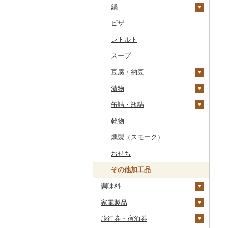
干物
すいか
きのこ
ウイスキー
その他飲料・ジュース
ゼリー
パスタ
鍋
常陸牛
その他鶏肉
しじみ
イワシ
タコ
海苔
あきたこまち
みかん
自然薯
その他日本酒
黒糖焼酎
白ワイン
ドリップ
静岡茶
みかんジュース（オレ
飲料
シュウマイ
カレー
ンジジュース）
その他魚介・加工品
キウイ
その他野菜
リキュール・洋酒
チョコレート
ひやむぎ
ピザ
上州牛
サザエ
カツオ
わかめ
ししゃも
ひとめぼれ
レモン
レンコン
しいたけ
その他焼酎
赤ワイン
足柄茶
茶葉・ティーバッグ
野菜ジュース
コロッケ
シチュー
肉
その他果汁飲料
柿（カキ）
甘酒
カステラ
そうめん
レトルト
飛騨牛
はまぐり
金目鯛
ひじき
その他干物
しらす・ちりめん
ミルキークィーン
不知火・デコポン
にんにく・生姜
松茸
山菜
シャンパン・スパーク
知覧茶
炭酸飲料
その他惣菜
魚
リングワイン
ドライフルーツ
ノンアルコール
アイス・ジェラート
その他麺
スープ
近江牛
その他貝
クエ
その他海苔・海藻
かまぼこ・練り製品
ななつぼし
せとか
その他根菜
その他きのこ
かぼちゃ
八女茶
豆乳
その他鍋
その他ワイン
その他果物
その他酒
その他洋菓子
豆腐・納豆
神戸牛・神戸ビーフ
くじら
その他魚介・加工品
その他米
文旦
干し柿
茄子
その他茶
その他飲料・ジュース
煎餅・おかき
漬物
但馬牛
サバ
まどんな
干し芋
びわ
レタス
豆腐
羊羹
缶詰・瓶詰
土佐あかうし
さんま
ポンカン
その他ドライフルーツ
ブルーベリー
その他野菜
納豆
梅干
饅頭
乾物
佐賀牛
鯛
その他柑橘
パイナップル
キムチ
肉
大福
燻製（スモーク）
長崎和牛
のどぐろ
栗
その他漬物
魚
その他和菓子
おせち
あか牛
ふぐ
その他果物
果物
その他加工品
宮崎牛
ブリ
ジャム
調味料
その他牛肉（精肉）
ほっけ
その他缶詰・瓶詰
家電製品
砂糖
その他鮮魚
旅行券・宿泊券
塩
季節・空調家電