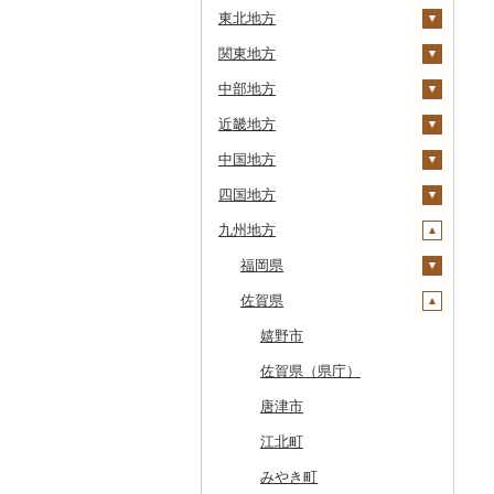
東北地方
安平町
関東地方
八雲町
青森県
中部地方
鹿部町
岩手県
茨城県
十和田市
近畿地方
江差町
宮城県
栃木県
新潟県
大鰐町
宮古市
土浦市
中国地方
白老町
秋田県
群馬県
富山県
三重県
南部町
軽米町
柴田町
取手市
那須塩原市
十日町市
四国地方
せたな町
山形県
埼玉県
石川県
滋賀県
鳥取県
五戸町
岩手町
色麻町
大潟村
つくば市
市貝町
榛東村
弥彦村
射水市
鈴鹿市
九州地方
旭川市
福島県
千葉県
福井県
京都府
島根県
徳島県
藤崎町
矢巾町
丸森町
横手市
村山市
稲敷市
塩谷町
下仁田町
春日部市
阿賀町
氷見市
羽咋市
伊賀市
長浜市
鳥取県（県庁）
森町
東京都
山梨県
大阪府
岡山県
香川県
福岡県
六ヶ所村
釜石市
大衡村
能代市
尾花沢市
天栄村
潮来市
上三川町
玉村町
蕨市
勝浦市
出雲崎町
朝日町
七尾市
美浜町
木曽岬町
高島市
宮津市
米子市
雲南市
阿波市
稚内市
神奈川県
長野県
兵庫県
広島県
愛媛県
佐賀県
東北町
野田村
加美町
小坂町
上山市
広野町
五霞町
佐野市
安中市
戸田市
袖ケ浦市
八王子市
魚沼市
高岡市
白山市
小浜市
富士吉田市
多気町
草津市
伊根町
茨木市
大山町
海士町
津山市
牟岐町
高松市
那珂川市
標津町
岐阜県
奈良県
山口県
高知県
三戸町
普代村
利府町
仙北市
河北町
鏡石町
北茨城市
真岡市
川場村
毛呂山町
我孫子市
日野市
南足柄市
佐渡市
魚津市
穴水町
越前町
甲斐市
高森町
松阪市
近江八幡市
与謝野町
豊能町
上郡町
琴浦町
津和野町
西粟倉村
安芸太田町
那賀町
直島町
今治市
添田町
嬉野市
清里町
静岡県
和歌山県
東通村
一戸町
白石市
井川町
酒田市
須賀川市
境町
高根沢町
昭和村
久喜市
長柄町
昭島市
松田町
燕市
砺波市
輪島市
若狭町
山梨市
御代田町
養老町
桑名市
竜王町
福知山市
枚方市
神河町
曽爾村
日野町
飯南町
久米南町
世羅町
柳井市
三好市
さぬき市
鬼北町
香美市
大刀洗町
佐賀県（県庁）
北斗市
愛知県
黒石市
陸前高田市
登米市
潟上市
新庄市
小野町
かすみがうら市
大田原市
甘楽町
ふじみ野市
芝山町
武蔵村山市
大井町
南魚沼市
入善町
中能登町
鯖江市
富士川町
飯田市
八百津町
下田市
志摩市
甲賀市
亀岡市
河内長野市
小野市
河合町
湯浅町
鳥取市
安来市
真庭市
大竹市
平生町
鳴門市
多度津町
西予市
馬路村
朝倉市
唐津市
留萌市
おいらせ町
紫波町
山元町
三種町
長井市
棚倉町
牛久市
栃木市
明和町
川島町
八千代市
葛飾区
中井町
関川村
黒部市
石川県（県庁）
高浜町
大月市
青木村
池田町
静岡市
清須市
明和町
湖南市
城陽市
泉佐野市
太子町
宇陀市
有田市
北栄町
知夫村
新見市
廿日市市
山口県（県庁）
藍住町
三豊市
八幡浜市
芸西村
苅田町
江北町
白糠町
鶴田町
滝沢市
名取市
藤里町
小国町
古殿町
常陸太田市
日光市
沼田市
上里町
横芝光町
小金井市
愛川町
新発田市
立山町
野々市市
勝山市
富士河口湖町
南箕輪村
関市
吉田町
田原市
鳥羽市
大津市
久御山町
交野市
西宮市
田原本町
橋本市
境港市
隠岐の島町
美咲町
北広島町
長門市
板野町
観音寺市
久万高原町
須崎市
川崎町
みやき町