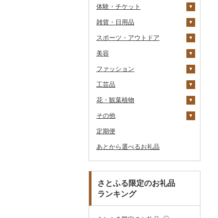
体験・チケット
醤油
キッチン家電
旅行券
雑貨・日用品
味噌
照明器具
宿泊券
PayPay商品券
JTBふるさと旅行クー
ポン（Eメール発行）
スポーツ・アウトドア
酢
パソコン・周辺機器
食事券
家具・インテリア
JTBふるさと旅行券
美容
だし
TV・オーディオ・カメラ
温泉・サウナ・スパ利用
寝具
ゴルフ
タンス
（紙券）
券
ファッション
食用油
美容・健康家電
タオル
釣り
スキンケア
机・テーブル
布団
ゴルフボール
その他旅行券
水族館
工芸品
はちみつ
カー用品
文房具・印鑑
サイクリング
シャンプー・リンス
鞄・バッグ
えごま油
椅子・チェア・ソファ
枕
泉州タオル
ゴルフクラブ
化粧水・乳液・美容液
動物園
花・観葉植物
ドレッシング
時計
食器
アウトドア・キャンプ
石鹸・ボディーソープ
洋服
織物
オリーブオイル
その他家具・インテリ
毛布
その他タオル
ボールペン
ゴルフウェア
洗顔
トートバッグ・ショル
釣り
ア
ダーバッグ
その他
その他調味料
その他家電
キッチン用品
その他スポーツ
入浴剤
和服
陶器・漆器
観葉植物・苗木
ごま油
タオルケット
ノート・ファイル
グラス・カップ
その他ゴルフ
その他スキンケア
女性・レディース
本場奄美大島紬
ダイビング
キャリーバッグ・スー
定期便
日用品
アロマ
靴・履物
その他装飾品・工芸品
花
地域サービス
その他食用油
みりん
その他寝具
印鑑
タンブラー
包丁
ウェア・ユニフォーム
男性・メンズ
その他織物
信楽焼
ツケース
スキーチケット・リフト
あとから選べるお礼品
楽器・器材
プロテイン
アクセサリー
盆栽・その他
その他
ケチャップ
その他文房具
箸
フライパン
洗剤
その他スポーツ
子供・ベビー
靴・シューズ
唐津焼
数珠
胡蝶蘭
券
その他鞄・バッグ
本・CD・DVD
その他美容
その他服飾小物
こしょう
スプーン・フォーク・
鍋
トイレットペーパー
その他洋服
スリッパ・下駄・草履
ペンダント・ネックレ
備前焼
工芸品
造花・プリザーブドフ
ゴルフプレー券
ナイフ
ス
ラワー
おもちゃ・ぬいぐるみ
その他調味料
まな板
ティッシュ
その他靴・履物
財布
美濃焼
播州そろばん
花火大会チケット
GDOふるさとゴルフ
さとふる限定のお礼品
皿・椀
ピアス・イヤリング
その他花
プレークーポン
ランキング
ご当地キャラクター
土鍋
その他日用品
ショール・ストール
村上木彫堆朱
美濃和紙
カタログギフト
弁当箱
真珠・パール
その他のゴルフプレー
ベビー用品
その他キッチン用品
ネクタイ・ベルト
その他陶器・漆器
民芸品
その他体験・チケット
券
その他食器
その他アクセサリー