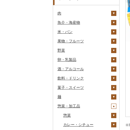
肉
魚介・海産物
牛肉（精肉）
米・パン
牛肉（加工品）
カニ
ステーキ
果物・フルーツ
豚肉（精肉）
エビ
米
すき焼き
ハンバーグ
ズワイガニ
野菜
豚肉（加工品）
いくら
雑穀
ぶどう・マスカット
しゃぶしゃぶ
もつ鍋
ステーキ
タラバガニ
甘エビ
精米
卵・乳製品
鶏肉
うに
餅
いちご
いも
焼肉
ローストビーフ
すき焼き
ハンバーグ
毛ガニ
ボタンエビ
無洗米
巨峰
酒・アルコール
鹿肉
明太子・たらこ
その他穀物加工品
りんご
トマト
卵
牛タン
ビーフジャーキー
しゃぶしゃぶ
もつ鍋
鶏肉（精肉）
かにしゃぶ
伊勢海老
玄米
ナガノパープル
じゃがいも
飲料・ドリンク
馬肉
その他魚卵
パン
もも
玉ねぎ
チーズ
ビール・発泡酒
和牛
その他牛肉（加工品）
焼肉
ハム
ハム・ソーセージ
その他カニ
その他エビ
明太子
金芽米
ピオーネ
さつまいも
フルーツトマト
菓子・スイーツ
羊肉・ラム肉（ジンギス
貝
メロン
ねぎ
ヨーグルト
日本酒
水・ミネラルウォーター
黒毛和牛
アグー豚
ソーセージ・ウインナ
唐揚げ
たらこ
数の子
ゆめぴりか
デラウェア
その他いも
ミニトマト
ビール
カン）
ー
麺
うなぎ
さくらんぼ
とうもろこし
牛乳
焼酎
コーヒー・コーヒー豆
ケーキ
白老牛
その他豚肉（精肉）
中津からあげ
からすみ
帆立（ホタテ）
つや姫
シャインマスカット
その他トマト
発泡酒
純米大吟醸
鴨肉
ベーコン・サラミ
惣菜・加工品
鮮魚
梨
根菜
バター
梅酒
茶
クッキー
ラーメン
仙台牛
水炊き
キャビア
鮑（アワビ）
コシヒカリ
その他ぶどう・マスカ
地ビール・クラフトビ
純米吟醸
芋焼酎
飲料
猪肉
その他豚肉（加工品）
ット
ール
イカ・タコ
マンゴー
アスパラガス
その他乳製品
泡盛
果汁飲料
焼き菓子
うどん
惣菜
米沢牛
地鶏
その他魚卵
牡蠣（カキ）
鮭・サーモン
はえぬき
和梨
人参
大吟醸
麦焼酎
コーヒー豆
飲料
その他肉・加工品
海苔・海藻
みかん・柑橘
豆
ワイン
紅茶
プリン
そば
カレー・シチュー
山形牛
赤鶏さつま
あさり
マグロ
イカ
さがびより
洋梨・ラフランス
大根
吟醸
米焼酎
粉
茶葉・ティーバッグ
りんごジュース
餃子
※