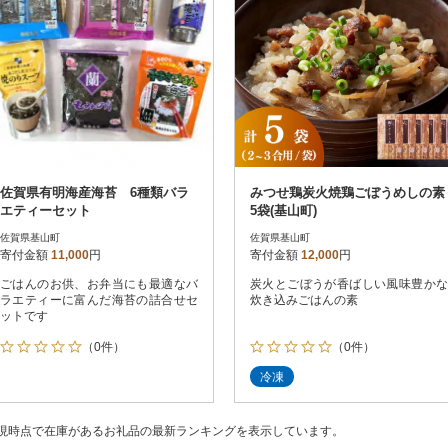
佐賀県有明海産海苔 6種類バラ
みつせ鶏炭火焼鶏ごぼうめしの素
エティーセット
5袋(基山町)
佐賀県基山町
佐賀県基山町
寄付金額
11,000
円
寄付金額
12,000
円
ごはんのお供、お弁当にも最適なバ
炭火とごぼうが香ばしい風味豊かな
ラエティーに富んだ海苔の詰合せセ
炊き込みごはんの素
ットです
（0件）
（0件）
冷凍
現時点で在庫があるお礼品の最新ランキングを表示しています。