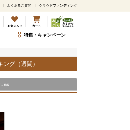
よくあるご質問
クラウドファンディング
メ
イ
ン
コ
ン
特集・キャンペーン
テ
ン
ツ
に
ス
ンキング（週間）
キ
ッ
プ
7～8/6