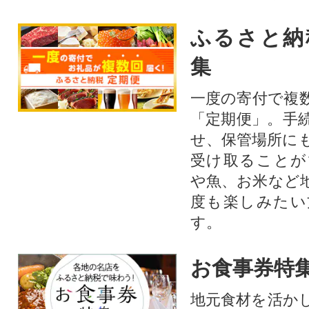
ふるさと納
集
一度の寄付で複
「定期便」。手
せ、保管場所に
受け取ることが
や魚、お米など
度も楽しみたい
す。
お食事券特
地元食材を活か