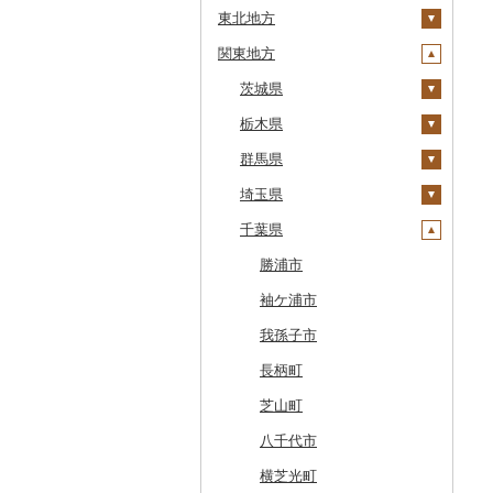
東北地方
安平町
関東地方
八雲町
青森県
鹿部町
岩手県
茨城県
十和田市
江差町
宮城県
栃木県
大鰐町
宮古市
土浦市
白老町
秋田県
群馬県
南部町
軽米町
柴田町
取手市
那須塩原市
せたな町
山形県
埼玉県
五戸町
岩手町
色麻町
大潟村
つくば市
市貝町
榛東村
旭川市
福島県
千葉県
藤崎町
矢巾町
丸森町
横手市
村山市
稲敷市
塩谷町
下仁田町
春日部市
森町
六ヶ所村
釜石市
大衡村
能代市
尾花沢市
天栄村
潮来市
上三川町
玉村町
蕨市
勝浦市
稚内市
東北町
野田村
加美町
小坂町
上山市
広野町
五霞町
佐野市
安中市
戸田市
袖ケ浦市
標津町
三戸町
普代村
利府町
仙北市
河北町
鏡石町
北茨城市
真岡市
川場村
毛呂山町
我孫子市
清里町
東通村
一戸町
白石市
井川町
酒田市
須賀川市
境町
高根沢町
昭和村
久喜市
長柄町
北斗市
黒石市
陸前高田市
登米市
潟上市
新庄市
小野町
かすみがうら市
大田原市
甘楽町
ふじみ野市
芝山町
留萌市
おいらせ町
紫波町
山元町
三種町
長井市
棚倉町
牛久市
栃木市
明和町
川島町
八千代市
白糠町
鶴田町
滝沢市
名取市
藤里町
小国町
古殿町
常陸太田市
日光市
沼田市
上里町
横芝光町