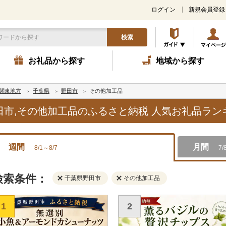
ログイン
新規会員登録
検索
お礼品から探す
地域から探す
関東地方
千葉県
野田市
その他加工品
野田市,その他加工品のふるさと納税 人気お礼品ラ
週間
月間
8/1～8/7
7/
検索条件：
千葉県野田市
その他加工品
1
2