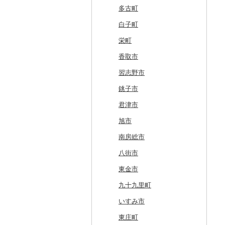
釧路町
階上町
住田町
川崎町
湯沢市
南陽市
昭和村
つくばみらい市
小山市
桐生市
川口市
多古町
名寄市
深浦町
葛巻町
村田町
大館市
中山町
下郷町
下妻市
宇都宮市
吉岡町
飯能市
白子町
美唄市
青森市
花巻市
栗原市
由利本荘市
庄内町
西郷村
茨城町
栃木県（県庁）
太田市
長瀞町
栄町
厚岸町
田子町
岩泉町
富谷市
にかほ市
大石田町
二本松市
神栖市
那珂川町
高山村
羽生市
香取市
南富良野町
新郷村
田野畑村
岩沼市
羽後町
川西町
猪苗代町
常総市
茂木町
みどり市
小鹿野町
習志野市
上富良野町
横浜町
盛岡市
七ヶ宿町
秋田県（県庁）
鶴岡市
川俣町
東海村
那須烏山市
千代田町
坂戸市
銚子市
和寒町
野辺地町
遠野市
大崎市
秋田市
山形県（県庁）
郡山市
美浦村
矢板市
みなかみ町
鳩山町
君津市
紋別市
佐井村
奥州市
塩竈市
男鹿市
金山町
西会津町
大洗町
さくら市
片品村
埼玉県（県庁）
旭市
乙部町
六戸町
雫石町
石巻市
美郷町
東根市
玉川村
河内町
足利市
富岡市
神川町
南房総市
根室市
五所川原市
岩手県（県庁）
多賀城市
東成瀬村
飯豊町
いわき市
ひたちなか市
那須町
館林市
東秩父村
八街市
三笠市
平川市
一関市
宮城県（県庁）
五城目町
鮭川村
南会津町
龍ケ崎市
鹿沼市
伊勢崎市
横瀬町
東金市
東川町
蓬田村
久慈市
亘理町
北秋田市
大蔵村
田村市
守谷市
下野市
東吾妻町
三芳町
九十九里町
厚真町
中泊町
西和賀町
蔵王町
八峰町
山辺町
磐梯町
常陸大宮市
益子町
前橋市
幸手市
いすみ市
奥尻町
外ヶ浜町
北上市
女川町
鹿角市
戸沢村
三春町
笠間市
芳賀町
藤岡市
日高市
東庄町