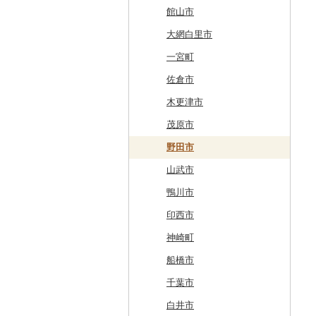
網走市
つがる市
平泉町
気仙沼市
大仙市
舟形町
本宮市
行方市
野木町
邑楽町
蓮田市
館山市
浦河町
弘前市
洋野町
美里町
八郎潟町
最上町
柳津町
結城市
板倉町
川越市
大網白里市
広尾町
鰺ヶ沢町
大船渡市
松島町
真室川町
鮫川村
城里町
嬬恋村
宮代町
一宮町
中札内村
むつ市
山田町
大和町
寒河江市
福島市
水戸市
草津町
吉見町
佐倉市
滝川市
田舎館村
大槌町
大郷町
西川町
新地町
鉾田市
高崎市
東松山市
木更津市
比布町
青森県（県庁）
南三陸町
高畠町
葛尾村
桜川市
群馬県（県庁）
入間市
茂原市
鶴居村
三沢市
仙台市
山形市
三島町
石岡市
大泉町
志木市
野田市
釧路市
西目屋村
大河原町
三川町
桑折町
茨城県（県庁）
長野原町
北本市
山武市
苫前町
角田市
大江町
矢吹町
坂東市
中之条町
桶川市
鴨川市
当別町
涌谷町
米沢市
国見町
小美玉市
加須市
印西市
占冠村
東松島市
檜枝岐村
日立市
三郷市
神崎町
上士幌町
喜多方市
大子町
八潮市
船橋市
平取町
南相馬市
鹿嶋市
越生町
千葉市
七飯町
会津若松市
阿見町
さいたま市
白井市