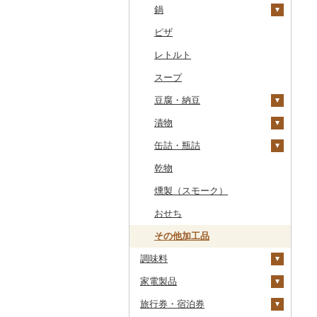
干物
すいか
きのこ
ウイスキー
その他飲料・ジュース
ゼリー
パスタ
鍋
常陸牛
その他鶏肉
しじみ
イワシ
タコ
海苔
あきたこまち
みかん
自然薯
その他日本酒
黒糖焼酎
白ワイン
ドリップ
静岡茶
みかんジュース（オレ
飲料
シュウマイ
カレー
ンジジュース）
その他魚介・加工品
キウイ
その他野菜
リキュール・洋酒
チョコレート
ひやむぎ
ピザ
上州牛
サザエ
カツオ
わかめ
ししゃも
ひとめぼれ
レモン
レンコン
しいたけ
その他焼酎
赤ワイン
足柄茶
茶葉・ティーバッグ
野菜ジュース
コロッケ
シチュー
肉
その他果汁飲料
柿（カキ）
甘酒
カステラ
そうめん
レトルト
飛騨牛
はまぐり
金目鯛
ひじき
その他干物
しらす・ちりめん
ミルキークィーン
不知火・デコポン
にんにく・生姜
松茸
山菜
シャンパン・スパーク
知覧茶
炭酸飲料
その他惣菜
魚
リングワイン
ドライフルーツ
ノンアルコール
アイス・ジェラート
その他麺
スープ
近江牛
その他貝
クエ
その他海苔・海藻
かまぼこ・練り製品
ななつぼし
せとか
その他根菜
その他きのこ
かぼちゃ
八女茶
豆乳
その他鍋
その他ワイン
その他果物
その他酒
その他洋菓子
豆腐・納豆
神戸牛・神戸ビーフ
くじら
その他魚介・加工品
その他米
文旦
干し柿
茄子
その他茶
その他飲料・ジュース
煎餅・おかき
漬物
但馬牛
サバ
まどんな
干し芋
びわ
レタス
豆腐
羊羹
缶詰・瓶詰
土佐あかうし
さんま
ポンカン
その他ドライフルーツ
ブルーベリー
その他野菜
納豆
梅干
饅頭
乾物
佐賀牛
鯛
その他柑橘
パイナップル
キムチ
肉
大福
燻製（スモーク）
長崎和牛
のどぐろ
栗
その他漬物
魚
その他和菓子
おせち
あか牛
ふぐ
その他果物
果物
その他加工品
宮崎牛
ブリ
ジャム
調味料
その他牛肉（精肉）
ほっけ
その他缶詰・瓶詰
家電製品
砂糖
その他鮮魚
旅行券・宿泊券
塩
季節・空調家電