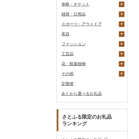
体験・チケット
醤油
キッチン家電
旅行券
雑貨・日用品
味噌
照明器具
宿泊券
PayPay商品券
JTBふるさと旅行クー
ポン（Eメール発行）
スポーツ・アウトドア
酢
パソコン・周辺機器
食事券
家具・インテリア
JTBふるさと旅行券
美容
だし
TV・オーディオ・カメラ
温泉・サウナ・スパ利用
寝具
ゴルフ
タンス
（紙券）
券
ファッション
食用油
美容・健康家電
タオル
釣り
スキンケア
机・テーブル
布団
ゴルフボール
その他旅行券
水族館
工芸品
はちみつ
カー用品
文房具・印鑑
サイクリング
シャンプー・リンス
鞄・バッグ
えごま油
椅子・チェア・ソファ
枕
泉州タオル
ゴルフクラブ
化粧水・乳液・美容液
動物園
花・観葉植物
ドレッシング
時計
食器
アウトドア・キャンプ
石鹸・ボディーソープ
洋服
織物
オリーブオイル
その他家具・インテリ
毛布
その他タオル
ボールペン
ゴルフウェア
洗顔
トートバッグ・ショル
釣り
ア
ダーバッグ
その他
その他調味料
その他家電
キッチン用品
その他スポーツ
入浴剤
和服
陶器・漆器
観葉植物・苗木
ごま油
タオルケット
ノート・ファイル
グラス・カップ
その他ゴルフ
その他スキンケア
女性・レディース
本場奄美大島紬
ダイビング
キャリーバッグ・スー
定期便
日用品
アロマ
靴・履物
その他装飾品・工芸品
花
地域サービス
その他食用油
みりん
その他寝具
印鑑
タンブラー
包丁
ウェア・ユニフォーム
男性・メンズ
その他織物
信楽焼
ツケース
スキーチケット・リフト
あとから選べるお礼品
楽器・器材
プロテイン
アクセサリー
盆栽・その他
その他
ケチャップ
その他文房具
箸
フライパン
洗剤
その他スポーツ
子供・ベビー
靴・シューズ
唐津焼
数珠
胡蝶蘭
券
その他鞄・バッグ
本・CD・DVD
その他美容
その他服飾小物
こしょう
スプーン・フォーク・
鍋
トイレットペーパー
その他洋服
スリッパ・下駄・草履
ペンダント・ネックレ
備前焼
工芸品
造花・プリザーブドフ
ゴルフプレー券
ナイフ
ス
ラワー
おもちゃ・ぬいぐるみ
その他調味料
まな板
ティッシュ
その他靴・履物
財布
美濃焼
播州そろばん
花火大会チケット
GDOふるさとゴルフ
さとふる限定のお礼品
皿・椀
ピアス・イヤリング
その他花
プレークーポン
ランキング
ご当地キャラクター
土鍋
その他日用品
ショール・ストール
村上木彫堆朱
美濃和紙
カタログギフト
弁当箱
真珠・パール
その他のゴルフプレー
ベビー用品
その他キッチン用品
ネクタイ・ベルト
その他陶器・漆器
民芸品
その他体験・チケット
券
その他食器
その他アクセサリー