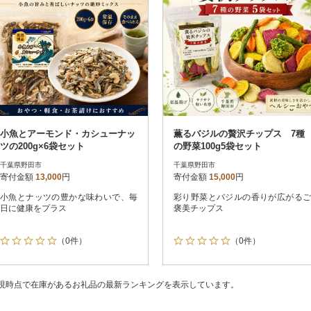
小魚とアーモンド・カシューナッ
薫るバジルの贅沢チップス 7種
ツの200g×6袋セット
の野菜100g5袋セット
千葉県野田市
千葉県野田市
寄付金額
13,000
円
寄付金額
15,000
円
小魚とナッツの豊かな味わいで、毎
彩り野菜とバジルの香りが広がるご
日に健康をプラス
褒美チップス
（0件）
（0件）
現時点で在庫があるお礼品の最新ランキングを表示しています。