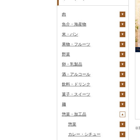
肉
魚介・海産物
牛肉（精肉）
米・パン
牛肉（加工品）
カニ
ステーキ
果物・フルーツ
豚肉（精肉）
エビ
米
すき焼き
ハンバーグ
ズワイガニ
野菜
豚肉（加工品）
いくら
雑穀
ぶどう・マスカット
しゃぶしゃぶ
もつ鍋
ステーキ
タラバガニ
甘エビ
精米
卵・乳製品
鶏肉
うに
餅
いちご
いも
焼肉
ローストビーフ
すき焼き
ハンバーグ
毛ガニ
ボタンエビ
無洗米
巨峰
酒・アルコール
鹿肉
明太子・たらこ
その他穀物加工品
りんご
トマト
卵
牛タン
ビーフジャーキー
しゃぶしゃぶ
もつ鍋
鶏肉（精肉）
かにしゃぶ
伊勢海老
玄米
ナガノパープル
じゃがいも
飲料・ドリンク
馬肉
その他魚卵
パン
もも
玉ねぎ
チーズ
ビール・発泡酒
和牛
その他牛肉（加工品）
焼肉
ハム
ハム・ソーセージ
その他カニ
その他エビ
明太子
金芽米
ピオーネ
さつまいも
フルーツトマト
菓子・スイーツ
羊肉・ラム肉（ジンギス
貝
メロン
ねぎ
ヨーグルト
日本酒
水・ミネラルウォーター
黒毛和牛
アグー豚
ソーセージ・ウインナ
唐揚げ
たらこ
数の子
ゆめぴりか
デラウェア
その他いも
ミニトマト
ビール
カン）
ー
麺
うなぎ
さくらんぼ
とうもろこし
牛乳
焼酎
コーヒー・コーヒー豆
ケーキ
白老牛
その他豚肉（精肉）
中津からあげ
からすみ
帆立（ホタテ）
つや姫
シャインマスカット
その他トマト
発泡酒
純米大吟醸
鴨肉
ベーコン・サラミ
惣菜・加工品
鮮魚
梨
根菜
バター
梅酒
茶
クッキー
ラーメン
仙台牛
水炊き
キャビア
鮑（アワビ）
コシヒカリ
その他ぶどう・マスカ
地ビール・クラフトビ
純米吟醸
芋焼酎
飲料
猪肉
その他豚肉（加工品）
ット
ール
イカ・タコ
マンゴー
アスパラガス
その他乳製品
泡盛
果汁飲料
焼き菓子
うどん
惣菜
米沢牛
地鶏
その他魚卵
牡蠣（カキ）
鮭・サーモン
はえぬき
和梨
人参
大吟醸
麦焼酎
コーヒー豆
飲料
※
その他肉・加工品
海苔・海藻
みかん・柑橘
豆
ワイン
紅茶
プリン
そば
カレー・シチュー
山形牛
赤鶏さつま
あさり
マグロ
イカ
さがびより
洋梨・ラフランス
大根
吟醸
米焼酎
粉
茶葉・ティーバッグ
りんごジュース
餃子