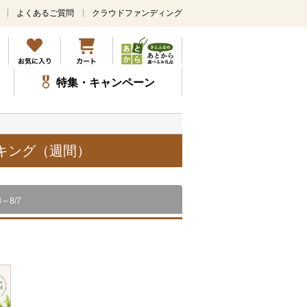
よくあるご質問
クラウドファンディング
メ
イ
ン
コ
ン
特集・キャンペーン
テ
ン
ツ
に
ス
ンキング（週間）
キ
ッ
プ
8～8/7