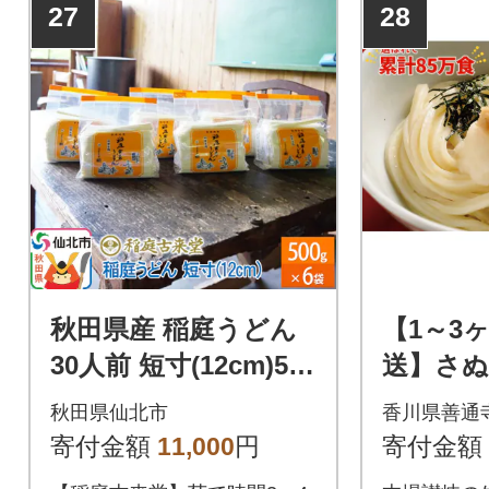
27
28
秋田県産 稲庭うどん
【1～3
30人前 短寸(12cm)500
送】さぬ
g×6袋詰め合わせ|02_i
4食セット
秋田県仙北市
香川県善通
kd-010301
袋)_Z260
寄付金額
11,000
円
寄付金額