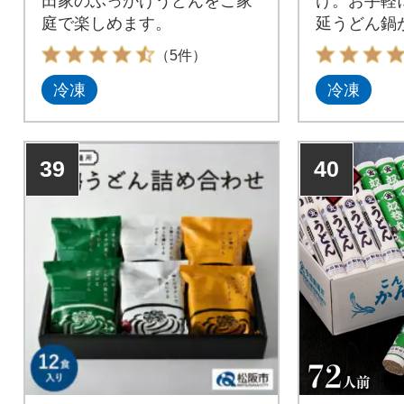
田家のぶっかけうどんをご家
け。お手軽
庭で楽しめます。
延うどん鍋
す。
（5件）
冷凍
冷凍
39
40