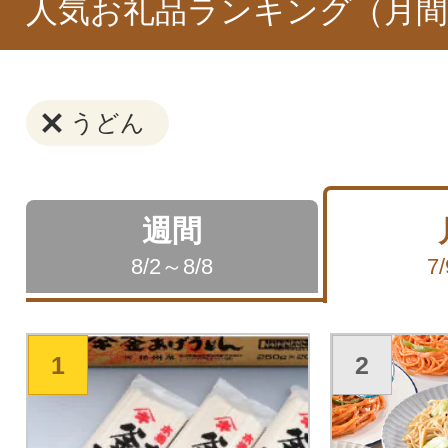
人気お礼品ランキング（月間
うどん
週間
8/2～8/8
7
1
2