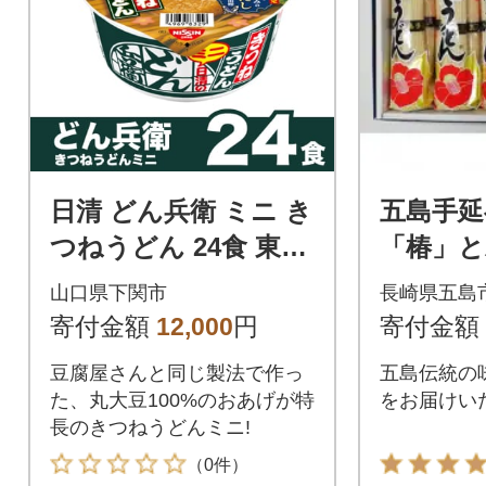
日清 どん兵衛 ミニ き
五島手延
つねうどん 24食 東日
「椿」と
本だし カップ麺 JC00
スープ
山口県下関市
長崎県五島
5
合せ
寄付金額
12,000
円
寄付金額
豆腐屋さんと同じ製法で作っ
五島伝統の
た、丸大豆100%のおあげが特
をお届けい
長のきつねうどんミニ!
（0件）