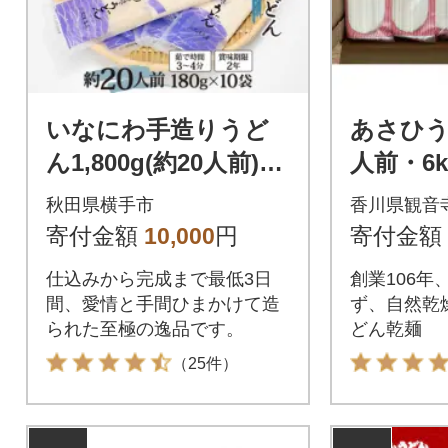
いなにわ手造りうど
あさひう
ん1,800g(約20人前)
人前・6k
稲庭うどん
秋田県横手市
香川県観音
寄付金額
10,000
円
寄付金額
仕込みから完成まで最低3日
創業106年
間、愛情と手間ひまかけて造
ず、自然乾
られた至極の逸品です。
どん乾麺
（25件）