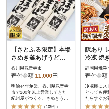
【さとふる限定】本場
訳あり 
さぬき釜あげうどん
冷凍 焼
(乾麺)60人前
ト 18食(a
香川県観音寺市
静岡県焼津
寄付金額
11,000
円
寄付金額
明治44年創業、香川県観音寺
冷凍庫にス
市で100年以上営業してきた
とっても便
紀州屋がつくる、さぬきうど
たらすぐお
んの乾麺です!
ける麺中心
（105件）