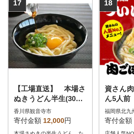
17
18
【工場直送】 本場さ
資さん
ぬきうどん半生(30人
ん5人前
前)
香川県観音寺市
福岡県北九
寄付金額
12,000
円
寄付金額
本場さぬきの半生うどん、た
店舗人気N