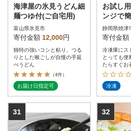
海津屋の氷見うどん細
お試し用
麺つゆ付(ご自宅用)
ンジで簡
調理麺 セ
富山県氷見市
静岡県焼津
08-015)
寄付金額
12,000
円
寄付金額
独特の強いコシと粘り、つる
冷凍庫にス
りとした喉ごしが自慢の手延
とっても便
べうどん
たらすぐお
ける麺中心
（4件）
トです。お
お届け日指定可
冷凍
庫品、麺切
さなコゲな
く問題が無
に全部で1
31
32
す。入って
ございませ
の都度変更