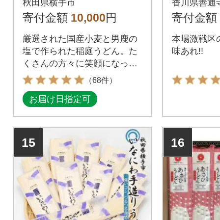
秋田県横手市
香川県善通
_Z26000
寄付金額
10,000
円
寄付金額
厳選された国産小麦と男鹿の
本場激戦区
塩で作られた稲庭うどん。た
味あれ!!
くさんの方々に笑顔になって
ほしいとの思いを込めて、
（68件）
「稲庭慶びうどん」と名付け
お届け日指定可
ました。
15
16