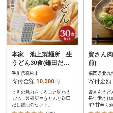
本家 池上製麺所 生
資さん肉
うどん30食(鎌田だし
前)
醤油付)
香川県高松市
福岡県北九
寄付金額
10,000
円
寄付金額
香川の魅力をまるごと味わえ
資さんうど
る池上製麺所生うどんと鎌田
長年愛され
だし醤油のセット。
す! 甘辛く