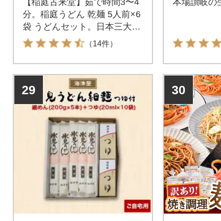
【稲庭古来堂】茹で時間3〜4
本場讃岐の
分。稲庭うどん 乾麺 5人前×6
袋 うどんセット。日本三大う
どんのひとつ、秋田県の「い
（14件）
なにわうどん」。秋田県稲庭
地区に300年以上もの古くか
ら継承されている「手綯(てな
29
30
い)製法」を用いて、栗駒山系
の伏流水を使用し、熟練職人
が丁寧に仕上げた至極の逸品
は、ツルッとした喉ごしと程
よいコシに定評があります。