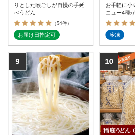
りとした喉ごしが自慢の手延
お手軽に小
べうどん
ニュー4種
す。
（54件）
お届け日指定可
冷凍
9
10