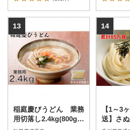
13
14
稲庭慶びうどん 業務
【1～3
用切落し2.4kg(800g×
送】さぬ
3セット)
食 セット