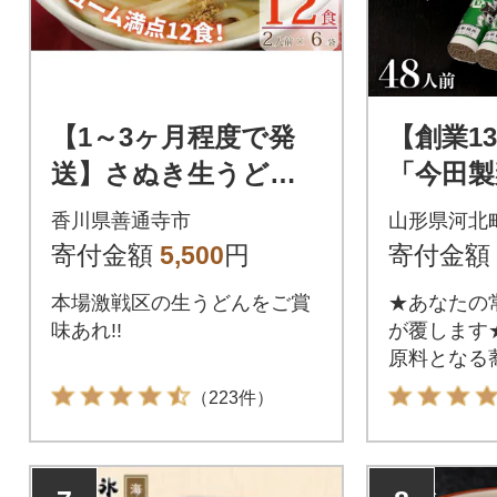
【1～3ヶ月程度で発
【創業1
送】さぬき生うどん1
「今田製
2食セット(2人前×6袋)
とうどん
香川県善通寺市
山形県河北
_Z2600040
48人前(2
寄付金額
5,500
円
寄付金額
本場激戦区の生うどんをご賞
★あなたの
味あれ!!
が覆します
原料となる
水にこだわ
（223件）
生かして造
です。地元
地の自然が
愛され続け