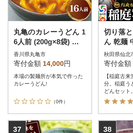
丸亀のカレーうどん 1
切り落と
6人前 (200g×8袋) ゆ
ん 乾麺 中
で麺 スープ付
3.2kgを1
香川県丸亀市
秋田県仙北
0401
寄付金額
14,000
円
寄付金額
本場の製麺所が本気で作った
【稲庭古来
カレーうどん!
分。稲庭うど
どんセット
のひとつに
（0件）
田県の「稲
ん」。稲庭
県稲庭地区に
37
38
から継承さ