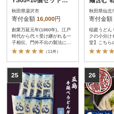
YS05×10個セット
麺含む 乾
約2人前×10個[B6-010
セット 4.8
秋田県湯沢市
秋田県仙北
1]
110601
寄付金額
16,000
円
寄付金額
創業万延元年(1860年)。江戸
稲庭うどん 
時代から代々受け継がれる一
クの小分け
子相伝、門外不出の製法によ
堂】こちら
り、今現在も職人による手作
に短い麺も
（11件）
業と手間をかけて作っており
(超短麺) 
ます。手づくりならではのな
とつ秋田県
めらかな口当たりとつるりと
ん」。稲庭
25
26
したコシが特徴です。麺長27
県稲庭地区に
cmのご家庭用。お好みで、冷
から継承さ
麺、温麺でご賞味いただけま
法」を用い
す。
料を使用し
沢湖工場の
仕上げたこ
ルッとした