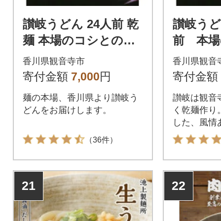
讃岐うどん 24人前 乾
讃岐うど
麺 本場のコシとのど
前 本
ごし 長期保存可
ど越し 
香川県観音寺市
香川県観音
可
寄付金額
7,000
円
寄付金額
麺の本場、香川県より讃岐う
讃岐は観音
どんをお届けします。
く乾麺作り
した、風情
す。
（36件）
21
22