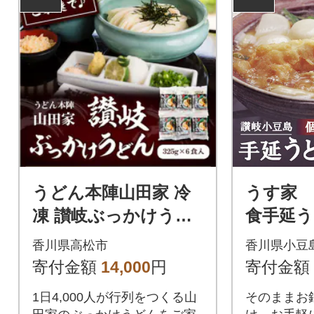
ない)製法
れた材料を
堂・田沢湖
丁寧に仕上
品。ツルッ
よいコシに
うどん本陣山田家 冷
うす家 
凍 讃岐ぶっかけうど
食手延う
ん
香川県高松市
香川県小豆
寄付金額
14,000
円
寄付金額
1日4,000人が行列をつくる山
そのままお