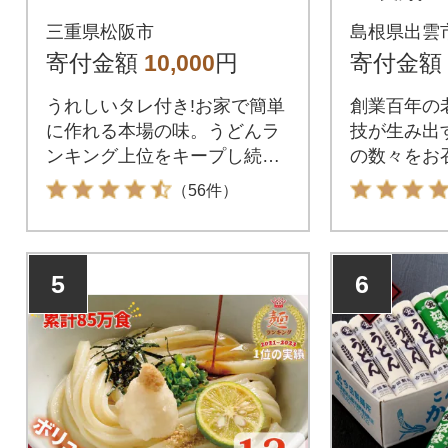
出雲そば
三重県松阪市
島根県出雲
せ」長期
寄付金額
10,000
円
寄付金額
べ・非常
うれしいタレ付き!お家で簡単
創業百年の
に作れる本場の味。うどんラ
技が生み出
ンキング上位をキープし続け
の数々をお
る三重のご当地うどん
い。
（56件）
5
6