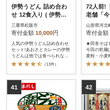
伊勢うどん 詰め合わ
72人前!
せ 12食入り ( 伊勢う
老舗「今
どん、アオサ伊勢う
そば&う
三重県松阪市
山形県河北
どん、カレー伊勢う
寄付金額
10,000
円
寄付金額
どん )
人気の伊勢うどん詰め合わせ
★田舎そば
セット!あおさとカレーの伊勢
今田の乾麺
うどんは他では食べられない!
麦粉・小麦
ギフトにもおすすめ
り、独自の
（13件）
られたおい
元、山形県
が育んだ長
41
42
けてきた味
ださい。