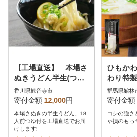
【工場直送】 本場さ
ひもかわ
ぬきうどん半生(つゆ
わり特製
パック付)(18人前)
00g
香川県観音寺市
群馬県館林
寄付金額
12,000
円
寄付金額
本場さぬきの半生うどん、18
コシの強さ
人前つゆ付を工場直送でお届
ゃ損のもっ
けします!