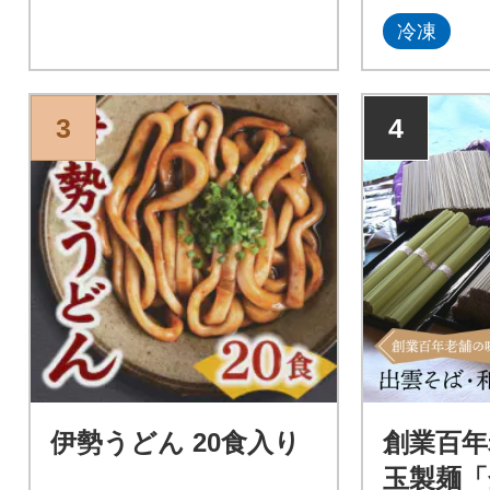
トです。お
冷凍
庫品、麺切
さなコゲ 
く問題が無
に全部で1
3
4
す。入って
ございませ
の都度変更
伊勢うどん 20食入り
創業百年
玉製麺「