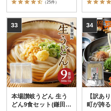
（25件）
33
34
本場讃岐うどん 生う
【訳あり
どん9食セット(鎌田だ
町が誇る