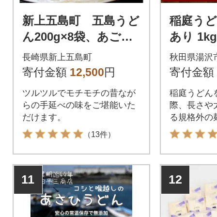
新上五島町 五島うど
稲庭うど
ん200g×8袋、あごだ
あり 1k
しスープ10g×10袋セ
[B2-1002
長崎県新上五島町
秋田県湯沢
ット
寄付金額
12,500
円
寄付金額
ツルツルでモチモチの昔なが
稲庭うどん
らの手延べの味をご堪能いた
際、長さや
だけます。
る規格外の
したもので
（13件）
がある為、
人気であり
スメです。
11
12