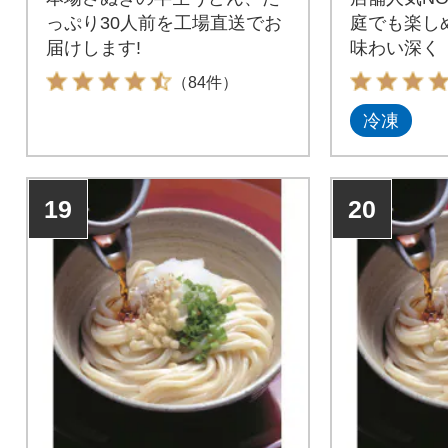
っぷり30人前を工場直送でお
庭でも楽し
届けします!
味わい深く
（84件）
冷凍
19
20