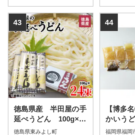
43
44
徳島県産 半田屋の手
【博多名
延べうどん 100g×24
かいう
束
どんDセッ
徳島県東みよし町
福岡県福岡