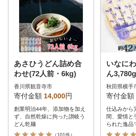
あさひうどん詰め合
いなに
わせ(72人前・6kg)
ん3,78
稲庭う
香川県観音寺市
秋田県横手
寄付金額
14,000
円
寄付金額
創業明治44年、添加物を加え
仕込みから
ず、自然乾燥に拘った讃岐う
間、愛情と
どん乾麺
られた逸品
（101件）