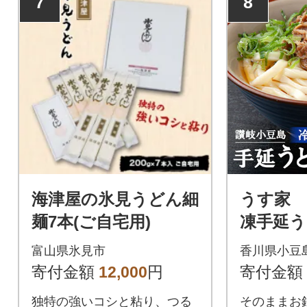
7
8
ご賞味くだ
田舎そばで
が生きてい
麺!」とい
奴そばが覆し
海津屋の氷見うどん細
うす家 
麺7本(ご自宅用)
凍手延う
詰合せ
富山県氷見市
香川県小豆
寄付金額
12,000
円
寄付金額
独特の強いコシと粘り、つる
そのままお