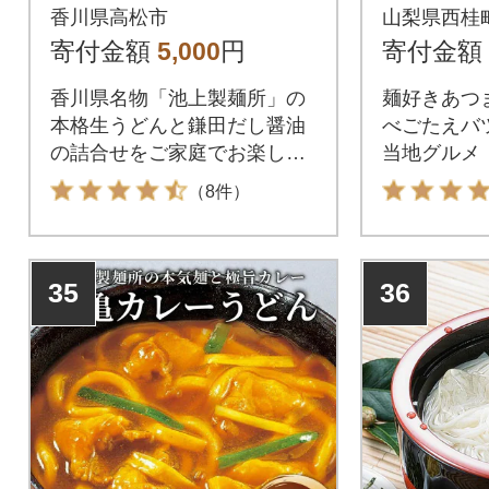
し醤油付)
「平井屋
香川県高松市
山梨県西桂
どん3人
寄付金額
5,000
円
寄付金額
ク(合計3
香川県名物「池上製麺所」の
麺好きあつま
本格生うどんと鎌田だし醤油
べごたえバ
の詰合せをご家庭でお楽しみ
当地グルメ
ください。
是非ご賞味
（8件）
35
36