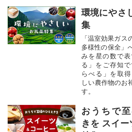
環境にやさ
集
「温室効果ガス
多様性の保全」
みを星の数で表
る」をご存知で
らべる」を取得
しい農作物のお
す。​
おうちで至
きを スイー