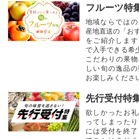
フルーツ特
地域ならではの
産地直送の「お
をご紹介します
で入手できる希
こだわりの果物
しい旬の逸品の
お楽しみくださ
先行受付特
欲しかったお礼
ってしまったり
には受付を終了