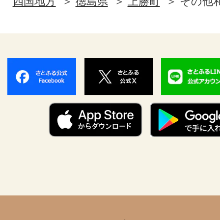
四国地方
徳島県
上勝町
その他