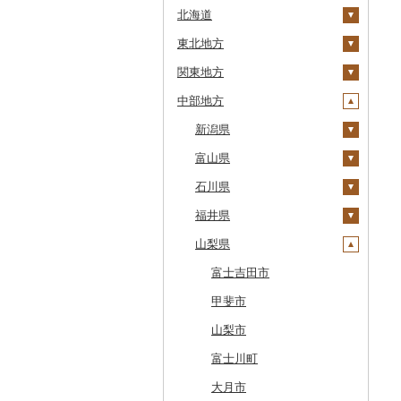
北海道
東北地方
安平町
関東地方
八雲町
青森県
中部地方
鹿部町
岩手県
茨城県
十和田市
江差町
宮城県
栃木県
新潟県
大鰐町
宮古市
土浦市
白老町
秋田県
群馬県
富山県
南部町
軽米町
柴田町
取手市
那須塩原市
十日町市
せたな町
山形県
埼玉県
石川県
五戸町
岩手町
色麻町
大潟村
つくば市
市貝町
榛東村
弥彦村
射水市
旭川市
福島県
千葉県
福井県
藤崎町
矢巾町
丸森町
横手市
村山市
稲敷市
塩谷町
下仁田町
春日部市
阿賀町
氷見市
羽咋市
森町
東京都
山梨県
六ヶ所村
釜石市
大衡村
能代市
尾花沢市
天栄村
潮来市
上三川町
玉村町
蕨市
勝浦市
出雲崎町
朝日町
七尾市
美浜町
稚内市
神奈川県
東北町
野田村
加美町
小坂町
上山市
広野町
五霞町
佐野市
安中市
戸田市
袖ケ浦市
八王子市
魚沼市
高岡市
白山市
小浜市
富士吉田市
標津町
三戸町
普代村
利府町
仙北市
河北町
鏡石町
北茨城市
真岡市
川場村
毛呂山町
我孫子市
日野市
南足柄市
佐渡市
魚津市
穴水町
越前町
甲斐市
清里町
東通村
一戸町
白石市
井川町
酒田市
須賀川市
境町
高根沢町
昭和村
久喜市
長柄町
昭島市
松田町
燕市
砺波市
輪島市
若狭町
山梨市
北斗市
黒石市
陸前高田市
登米市
潟上市
新庄市
小野町
かすみがうら市
大田原市
甘楽町
ふじみ野市
芝山町
武蔵村山市
大井町
南魚沼市
入善町
中能登町
鯖江市
富士川町
留萌市
おいらせ町
紫波町
山元町
三種町
長井市
棚倉町
牛久市
栃木市
明和町
川島町
八千代市
葛飾区
中井町
関川村
黒部市
石川県（県庁）
高浜町
大月市