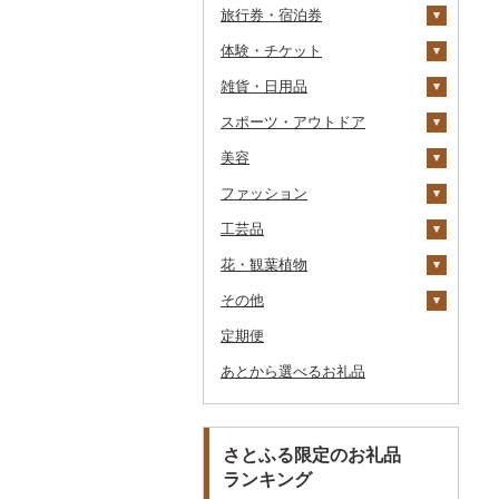
旅行券・宿泊券
パスタ
鍋
塩
季節・空調家電
シュウマイ
カレー
体験・チケット
ひやむぎ
ピザ
醤油
キッチン家電
旅行券
コロッケ
シチュー
肉
雑貨・日用品
そうめん
レトルト
味噌
照明器具
宿泊券
PayPay商品券
その他惣菜
魚
JTBふるさと旅行クー
ポン（Eメール発行）
スポーツ・アウトドア
その他麺
スープ
酢
パソコン・周辺機器
食事券
家具・インテリア
その他鍋
JTBふるさと旅行券
美容
豆腐・納豆
だし
TV・オーディオ・カメラ
温泉・サウナ・スパ利用
寝具
ゴルフ
タンス
（紙券）
券
ファッション
漬物
食用油
美容・健康家電
タオル
釣り
スキンケア
豆腐
机・テーブル
布団
ゴルフボール
その他旅行券
水族館
工芸品
缶詰・瓶詰
はちみつ
カー用品
文房具・印鑑
サイクリング
シャンプー・リンス
鞄・バッグ
納豆
梅干
えごま油
椅子・チェア・ソファ
枕
泉州タオル
ゴルフクラブ
化粧水・乳液・美容液
動物園
花・観葉植物
乾物
ドレッシング
時計
食器
アウトドア・キャンプ
石鹸・ボディーソープ
洋服
織物
キムチ
肉
オリーブオイル
その他家具・インテリ
毛布
その他タオル
ボールペン
ゴルフウェア
洗顔
トートバッグ・ショル
釣り
ア
ダーバッグ
その他
燻製（スモーク）
その他調味料
その他家電
キッチン用品
その他スポーツ
入浴剤
和服
陶器・漆器
観葉植物・苗木
その他漬物
魚
ごま油
タオルケット
ノート・ファイル
グラス・カップ
その他ゴルフ
その他スキンケア
女性・レディース
本場奄美大島紬
ダイビング
キャリーバッグ・スー
定期便
おせち
日用品
アロマ
靴・履物
その他装飾品・工芸品
花
地域サービス
果物
その他食用油
みりん
その他寝具
印鑑
タンブラー
包丁
ウェア・ユニフォーム
男性・メンズ
その他織物
信楽焼
ツケース
スキーチケット・リフト
あとから選べるお礼品
その他加工品
楽器・器材
プロテイン
アクセサリー
盆栽・その他
その他
ジャム
ケチャップ
その他文房具
箸
フライパン
洗剤
その他スポーツ
子供・ベビー
靴・シューズ
唐津焼
数珠
胡蝶蘭
券
その他鞄・バッグ
本・CD・DVD
その他美容
その他服飾小物
その他缶詰・瓶詰
こしょう
スプーン・フォーク・
鍋
トイレットペーパー
その他洋服
スリッパ・下駄・草履
ペンダント・ネックレ
備前焼
工芸品
造花・プリザーブドフ
ゴルフプレー券
ナイフ
ス
ラワー
おもちゃ・ぬいぐるみ
その他調味料
まな板
ティッシュ
その他靴・履物
財布
美濃焼
播州そろばん
花火大会チケット
GDOふるさとゴルフ
さとふる限定のお礼品
皿・椀
ピアス・イヤリング
その他花
プレークーポン
ランキング
ご当地キャラクター
土鍋
その他日用品
ショール・ストール
村上木彫堆朱
美濃和紙
カタログギフト
弁当箱
真珠・パール