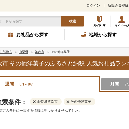
ログイン
新規会員登録
検索
お礼品から探す
地域から探す
中部地方
山梨県
笛吹市
その他洋菓子
笛吹市,その他洋菓子のふるさと納税 人気お礼品ラ
週間
月間
8/1～8/7
7/
検索条件：
山梨県笛吹市
その他洋菓子
指定の条件に一致する情報は見つかりませんでした。