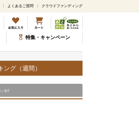
よくあるご質問
クラウドファンディング
メ
イ
ン
コ
ン
特集・キャンペーン
テ
ン
ツ
に
ス
ンキング（週間）
キ
ッ
プ
8～8/7