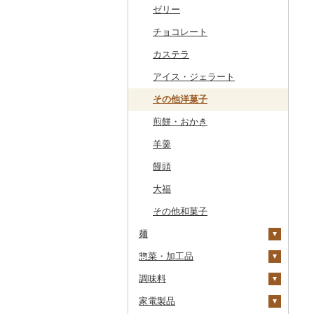
干物
すいか
きのこ
ウイスキー
その他飲料・ジュース
ゼリー
常陸牛
その他鶏肉
しじみ
イワシ
タコ
海苔
あきたこまち
みかん
自然薯
その他日本酒
黒糖焼酎
白ワイン
ドリップ
静岡茶
みかんジュース（オレ
飲料
ンジジュース）
その他魚介・加工品
キウイ
その他野菜
リキュール・洋酒
チョコレート
上州牛
サザエ
カツオ
わかめ
ししゃも
ひとめぼれ
レモン
レンコン
しいたけ
その他焼酎
赤ワイン
足柄茶
茶葉・ティーバッグ
野菜ジュース
その他果汁飲料
柿（カキ）
甘酒
カステラ
飛騨牛
はまぐり
金目鯛
ひじき
その他干物
しらす・ちりめん
ミルキークィーン
不知火・デコポン
にんにく・生姜
松茸
山菜
シャンパン・スパーク
知覧茶
炭酸飲料
リングワイン
ドライフルーツ
ノンアルコール
アイス・ジェラート
近江牛
その他貝
クエ
その他海苔・海藻
かまぼこ・練り製品
ななつぼし
せとか
その他根菜
その他きのこ
かぼちゃ
八女茶
豆乳
その他ワイン
その他果物
その他酒
その他洋菓子
神戸牛・神戸ビーフ
くじら
その他魚介・加工品
その他米
文旦
干し柿
茄子
その他茶
その他飲料・ジュース
煎餅・おかき
但馬牛
サバ
まどんな
干し芋
びわ
レタス
羊羹
土佐あかうし
さんま
ポンカン
その他ドライフルーツ
ブルーベリー
その他野菜
饅頭
佐賀牛
鯛
その他柑橘
パイナップル
大福
長崎和牛
のどぐろ
栗
その他和菓子
あか牛
ふぐ
その他果物
麺
宮崎牛
ブリ
惣菜・加工品
ラーメン
その他牛肉（精肉）
ほっけ
調味料
うどん
惣菜
その他鮮魚
家電製品
そば
カレー・シチュー
砂糖
餃子