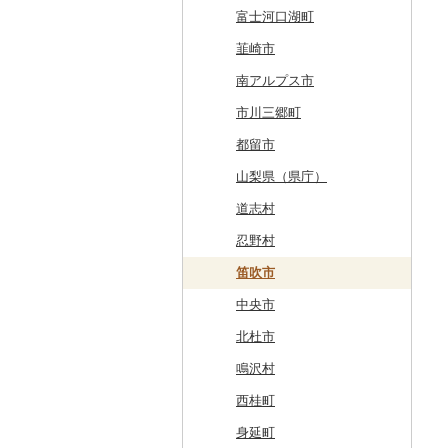
白糠町
鶴田町
滝沢市
名取市
藤里町
小国町
古殿町
常陸太田市
日光市
沼田市
上里町
横芝光町
小金井市
愛川町
新発田市
立山町
野々市市
勝山市
富士河口湖町
釧路町
階上町
住田町
川崎町
湯沢市
南陽市
昭和村
つくばみらい市
小山市
桐生市
川口市
多古町
墨田区
山北町
加茂市
富山県（県庁）
能登町
福井県（県庁）
韮崎市
名寄市
深浦町
葛巻町
村田町
大館市
中山町
下郷町
下妻市
宇都宮市
吉岡町
飯能市
白子町
東久留米市
真鶴町
小千谷市
小矢部市
能美市
越前市
南アルプス市
美唄市
青森市
花巻市
栗原市
由利本荘市
庄内町
西郷村
茨城町
栃木県（県庁）
太田市
長瀞町
栄町
利島村
清川村
田上町
滑川市
津幡町
坂井市
市川三郷町
厚岸町
田子町
岩泉町
富谷市
にかほ市
大石田町
二本松市
神栖市
那珂川町
高山村
羽生市
香取市
瑞穂町
開成町
五泉市
富山市
宝達志水町
あわら市
都留市
南富良野町
新郷村
田野畑村
岩沼市
羽後町
川西町
猪苗代町
常総市
茂木町
みどり市
小鹿野町
習志野市
大島町
藤沢市
三条市
南砺市
金沢市
福井市
山梨県（県庁）
上富良野町
横浜町
盛岡市
七ヶ宿町
秋田県（県庁）
鶴岡市
川俣町
東海村
那須烏山市
千代田町
坂戸市
銚子市
府中市
神奈川県（県庁）
見附市
内灘町
大野市
道志村
和寒町
野辺地町
遠野市
大崎市
秋田市
山形県（県庁）
郡山市
美浦村
矢板市
みなかみ町
鳩山町
君津市
国分寺市
鎌倉市
糸魚川市
かほく市
敦賀市
忍野村
紋別市
佐井村
奥州市
塩竈市
男鹿市
金山町
西会津町
大洗町
さくら市
片品村
埼玉県（県庁）
旭市
東村山市
大和市
胎内市
小松市
おおい町
笛吹市
乙部町
六戸町
雫石町
石巻市
美郷町
東根市
玉川村
河内町
足利市
富岡市
神川町
南房総市
中央区
伊勢原市
上越市
志賀町
永平寺町
中央市
根室市
五所川原市
岩手県（県庁）
多賀城市
東成瀬村
飯豊町
いわき市
ひたちなか市
那須町
館林市
東秩父村
八街市
あきる野市
小田原市
阿賀野市
加賀市
北杜市
三笠市
平川市
一関市
宮城県（県庁）
五城目町
鮭川村
南会津町
龍ケ崎市
鹿沼市
伊勢崎市
横瀬町
東金市
中野区
湯河原町
津南町
鳴沢村
東川町
蓬田村
久慈市
亘理町
北秋田市
大蔵村
田村市
守谷市
下野市
東吾妻町
三芳町
九十九里町
荒川区
秦野市
新潟県（県庁）
西桂町
厚真町
中泊町
西和賀町
蔵王町
八峰町
山辺町
磐梯町
常陸大宮市
益子町
前橋市
幸手市
いすみ市
北区
綾瀬市
柏崎市
身延町