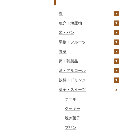
肉
魚介・海産物
牛肉（精肉）
米・パン
牛肉（加工品）
カニ
ステーキ
果物・フルーツ
豚肉（精肉）
エビ
米
すき焼き
ハンバーグ
ズワイガニ
野菜
豚肉（加工品）
いくら
雑穀
ぶどう・マスカット
しゃぶしゃぶ
もつ鍋
ステーキ
タラバガニ
甘エビ
精米
卵・乳製品
鶏肉
うに
餅
いちご
いも
焼肉
ローストビーフ
すき焼き
ハンバーグ
毛ガニ
ボタンエビ
無洗米
巨峰
酒・アルコール
鹿肉
明太子・たらこ
その他穀物加工品
りんご
トマト
卵
牛タン
ビーフジャーキー
しゃぶしゃぶ
もつ鍋
鶏肉（精肉）
かにしゃぶ
伊勢海老
玄米
ナガノパープル
じゃがいも
飲料・ドリンク
馬肉
その他魚卵
パン
もも
玉ねぎ
チーズ
ビール・発泡酒
和牛
その他牛肉（加工品）
焼肉
ハム
ハム・ソーセージ
その他カニ
その他エビ
明太子
金芽米
ピオーネ
さつまいも
フルーツトマト
菓子・スイーツ
羊肉・ラム肉（ジンギス
貝
メロン
ねぎ
ヨーグルト
日本酒
水・ミネラルウォーター
黒毛和牛
アグー豚
ソーセージ・ウインナ
唐揚げ
たらこ
数の子
ゆめぴりか
デラウェア
その他いも
ミニトマト
ビール
カン）
ー
うなぎ
さくらんぼ
とうもろこし
牛乳
焼酎
コーヒー・コーヒー豆
ケーキ
白老牛
その他豚肉（精肉）
中津からあげ
からすみ
帆立（ホタテ）
つや姫
シャインマスカット
その他トマト
発泡酒
純米大吟醸
鴨肉
ベーコン・サラミ
鮮魚
梨
根菜
バター
梅酒
茶
クッキー
仙台牛
水炊き
キャビア
鮑（アワビ）
コシヒカリ
その他ぶどう・マスカ
地ビール・クラフトビ
純米吟醸
芋焼酎
飲料
猪肉
その他豚肉（加工品）
ット
ール
イカ・タコ
マンゴー
アスパラガス
その他乳製品
泡盛
果汁飲料
焼き菓子
米沢牛
地鶏
その他魚卵
牡蠣（カキ）
鮭・サーモン
はえぬき
和梨
人参
大吟醸
麦焼酎
コーヒー豆
飲料
その他肉・加工品
海苔・海藻
みかん・柑橘
豆
ワイン
紅茶
プリン
山形牛
赤鶏さつま
あさり
マグロ
イカ
さがびより
洋梨・ラフランス
大根
吟醸
米焼酎
粉
茶葉・ティーバッグ
りんごジュース