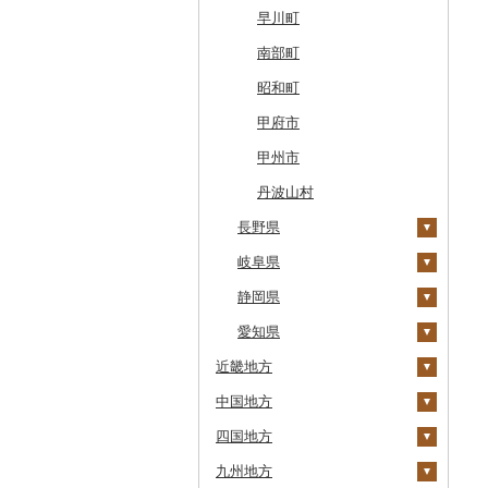
奥尻町
外ヶ浜町
北上市
女川町
鹿角市
戸沢村
三春町
笠間市
芳賀町
藤岡市
日高市
東庄町
多摩市
横須賀市
村上市
早川町
網走市
つがる市
平泉町
気仙沼市
大仙市
舟形町
本宮市
行方市
野木町
邑楽町
蓮田市
館山市
稲城市
三浦市
妙高市
南部町
浦河町
弘前市
洋野町
美里町
八郎潟町
最上町
柳津町
結城市
板倉町
川越市
大網白里市
世田谷区
大磯町
聖籠町
昭和町
広尾町
鰺ヶ沢町
大船渡市
松島町
真室川町
鮫川村
城里町
嬬恋村
宮代町
一宮町
日の出町
箱根町
刈羽村
甲府市
中札内村
むつ市
山田町
大和町
寒河江市
福島市
水戸市
草津町
吉見町
佐倉市
板橋区
横浜市
湯沢町
甲州市
滝川市
田舎館村
大槌町
大郷町
西川町
新地町
鉾田市
高崎市
東松山市
木更津市
渋谷区
茅ヶ崎市
新潟市
丹波山村
比布町
長野県
青森県（県庁）
南三陸町
高畠町
葛尾村
桜川市
群馬県（県庁）
入間市
茂原市
千代田区
川崎市
鶴居村
岐阜県
三沢市
仙台市
山形市
三島町
石岡市
大泉町
志木市
野田市
新宿区
厚木市
高森町
釧路市
静岡県
西目屋村
大河原町
三川町
桑折町
茨城県（県庁）
長野原町
北本市
山武市
江東区
海老名市
御代田町
養老町
苫前町
愛知県
角田市
大江町
矢吹町
坂東市
中之条町
桶川市
鴨川市
青梅市
相模原市
飯田市
八百津町
下田市
近畿地方
当別町
涌谷町
米沢市
国見町
小美玉市
加須市
印西市
国立市
座間市
青木村
池田町
静岡市
清須市
中国地方
占冠村
三重県
東松島市
檜枝岐村
日立市
三郷市
神崎町
品川区
二宮町
南箕輪村
関市
吉田町
田原市
四国地方
上士幌町
滋賀県
鳥取県
喜多方市
大子町
八潮市
船橋市
福生市
長野県（県庁）
瑞穂市
函南町
安城市
鈴鹿市
九州地方
平取町
京都府
島根県
徳島県
南相馬市
鹿嶋市
越生町
千葉市
小平市
上松町
飛騨市
藤枝市
北名古屋市
伊賀市
長浜市
鳥取県（県庁）