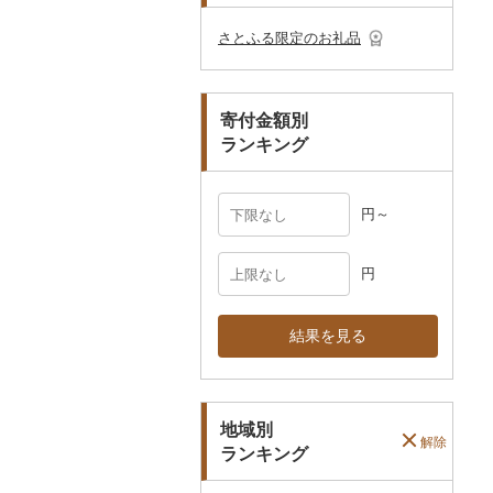
その他のゴルフプレー
ベビー用品
その他キッチン用品
ネクタイ・ベルト
その他陶器・漆器
民芸品
その他体験・チケット
券
その他食器
その他アクセサリー
さとふる限定のお礼品
ペット用品
マフラー・手袋
防災グッズ
その他服飾小物
寄付金額別
その他雑貨
ランキング
円～
円
結果を見る
地域別
解除
ランキング