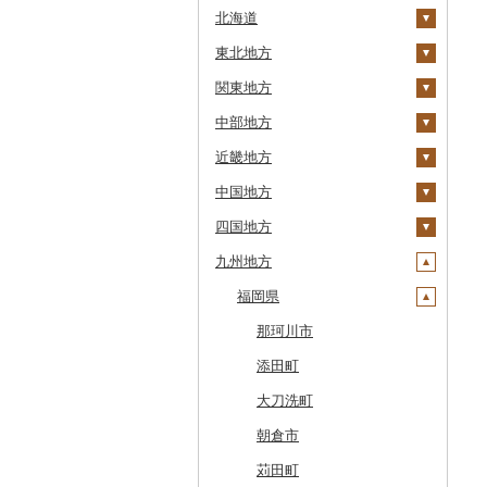
北海道
東北地方
安平町
関東地方
八雲町
青森県
中部地方
鹿部町
岩手県
茨城県
十和田市
近畿地方
江差町
宮城県
栃木県
新潟県
大鰐町
宮古市
土浦市
中国地方
白老町
秋田県
群馬県
富山県
三重県
南部町
軽米町
柴田町
取手市
那須塩原市
十日町市
四国地方
せたな町
山形県
埼玉県
石川県
滋賀県
鳥取県
五戸町
岩手町
色麻町
大潟村
つくば市
市貝町
榛東村
弥彦村
射水市
鈴鹿市
九州地方
旭川市
福島県
千葉県
福井県
京都府
島根県
徳島県
藤崎町
矢巾町
丸森町
横手市
村山市
稲敷市
塩谷町
下仁田町
春日部市
阿賀町
氷見市
羽咋市
伊賀市
長浜市
鳥取県（県庁）
森町
東京都
山梨県
大阪府
岡山県
香川県
福岡県
六ヶ所村
釜石市
大衡村
能代市
尾花沢市
天栄村
潮来市
上三川町
玉村町
蕨市
勝浦市
出雲崎町
朝日町
七尾市
美浜町
木曽岬町
高島市
宮津市
米子市
雲南市
阿波市
稚内市
神奈川県
長野県
兵庫県
広島県
愛媛県
東北町
野田村
加美町
小坂町
上山市
広野町
五霞町
佐野市
安中市
戸田市
袖ケ浦市
八王子市
魚沼市
高岡市
白山市
小浜市
富士吉田市
多気町
草津市
伊根町
茨木市
大山町
海士町
津山市
牟岐町
高松市
那珂川市
標津町
岐阜県
奈良県
山口県
高知県
三戸町
普代村
利府町
仙北市
河北町
鏡石町
北茨城市
真岡市
川場村
毛呂山町
我孫子市
日野市
南足柄市
佐渡市
魚津市
穴水町
越前町
甲斐市
高森町
松阪市
近江八幡市
与謝野町
豊能町
上郡町
琴浦町
津和野町
西粟倉村
安芸太田町
那賀町
直島町
今治市
添田町
清里町
静岡県
和歌山県
東通村
一戸町
白石市
井川町
酒田市
須賀川市
境町
高根沢町
昭和村
久喜市
長柄町
昭島市
松田町
燕市
砺波市
輪島市
若狭町
山梨市
御代田町
養老町
桑名市
竜王町
福知山市
枚方市
神河町
曽爾村
日野町
飯南町
久米南町
世羅町
柳井市
三好市
さぬき市
鬼北町
香美市
大刀洗町
北斗市
愛知県
黒石市
陸前高田市
登米市
潟上市
新庄市
小野町
かすみがうら市
大田原市
甘楽町
ふじみ野市
芝山町
武蔵村山市
大井町
南魚沼市
入善町
中能登町
鯖江市
富士川町
飯田市
八百津町
下田市
志摩市
甲賀市
亀岡市
河内長野市
小野市
河合町
湯浅町
鳥取市
安来市
真庭市
大竹市
平生町
鳴門市
多度津町
西予市
馬路村
朝倉市
留萌市
おいらせ町
紫波町
山元町
三種町
長井市
棚倉町
牛久市
栃木市
明和町
川島町
八千代市
葛飾区
中井町
関川村
黒部市
石川県（県庁）
高浜町
大月市
青木村
池田町
静岡市
清須市
明和町
湖南市
城陽市
泉佐野市
太子町
宇陀市
有田市
北栄町
知夫村
新見市
廿日市市
山口県（県庁）
藍住町
三豊市
八幡浜市
芸西村
苅田町