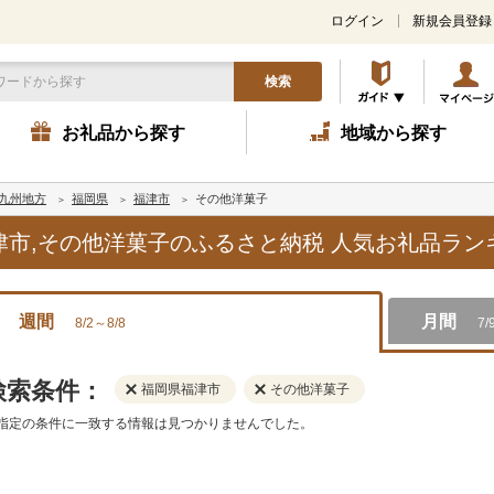
ログイン
新規会員登録
検索
お礼品から探す
地域から探す
九州地方
福岡県
福津市
その他洋菓子
福津市,その他洋菓子のふるさと納税 人気お礼品ラ
週間
月間
8/2～8/8
7/
検索条件：
福岡県福津市
その他洋菓子
指定の条件に一致する情報は見つかりませんでした。