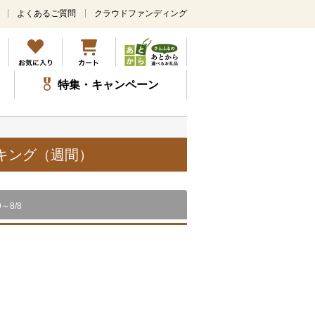
よくあるご質問
クラウドファンディング
メ
イ
ン
コ
ン
特集・キャンペーン
テ
ン
ツ
に
ス
ンキング（週間）
キ
ッ
プ
9～8/8