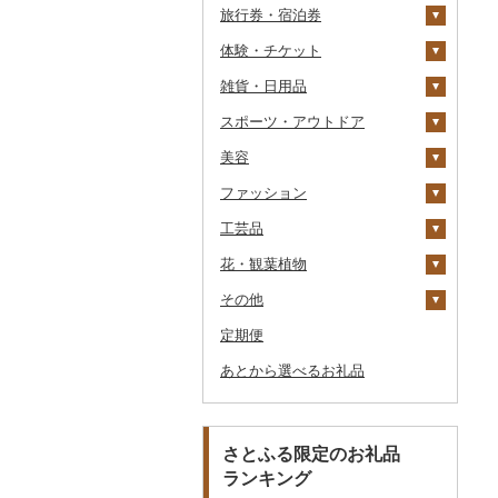
旅行券・宿泊券
パスタ
鍋
塩
季節・空調家電
シュウマイ
カレー
体験・チケット
ひやむぎ
ピザ
醤油
キッチン家電
旅行券
コロッケ
シチュー
肉
雑貨・日用品
そうめん
レトルト
味噌
照明器具
宿泊券
PayPay商品券
その他惣菜
魚
JTBふるさと旅行クー
ポン（Eメール発行）
スポーツ・アウトドア
その他麺
スープ
酢
パソコン・周辺機器
食事券
家具・インテリア
その他鍋
JTBふるさと旅行券
美容
豆腐・納豆
だし
TV・オーディオ・カメラ
温泉・サウナ・スパ利用
寝具
ゴルフ
タンス
（紙券）
券
ファッション
漬物
食用油
美容・健康家電
タオル
釣り
スキンケア
豆腐
机・テーブル
布団
ゴルフボール
その他旅行券
水族館
工芸品
缶詰・瓶詰
はちみつ
カー用品
文房具・印鑑
サイクリング
シャンプー・リンス
鞄・バッグ
納豆
梅干
えごま油
椅子・チェア・ソファ
枕
泉州タオル
ゴルフクラブ
化粧水・乳液・美容液
動物園
花・観葉植物
乾物
ドレッシング
時計
食器
アウトドア・キャンプ
石鹸・ボディーソープ
洋服
織物
キムチ
肉
オリーブオイル
その他家具・インテリ
毛布
その他タオル
ボールペン
ゴルフウェア
洗顔
トートバッグ・ショル
釣り
ア
ダーバッグ
その他
燻製（スモーク）
その他調味料
その他家電
キッチン用品
その他スポーツ
入浴剤
和服
陶器・漆器
観葉植物・苗木
その他漬物
魚
ごま油
タオルケット
ノート・ファイル
グラス・カップ
その他ゴルフ
その他スキンケア
女性・レディース
本場奄美大島紬
ダイビング
キャリーバッグ・スー
定期便
おせち
日用品
アロマ
靴・履物
その他装飾品・工芸品
花
地域サービス
果物
その他食用油
みりん
その他寝具
印鑑
タンブラー
包丁
ウェア・ユニフォーム
男性・メンズ
その他織物
信楽焼
ツケース
スキーチケット・リフト
あとから選べるお礼品
その他加工品
楽器・器材
プロテイン
アクセサリー
盆栽・その他
その他
ジャム
ケチャップ
その他文房具
箸
フライパン
洗剤
その他スポーツ
子供・ベビー
靴・シューズ
唐津焼
数珠
胡蝶蘭
券
その他鞄・バッグ
本・CD・DVD
その他美容
その他服飾小物
その他缶詰・瓶詰
こしょう
スプーン・フォーク・
鍋
トイレットペーパー
その他洋服
スリッパ・下駄・草履
ペンダント・ネックレ
備前焼
工芸品
造花・プリザーブドフ
ゴルフプレー券
ナイフ
ス
ラワー
おもちゃ・ぬいぐるみ
その他調味料
まな板
ティッシュ
その他靴・履物
財布
美濃焼
播州そろばん
花火大会チケット
GDOふるさとゴルフ
さとふる限定のお礼品
皿・椀
ピアス・イヤリング
その他花
プレークーポン
ランキング
ご当地キャラクター
土鍋
その他日用品
ショール・ストール
村上木彫堆朱
美濃和紙
カタログギフト
弁当箱
真珠・パール