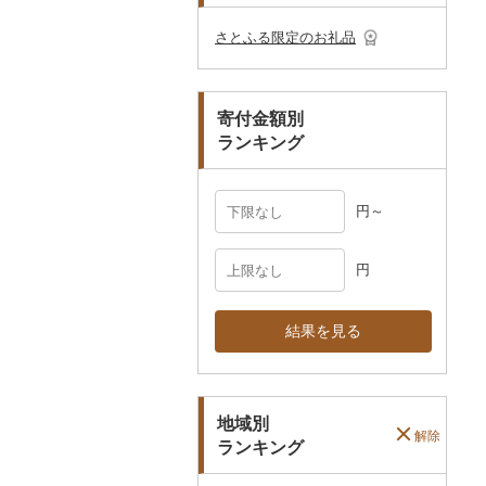
その他のゴルフプレー
ベビー用品
その他キッチン用品
ネクタイ・ベルト
その他陶器・漆器
民芸品
その他体験・チケット
券
その他食器
その他アクセサリー
さとふる限定のお礼品
ペット用品
マフラー・手袋
防災グッズ
その他服飾小物
寄付金額別
その他雑貨
ランキング
円～
円
結果を見る
地域別
解除
ランキング