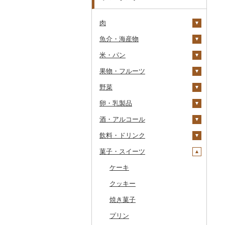
肉
魚介・海産物
牛肉（精肉）
米・パン
牛肉（加工品）
カニ
ステーキ
果物・フルーツ
豚肉（精肉）
エビ
米
すき焼き
ハンバーグ
ズワイガニ
野菜
豚肉（加工品）
いくら
雑穀
ぶどう・マスカット
しゃぶしゃぶ
もつ鍋
ステーキ
タラバガニ
甘エビ
精米
卵・乳製品
鶏肉
うに
餅
いちご
いも
焼肉
ローストビーフ
すき焼き
ハンバーグ
毛ガニ
ボタンエビ
無洗米
巨峰
酒・アルコール
鹿肉
明太子・たらこ
その他穀物加工品
りんご
トマト
卵
牛タン
ビーフジャーキー
しゃぶしゃぶ
もつ鍋
鶏肉（精肉）
かにしゃぶ
伊勢海老
玄米
ナガノパープル
じゃがいも
飲料・ドリンク
馬肉
その他魚卵
パン
もも
玉ねぎ
チーズ
ビール・発泡酒
和牛
その他牛肉（加工品）
焼肉
ハム
ハム・ソーセージ
その他カニ
その他エビ
明太子
金芽米
ピオーネ
さつまいも
フルーツトマト
菓子・スイーツ
羊肉・ラム肉（ジンギス
貝
メロン
ねぎ
ヨーグルト
日本酒
水・ミネラルウォーター
黒毛和牛
アグー豚
ソーセージ・ウインナ
唐揚げ
たらこ
数の子
ゆめぴりか
デラウェア
その他いも
ミニトマト
ビール
カン）
ー
うなぎ
さくらんぼ
とうもろこし
牛乳
焼酎
コーヒー・コーヒー豆
ケーキ
白老牛
その他豚肉（精肉）
中津からあげ
からすみ
帆立（ホタテ）
つや姫
シャインマスカット
その他トマト
発泡酒
純米大吟醸
鴨肉
ベーコン・サラミ
鮮魚
梨
根菜
バター
梅酒
茶
クッキー
仙台牛
水炊き
キャビア
鮑（アワビ）
コシヒカリ
その他ぶどう・マスカ
地ビール・クラフトビ
純米吟醸
芋焼酎
飲料
猪肉
その他豚肉（加工品）
ット
ール
イカ・タコ
マンゴー
アスパラガス
その他乳製品
泡盛
果汁飲料
焼き菓子
米沢牛
地鶏
その他魚卵
牡蠣（カキ）
鮭・サーモン
はえぬき
和梨
人参
大吟醸
麦焼酎
コーヒー豆
飲料
その他肉・加工品
海苔・海藻
みかん・柑橘
豆
ワイン
紅茶
プリン
山形牛
赤鶏さつま
あさり
マグロ
イカ
さがびより
洋梨・ラフランス
大根
吟醸
米焼酎
粉
茶葉・ティーバッグ
りんごジュース