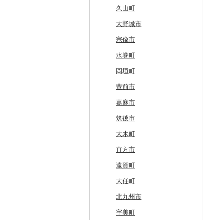
奥尻町
外ヶ浜町
北上市
女川町
鹿角市
戸沢村
三春町
笠間市
芳賀町
藤岡市
日高市
東庄町
多摩市
横須賀市
村上市
早川町
立科町
高山市
熱海市
蒲郡市
名張市
南山城村
松原市
養父市
斑鳩町
紀の川市
新庄村
安芸高田市
佐那河内村
南国市
久山町
網走市
つがる市
平泉町
気仙沼市
大仙市
舟形町
本宮市
行方市
野木町
邑楽町
蓮田市
館山市
稲城市
三浦市
妙高市
南部町
東御市
郡上市
掛川市
東郷町
東員町
京都市
柏原市
南あわじ市
平群町
上富田町
高梁市
北島町
仁淀川町
大野城市
浦河町
弘前市
洋野町
美里町
八郎潟町
最上町
柳津町
結城市
板倉町
川越市
大網白里市
世田谷区
大磯町
聖籠町
昭和町
中野市
白川村
伊豆の国市
犬山市
玉城町
舞鶴市
羽曳野市
洲本市
黒滝村
白浜町
勝央町
吉野川市
大月町
宗像市
広尾町
鰺ヶ沢町
大船渡市
松島町
真室川町
鮫川村
城里町
嬬恋村
宮代町
一宮町
日の出町
箱根町
刈羽村
甲府市
豊丘村
御嵩町
小山町
弥富市
和束町
大阪府（府庁）
猪名川町
御所市
由良町
倉敷市
三原村
水巻町
中札内村
むつ市
山田町
大和町
寒河江市
福島市
水戸市
草津町
吉見町
佐倉市
板橋区
横浜市
湯沢町
甲州市
売木村
海津市
森町
東海市
八幡市
吹田市
尼崎市
上牧町
すさみ町
矢掛町
香南市
岡垣町
滝川市
田舎館村
大槌町
大郷町
西川町
新地町
鉾田市
高崎市
東松山市
木更津市
渋谷区
茅ヶ崎市
新潟市
丹波山村
小諸市
関ケ原町
川根本町
新城市
京田辺市
河南町
加西市
明日香村
日高町
鏡野町
大豊町
豊前市
比布町
青森県（県庁）
南三陸町
高畠町
葛尾村
桜川市
群馬県（県庁）
入間市
茂原市
千代田区
川崎市
木曽町
七宗町
富士市
春日井市
向日市
和泉市
宝塚市
吉野町
有田川町
田野町
嘉麻市
鶴居村
三沢市
仙台市
山形市
三島町
石岡市
大泉町
志木市
野田市
新宿区
厚木市
箕輪町
笠松町
御前崎市
瀬戸市
高槻市
淡路市
奈良市
印南町
高知市
筑後市
釧路市
西目屋村
大河原町
三川町
桑折町
茨城県（県庁）
長野原町
北本市
山武市
江東区
海老名市
駒ヶ根市
東白川村
東伊豆町
大府市
豊中市
丹波篠山市
大和郡山市
和歌山県（県庁）
東洋町
大木町
苫前町
角田市
大江町
矢吹町
坂東市
中之条町
桶川市
鴨川市
青梅市
相模原市
王滝村
土岐市
西伊豆町
半田市
箕面市
香美町
野迫川村
みなべ町
越知町
直方市
当別町
涌谷町
米沢市
国見町
小美玉市
加須市
印西市
国立市
座間市
千曲市
岐阜県（県庁）
清水町
あま市
太子町
芦屋市
葛城市
かつらぎ町
安芸市
遠賀町
占冠村
東松島市
檜枝岐村
日立市
三郷市
神崎町
品川区
二宮町
辰野町
下呂市
南伊豆町
岩倉市
岬町
神戸市
三宅町
田辺市
本山町
大任町
上士幌町
喜多方市
大子町
八潮市
船橋市
福生市
茅野市
多治見市
松崎町
小牧市
千早赤阪村
川西市
生駒市
北山村
土佐清水市
北九州市
平取町
南相馬市
鹿嶋市
越生町
千葉市
小平市
喬木村
垂井町
湖西市
愛西市
東大阪市
三田市
東吉野村
串本町
北川村
宇美町