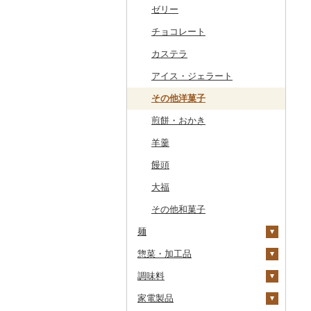
干物
すいか
きのこ
ウイスキー
その他飲料・ジュース
ゼリー
常陸牛
その他鶏肉
しじみ
イワシ
タコ
海苔
あきたこまち
みかん
自然薯
その他日本酒
黒糖焼酎
白ワイン
ドリップ
静岡茶
みかんジュース（オレ
飲料
ンジジュース）
その他魚介・加工品
キウイ
その他野菜
リキュール・洋酒
チョコレート
上州牛
サザエ
カツオ
わかめ
ししゃも
ひとめぼれ
レモン
レンコン
しいたけ
その他焼酎
赤ワイン
足柄茶
茶葉・ティーバッグ
野菜ジュース
その他果汁飲料
柿（カキ）
甘酒
カステラ
飛騨牛
はまぐり
金目鯛
ひじき
その他干物
しらす・ちりめん
ミルキークィーン
不知火・デコポン
にんにく・生姜
松茸
山菜
シャンパン・スパーク
知覧茶
炭酸飲料
リングワイン
ドライフルーツ
ノンアルコール
アイス・ジェラート
近江牛
その他貝
クエ
その他海苔・海藻
かまぼこ・練り製品
ななつぼし
せとか
その他根菜
その他きのこ
かぼちゃ
八女茶
豆乳
その他ワイン
その他果物
その他酒
その他洋菓子
神戸牛・神戸ビーフ
くじら
その他魚介・加工品
その他米
文旦
干し柿
茄子
その他茶
その他飲料・ジュース
煎餅・おかき
但馬牛
サバ
まどんな
干し芋
びわ
レタス
羊羹
土佐あかうし
さんま
ポンカン
その他ドライフルーツ
ブルーベリー
その他野菜
饅頭
佐賀牛
鯛
その他柑橘
パイナップル
大福
長崎和牛
のどぐろ
栗
その他和菓子
あか牛
ふぐ
その他果物
麺
宮崎牛
ブリ
惣菜・加工品
ラーメン
その他牛肉（精肉）
ほっけ
調味料
うどん
惣菜
その他鮮魚
家電製品
そば
カレー・シチュー
砂糖
餃子