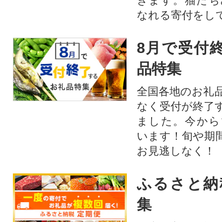
きます。猫たち
なれる寄付をし
8月で受付
品特集
全国各地のお礼
なく受付が終了
ました。今から
います！旬や期
お見逃しなく！
ふるさと納
集