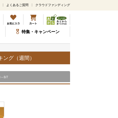
よくあるご質問
クラウドファンディング
メ
イ
ン
コ
ン
特集・キャンペーン
テ
ン
ツ
に
ス
ンキング（週間）
キ
ッ
プ
8～8/7