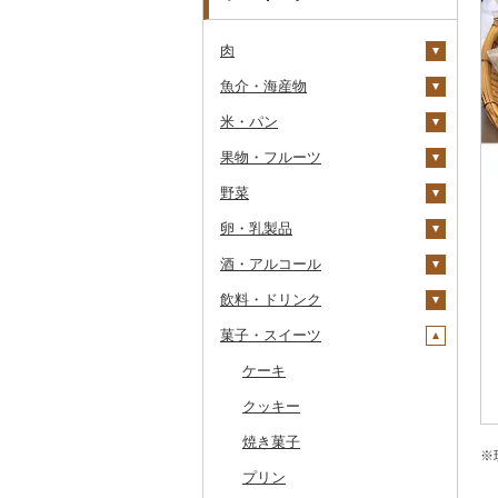
肉
魚介・海産物
牛肉（精肉）
米・パン
牛肉（加工品）
カニ
ステーキ
果物・フルーツ
豚肉（精肉）
エビ
米
すき焼き
ハンバーグ
ズワイガニ
野菜
豚肉（加工品）
いくら
雑穀
ぶどう・マスカット
しゃぶしゃぶ
もつ鍋
ステーキ
タラバガニ
甘エビ
精米
卵・乳製品
鶏肉
うに
餅
いちご
いも
焼肉
ローストビーフ
すき焼き
ハンバーグ
毛ガニ
ボタンエビ
無洗米
巨峰
酒・アルコール
鹿肉
明太子・たらこ
その他穀物加工品
りんご
トマト
卵
牛タン
ビーフジャーキー
しゃぶしゃぶ
もつ鍋
鶏肉（精肉）
かにしゃぶ
伊勢海老
玄米
ナガノパープル
じゃがいも
飲料・ドリンク
馬肉
その他魚卵
パン
もも
玉ねぎ
チーズ
ビール・発泡酒
和牛
その他牛肉（加工品）
焼肉
ハム
ハム・ソーセージ
その他カニ
その他エビ
明太子
金芽米
ピオーネ
さつまいも
フルーツトマト
菓子・スイーツ
羊肉・ラム肉（ジンギス
貝
メロン
ねぎ
ヨーグルト
日本酒
水・ミネラルウォーター
黒毛和牛
アグー豚
ソーセージ・ウインナ
唐揚げ
たらこ
数の子
ゆめぴりか
デラウェア
その他いも
ミニトマト
ビール
カン）
ー
うなぎ
さくらんぼ
とうもろこし
牛乳
焼酎
コーヒー・コーヒー豆
ケーキ
白老牛
その他豚肉（精肉）
中津からあげ
からすみ
帆立（ホタテ）
つや姫
シャインマスカット
その他トマト
発泡酒
純米大吟醸
鴨肉
ベーコン・サラミ
鮮魚
梨
根菜
バター
梅酒
茶
クッキー
仙台牛
水炊き
キャビア
鮑（アワビ）
コシヒカリ
その他ぶどう・マスカ
地ビール・クラフトビ
純米吟醸
芋焼酎
飲料
猪肉
その他豚肉（加工品）
ット
ール
イカ・タコ
マンゴー
アスパラガス
その他乳製品
泡盛
果汁飲料
焼き菓子
米沢牛
地鶏
その他魚卵
牡蠣（カキ）
鮭・サーモン
はえぬき
和梨
人参
大吟醸
麦焼酎
コーヒー豆
飲料
※
その他肉・加工品
海苔・海藻
みかん・柑橘
豆
ワイン
紅茶
プリン
山形牛
赤鶏さつま
あさり
マグロ
イカ
さがびより
洋梨・ラフランス
大根
吟醸
米焼酎
粉
茶葉・ティーバッグ
りんごジュース