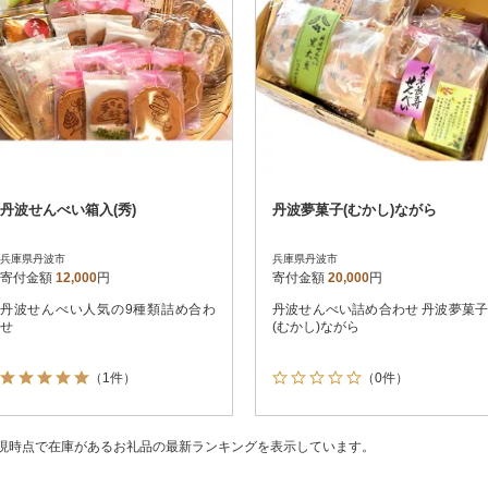
丹波せんべい箱入(秀)
丹波夢菓子(むかし)ながら
兵庫県丹波市
兵庫県丹波市
寄付金額
12,000
円
寄付金額
20,000
円
丹波せんべい人気の9種類詰め合わ
丹波せんべい詰め合わせ 丹波夢菓子
せ
(むかし)ながら
（1件）
（0件）
現時点で在庫があるお礼品の最新ランキングを表示しています。