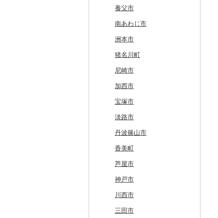
奥尻町
外ヶ浜町
北上市
女川町
鹿角市
戸沢村
三春町
笠間市
芳賀町
藤岡市
日高市
東庄町
多摩市
横須賀市
村上市
早川町
立科町
高山市
熱海市
蒲郡市
名張市
南山城村
松原市
養父市
網走市
つがる市
平泉町
気仙沼市
大仙市
舟形町
本宮市
行方市
野木町
邑楽町
蓮田市
館山市
稲城市
三浦市
妙高市
南部町
東御市
郡上市
掛川市
東郷町
東員町
京都市
柏原市
南あわじ市
浦河町
弘前市
洋野町
美里町
八郎潟町
最上町
柳津町
結城市
板倉町
川越市
大網白里市
世田谷区
大磯町
聖籠町
昭和町
中野市
白川村
伊豆の国市
犬山市
玉城町
舞鶴市
羽曳野市
洲本市
広尾町
鰺ヶ沢町
大船渡市
松島町
真室川町
鮫川村
城里町
嬬恋村
宮代町
一宮町
日の出町
箱根町
刈羽村
甲府市
豊丘村
御嵩町
小山町
弥富市
和束町
大阪府（府庁）
猪名川町
中札内村
むつ市
山田町
大和町
寒河江市
福島市
水戸市
草津町
吉見町
佐倉市
板橋区
横浜市
湯沢町
甲州市
売木村
海津市
森町
東海市
八幡市
吹田市
尼崎市
滝川市
田舎館村
大槌町
大郷町
西川町
新地町
鉾田市
高崎市
東松山市
木更津市
渋谷区
茅ヶ崎市
新潟市
丹波山村
小諸市
関ケ原町
川根本町
新城市
京田辺市
河南町
加西市
比布町
青森県（県庁）
南三陸町
高畠町
葛尾村
桜川市
群馬県（県庁）
入間市
茂原市
千代田区
川崎市
木曽町
七宗町
富士市
春日井市
向日市
和泉市
宝塚市
鶴居村
三沢市
仙台市
山形市
三島町
石岡市
大泉町
志木市
野田市
新宿区
厚木市
箕輪町
笠松町
御前崎市
瀬戸市
高槻市
淡路市
釧路市
西目屋村
大河原町
三川町
桑折町
茨城県（県庁）
長野原町
北本市
山武市
江東区
海老名市
駒ヶ根市
東白川村
東伊豆町
大府市
豊中市
丹波篠山市
苫前町
角田市
大江町
矢吹町
坂東市
中之条町
桶川市
鴨川市
青梅市
相模原市
王滝村
土岐市
西伊豆町
半田市
箕面市
香美町
当別町
涌谷町
米沢市
国見町
小美玉市
加須市
印西市
国立市
座間市
千曲市
岐阜県（県庁）
清水町
あま市
太子町
芦屋市
占冠村
東松島市
檜枝岐村
日立市
三郷市
神崎町
品川区
二宮町
辰野町
下呂市
南伊豆町
岩倉市
岬町
神戸市
上士幌町
喜多方市
大子町
八潮市
船橋市
福生市
茅野市
多治見市
松崎町
小牧市
千早赤阪村
川西市
平取町
南相馬市
鹿嶋市
越生町
千葉市
小平市
喬木村
垂井町
湖西市
愛西市
東大阪市
三田市