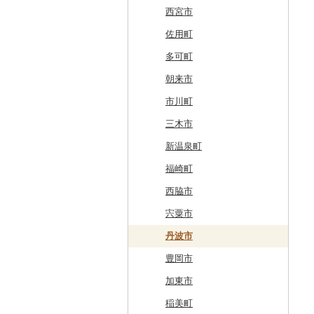
白糠町
鶴田町
滝沢市
名取市
藤里町
小国町
古殿町
常陸太田市
日光市
沼田市
上里町
横芝光町
小金井市
愛川町
新発田市
立山町
野々市市
勝山市
富士河口湖町
南箕輪村
関市
吉田町
田原市
鳥羽市
大津市
久御山町
交野市
西宮市
釧路町
階上町
住田町
川崎町
湯沢市
南陽市
昭和村
つくばみらい市
小山市
桐生市
川口市
多古町
墨田区
山北町
加茂市
富山県（県庁）
能登町
福井県（県庁）
韮崎市
長野県（県庁）
瑞穂市
函南町
安城市
いなべ市
彦根市
京丹後市
藤井寺市
佐用町
名寄市
深浦町
葛巻町
村田町
大館市
中山町
下郷町
下妻市
宇都宮市
吉岡町
飯能市
白子町
東久留米市
真鶴町
小千谷市
小矢部市
能美市
越前市
南アルプス市
上松町
飛騨市
藤枝市
北名古屋市
紀北町
栗東市
井手町
能勢町
多可町
美唄市
青森市
花巻市
栗原市
由利本荘市
庄内町
西郷村
茨城町
栃木県（県庁）
太田市
長瀞町
栄町
利島村
清川村
田上町
滑川市
津幡町
坂井市
市川三郷町
高山村
岐南町
御殿場市
東栄町
熊野市
愛荘町
木津川市
阪南市
朝来市
厚岸町
田子町
岩泉町
富谷市
にかほ市
大石田町
二本松市
神栖市
那珂川町
高山村
羽生市
香取市
瑞穂町
開成町
五泉市
富山市
宝達志水町
あわら市
都留市
南木曽町
大野町
浜松市
豊山町
南伊勢町
滋賀県（県庁）
宇治田原町
貝塚市
市川町
南富良野町
新郷村
田野畑村
岩沼市
羽後町
川西町
猪苗代町
常総市
茂木町
みどり市
小鹿野町
習志野市
大島町
藤沢市
三条市
南砺市
金沢市
福井市
山梨県（県庁）
朝日村
山県市
伊東市
南知多町
朝日町
米原市
長岡京市
岸和田市
三木市
上富良野町
横浜町
盛岡市
七ヶ宿町
秋田県（県庁）
鶴岡市
川俣町
東海村
那須烏山市
千代田町
坂戸市
銚子市
府中市
神奈川県（県庁）
見附市
内灘町
大野市
道志村
長野市
羽島市
島田市
江南市
菰野町
豊郷町
綾部市
泉南市
新温泉町
和寒町
野辺地町
遠野市
大崎市
秋田市
山形県（県庁）
郡山市
美浦村
矢板市
みなかみ町
鳩山町
君津市
国分寺市
鎌倉市
糸魚川市
かほく市
敦賀市
忍野村
根羽村
本巣市
沼津市
みよし市
紀宝町
多賀町
笠置町
忠岡町
福崎町
紋別市
佐井村
奥州市
塩竈市
男鹿市
金山町
西会津町
大洗町
さくら市
片品村
埼玉県（県庁）
旭市
東村山市
大和市
胎内市
小松市
おおい町
笛吹市
池田町
川辺町
伊豆市
西尾市
伊勢市
野洲市
南丹市
四條畷市
西脇市
乙部町
六戸町
雫石町
石巻市
美郷町
東根市
玉川村
河内町
足利市
富岡市
神川町
南房総市
中央区
伊勢原市
上越市
志賀町
永平寺町
中央市
須坂市
大垣市
裾野市
武豊町
四日市市
宇治市
寝屋川市
宍粟市
根室市
五所川原市
岩手県（県庁）
多賀城市
東成瀬村
飯豊町
いわき市
ひたちなか市
那須町
館林市
東秩父村
八街市
あきる野市
小田原市
阿賀野市
加賀市
北杜市
川上村
輪之内町
焼津市
幸田町
大台町
京丹波町
泉大津市
丹波市
三笠市
平川市
一関市
宮城県（県庁）
五城目町
鮭川村
南会津町
龍ケ崎市
鹿沼市
伊勢崎市
横瀬町
東金市
中野区
湯河原町
津南町
鳴沢村
信濃町
神戸町
富士宮市
碧南市
尾鷲市
京都府（府庁）
池田市
豊岡市
東川町
蓬田村
久慈市
亘理町
北秋田市
大蔵村
田村市
守谷市
下野市
東吾妻町
三芳町
九十九里町
荒川区
秦野市
新潟県（県庁）
西桂町
南牧村
瑞浪市
河津町
岡崎市
三重県（県庁）
大山崎町
守口市
加東市
厚真町
中泊町
西和賀町
蔵王町
八峰町
山辺町
磐梯町
常陸大宮市
益子町
前橋市
幸手市
いすみ市
北区
綾瀬市
柏崎市
身延町
伊那市
中津川市
袋井市
愛知県（県庁）
津市
精華町
富田林市
稲美町