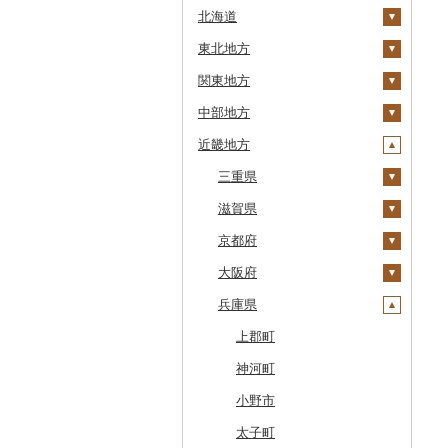
北海道
東北地方
安平町
関東地方
八雲町
青森県
中部地方
鹿部町
岩手県
茨城県
十和田市
近畿地方
江差町
宮城県
栃木県
新潟県
大鰐町
宮古市
土浦市
白老町
秋田県
群馬県
富山県
三重県
南部町
軽米町
柴田町
取手市
那須塩原市
十日町市
せたな町
山形県
埼玉県
石川県
滋賀県
五戸町
岩手町
色麻町
大潟村
つくば市
市貝町
榛東村
弥彦村
射水市
鈴鹿市
旭川市
福島県
千葉県
福井県
京都府
藤崎町
矢巾町
丸森町
横手市
村山市
稲敷市
塩谷町
下仁田町
春日部市
阿賀町
氷見市
羽咋市
伊賀市
長浜市
森町
東京都
山梨県
大阪府
六ヶ所村
釜石市
大衡村
能代市
尾花沢市
天栄村
潮来市
上三川町
玉村町
蕨市
勝浦市
出雲崎町
朝日町
七尾市
美浜町
木曽岬町
高島市
宮津市
稚内市
神奈川県
長野県
兵庫県
東北町
野田村
加美町
小坂町
上山市
広野町
五霞町
佐野市
安中市
戸田市
袖ケ浦市
八王子市
魚沼市
高岡市
白山市
小浜市
富士吉田市
多気町
草津市
伊根町
茨木市
標津町
岐阜県
三戸町
普代村
利府町
仙北市
河北町
鏡石町
北茨城市
真岡市
川場村
毛呂山町
我孫子市
日野市
南足柄市
佐渡市
魚津市
穴水町
越前町
甲斐市
高森町
松阪市
近江八幡市
与謝野町
豊能町
上郡町
清里町
静岡県
東通村
一戸町
白石市
井川町
酒田市
須賀川市
境町
高根沢町
昭和村
久喜市
長柄町
昭島市
松田町
燕市
砺波市
輪島市
若狭町
山梨市
御代田町
養老町
桑名市
竜王町
福知山市
枚方市
神河町
北斗市
愛知県
黒石市
陸前高田市
登米市
潟上市
新庄市
小野町
かすみがうら市
大田原市
甘楽町
ふじみ野市
芝山町
武蔵村山市
大井町
南魚沼市
入善町
中能登町
鯖江市
富士川町
飯田市
八百津町
下田市
志摩市
甲賀市
亀岡市
河内長野市
小野市
留萌市
おいらせ町
紫波町
山元町
三種町
長井市
棚倉町
牛久市
栃木市
明和町
川島町
八千代市
葛飾区
中井町
関川村
黒部市
石川県（県庁）
高浜町
大月市
青木村
池田町
静岡市
清須市
明和町
湖南市
城陽市
泉佐野市
太子町