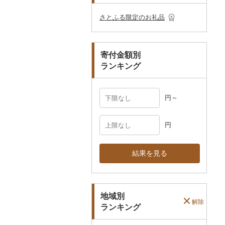
その他のゴルフプレー
ベビー用品
その他キッチン用品
ネクタイ・ベルト
その他陶器・漆器
民芸品
その他体験・チケット
券
その他食器
その他アクセサリー
さとふる限定のお礼品
ペット用品
マフラー・手袋
防災グッズ
その他服飾小物
寄付金額別
その他雑貨
ランキング
円～
円
結果を見る
地域別
解除
ランキング