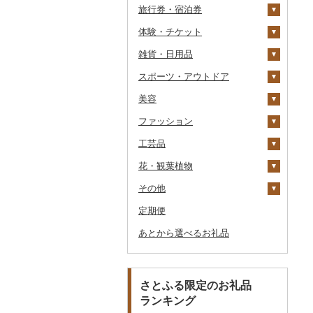
旅行券・宿泊券
パスタ
鍋
塩
季節・空調家電
シュウマイ
カレー
体験・チケット
ひやむぎ
ピザ
醤油
キッチン家電
旅行券
コロッケ
シチュー
肉
雑貨・日用品
そうめん
レトルト
味噌
照明器具
宿泊券
PayPay商品券
その他惣菜
魚
JTBふるさと旅行クー
ポン（Eメール発行）
スポーツ・アウトドア
その他麺
スープ
酢
パソコン・周辺機器
食事券
家具・インテリア
その他鍋
JTBふるさと旅行券
美容
豆腐・納豆
だし
TV・オーディオ・カメラ
温泉・サウナ・スパ利用
寝具
ゴルフ
タンス
（紙券）
券
ファッション
漬物
食用油
美容・健康家電
タオル
釣り
スキンケア
豆腐
机・テーブル
布団
ゴルフボール
その他旅行券
水族館
工芸品
缶詰・瓶詰
はちみつ
カー用品
文房具・印鑑
サイクリング
シャンプー・リンス
鞄・バッグ
納豆
梅干
えごま油
椅子・チェア・ソファ
枕
泉州タオル
ゴルフクラブ
化粧水・乳液・美容液
動物園
花・観葉植物
乾物
ドレッシング
時計
食器
アウトドア・キャンプ
石鹸・ボディーソープ
洋服
織物
キムチ
肉
オリーブオイル
その他家具・インテリ
毛布
その他タオル
ボールペン
ゴルフウェア
洗顔
トートバッグ・ショル
釣り
ア
ダーバッグ
その他
燻製（スモーク）
その他調味料
その他家電
キッチン用品
その他スポーツ
入浴剤
和服
陶器・漆器
観葉植物・苗木
その他漬物
魚
ごま油
タオルケット
ノート・ファイル
グラス・カップ
その他ゴルフ
その他スキンケア
女性・レディース
本場奄美大島紬
ダイビング
キャリーバッグ・スー
定期便
おせち
日用品
アロマ
靴・履物
その他装飾品・工芸品
花
地域サービス
果物
その他食用油
みりん
その他寝具
印鑑
タンブラー
包丁
ウェア・ユニフォーム
男性・メンズ
その他織物
信楽焼
ツケース
スキーチケット・リフト
あとから選べるお礼品
その他加工品
楽器・器材
プロテイン
アクセサリー
盆栽・その他
その他
ジャム
ケチャップ
その他文房具
箸
フライパン
洗剤
その他スポーツ
子供・ベビー
靴・シューズ
唐津焼
数珠
胡蝶蘭
券
その他鞄・バッグ
本・CD・DVD
その他美容
その他服飾小物
その他缶詰・瓶詰
こしょう
スプーン・フォーク・
鍋
トイレットペーパー
その他洋服
スリッパ・下駄・草履
ペンダント・ネックレ
備前焼
工芸品
造花・プリザーブドフ
ゴルフプレー券
ナイフ
ス
ラワー
おもちゃ・ぬいぐるみ
その他調味料
まな板
ティッシュ
その他靴・履物
財布
美濃焼
播州そろばん
花火大会チケット
GDOふるさとゴルフ
さとふる限定のお礼品
皿・椀
ピアス・イヤリング
その他花
プレークーポン
ランキング
ご当地キャラクター
土鍋
その他日用品
ショール・ストール
村上木彫堆朱
美濃和紙
カタログギフト
弁当箱
真珠・パール