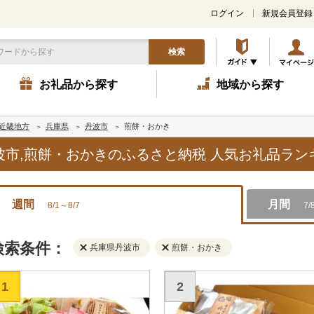
ログイン
新規会員登録
検索
お礼品から探す
地域から探す
近畿地方
兵庫県
丹波市
煎餅・おかき
丹波市,煎餅・おかきのふるさと納税 人気お礼品ラ
週間
月間
8/1～8/7
7/
検索条件：
兵庫県丹波市
煎餅・おかき
1
2