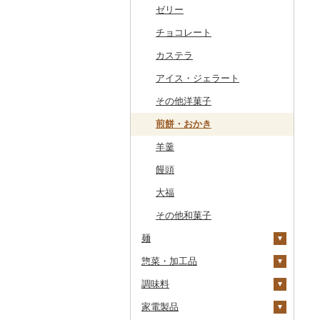
干物
すいか
きのこ
ウイスキー
その他飲料・ジュース
ゼリー
常陸牛
その他鶏肉
しじみ
イワシ
タコ
海苔
あきたこまち
みかん
自然薯
その他日本酒
黒糖焼酎
白ワイン
ドリップ
静岡茶
みかんジュース（オレ
飲料
ンジジュース）
その他魚介・加工品
キウイ
その他野菜
リキュール・洋酒
チョコレート
上州牛
サザエ
カツオ
わかめ
ししゃも
ひとめぼれ
レモン
レンコン
しいたけ
その他焼酎
赤ワイン
足柄茶
茶葉・ティーバッグ
野菜ジュース
その他果汁飲料
柿（カキ）
甘酒
カステラ
飛騨牛
はまぐり
金目鯛
ひじき
その他干物
しらす・ちりめん
ミルキークィーン
不知火・デコポン
にんにく・生姜
松茸
山菜
シャンパン・スパーク
知覧茶
炭酸飲料
リングワイン
ドライフルーツ
ノンアルコール
アイス・ジェラート
近江牛
その他貝
クエ
その他海苔・海藻
かまぼこ・練り製品
ななつぼし
せとか
その他根菜
その他きのこ
かぼちゃ
八女茶
豆乳
その他ワイン
その他果物
その他酒
その他洋菓子
神戸牛・神戸ビーフ
くじら
その他魚介・加工品
その他米
文旦
干し柿
茄子
その他茶
その他飲料・ジュース
煎餅・おかき
但馬牛
サバ
まどんな
干し芋
びわ
レタス
羊羹
土佐あかうし
さんま
ポンカン
その他ドライフルーツ
ブルーベリー
その他野菜
饅頭
佐賀牛
鯛
その他柑橘
パイナップル
大福
長崎和牛
のどぐろ
栗
その他和菓子
あか牛
ふぐ
その他果物
麺
宮崎牛
ブリ
惣菜・加工品
ラーメン
その他牛肉（精肉）
ほっけ
調味料
うどん
惣菜
その他鮮魚
家電製品
そば
カレー・シチュー
砂糖
餃子