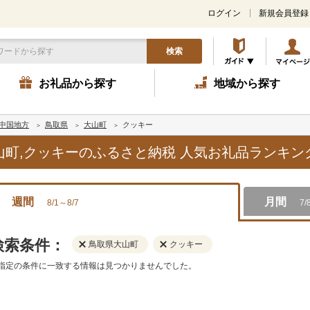
ログイン
新規会員登録
検索
お礼品から探す
地域から探す
中国地方
鳥取県
大山町
クッキー
大山町,クッキーのふるさと納税 人気お礼品ランキン
週間
月間
8/1～8/7
7/
検索条件：
鳥取県大山町
クッキー
指定の条件に一致する情報は見つかりませんでした。