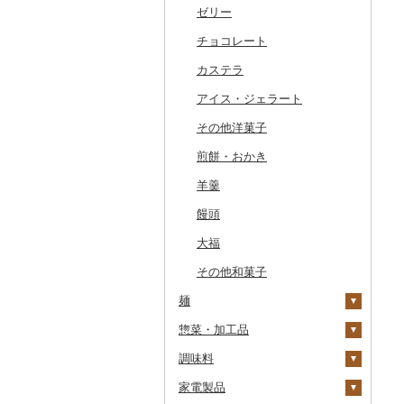
干物
すいか
きのこ
ウイスキー
その他飲料・ジュース
ゼリー
常陸牛
その他鶏肉
しじみ
イワシ
タコ
海苔
あきたこまち
みかん
自然薯
その他日本酒
黒糖焼酎
白ワイン
ドリップ
静岡茶
みかんジュース（オレ
飲料
ンジジュース）
その他魚介・加工品
キウイ
その他野菜
リキュール・洋酒
チョコレート
上州牛
サザエ
カツオ
わかめ
ししゃも
ひとめぼれ
レモン
レンコン
しいたけ
その他焼酎
赤ワイン
足柄茶
茶葉・ティーバッグ
野菜ジュース
その他果汁飲料
柿（カキ）
甘酒
カステラ
飛騨牛
はまぐり
金目鯛
ひじき
その他干物
しらす・ちりめん
ミルキークィーン
不知火・デコポン
にんにく・生姜
松茸
山菜
シャンパン・スパーク
知覧茶
炭酸飲料
リングワイン
ドライフルーツ
ノンアルコール
アイス・ジェラート
近江牛
その他貝
クエ
その他海苔・海藻
かまぼこ・練り製品
ななつぼし
せとか
その他根菜
その他きのこ
かぼちゃ
八女茶
豆乳
その他ワイン
その他果物
その他酒
その他洋菓子
神戸牛・神戸ビーフ
くじら
その他魚介・加工品
その他米
文旦
干し柿
茄子
その他茶
その他飲料・ジュース
煎餅・おかき
但馬牛
サバ
まどんな
干し芋
びわ
レタス
羊羹
土佐あかうし
さんま
ポンカン
その他ドライフルーツ
ブルーベリー
その他野菜
饅頭
佐賀牛
鯛
その他柑橘
パイナップル
大福
長崎和牛
のどぐろ
栗
その他和菓子
あか牛
ふぐ
その他果物
麺
宮崎牛
ブリ
惣菜・加工品
ラーメン
その他牛肉（精肉）
ほっけ
調味料
うどん
惣菜
その他鮮魚
家電製品
そば
カレー・シチュー
砂糖
餃子