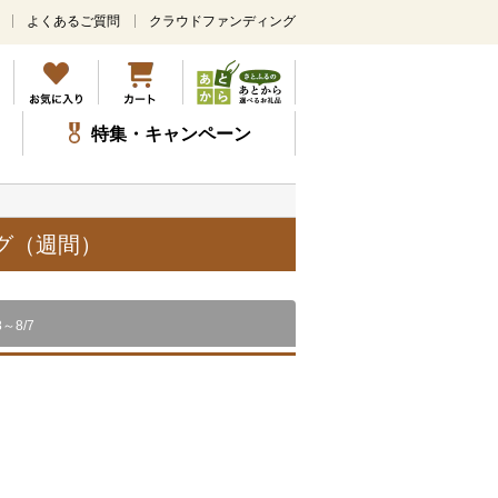
よくあるご質問
クラウドファンディング
メ
イ
ン
コ
ン
特集・キャンペーン
テ
ン
ツ
に
ス
グ（週間）
キ
ッ
プ
8～8/7