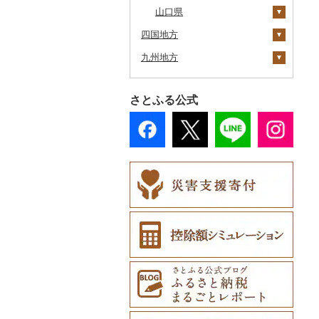
奥尻町
山口県
外ヶ浜町
北上市
女川町
鹿角市
戸沢村
三春町
笠間市
芳賀町
藤岡市
日高市
東庄町
多摩市
横須賀市
村上市
早川町
立科町
高山市
熱海市
蒲郡市
名張市
南山城村
松原市
養父市
斑鳩町
紀の川市
津和野町
西粟倉村
安芸太田町
四国地方
網走市
つがる市
平泉町
気仙沼市
大仙市
舟形町
本宮市
行方市
野木町
邑楽町
蓮田市
館山市
稲城市
三浦市
妙高市
南部町
東御市
郡上市
掛川市
東郷町
東員町
京都市
柏原市
南あわじ市
平群町
上富田町
飯南町
久米南町
世羅町
柳井市
九州地方
浦河町
徳島県
弘前市
洋野町
美里町
八郎潟町
最上町
柳津町
結城市
板倉町
川越市
大網白里市
世田谷区
大磯町
聖籠町
昭和町
中野市
白川村
伊豆の国市
犬山市
玉城町
舞鶴市
羽曳野市
洲本市
黒滝村
白浜町
安来市
真庭市
大竹市
平生町
広尾町
香川県
福岡県
鰺ヶ沢町
大船渡市
松島町
真室川町
鮫川村
城里町
嬬恋村
宮代町
一宮町
日の出町
箱根町
刈羽村
甲府市
豊丘村
御嵩町
小山町
弥富市
和束町
大阪府（府庁）
猪名川町
御所市
由良町
知夫村
新見市
廿日市市
山口県（県庁）
阿波市
さとふる公式
中札内村
愛媛県
佐賀県
むつ市
山田町
大和町
寒河江市
福島市
水戸市
草津町
吉見町
佐倉市
板橋区
横浜市
湯沢町
甲州市
売木村
海津市
森町
東海市
八幡市
吹田市
尼崎市
上牧町
すさみ町
隠岐の島町
美咲町
北広島町
長門市
牟岐町
高松市
那珂川市
滝川市
高知県
長崎県
田舎館村
大槌町
大郷町
西川町
新地町
鉾田市
高崎市
東松山市
木更津市
渋谷区
茅ヶ崎市
新潟市
丹波山村
小諸市
関ケ原町
川根本町
新城市
京田辺市
河南町
加西市
明日香村
日高町
吉賀町
浅口市
福山市
田布施町
那賀町
直島町
今治市
添田町
嬉野市
比布町
熊本県
青森県（県庁）
南三陸町
高畠町
葛尾村
桜川市
群馬県（県庁）
入間市
茂原市
千代田区
川崎市
木曽町
七宗町
富士市
春日井市
向日市
和泉市
宝塚市
吉野町
有田川町
出雲市
美作市
広島市
防府市
三好市
さぬき市
鬼北町
香美市
大刀洗町
佐賀県（県庁）
松浦市
鶴居村
大分県
三沢市
仙台市
山形市
三島町
石岡市
大泉町
志木市
野田市
新宿区
厚木市
箕輪町
笠松町
御前崎市
瀬戸市
高槻市
淡路市
奈良市
印南町
奥出雲町
岡山市
庄原市
上関町
鳴門市
多度津町
西予市
馬路村
朝倉市
唐津市
時津町
上天草市
釧路市
宮崎県
西目屋村
大河原町
三川町
桑折町
茨城県（県庁）
長野原町
北本市
山武市
江東区
海老名市
駒ヶ根市
東白川村
東伊豆町
大府市
豊中市
丹波篠山市
大和郡山市
和歌山県（県庁）
西ノ島町
早島町
府中市
山陽小野田市
藍住町
三豊市
八幡浜市
芸西村
苅田町
江北町
諫早市
湯前町
九重町
苫前町
鹿児島県
角田市
大江町
矢吹町
坂東市
中之条町
桶川市
鴨川市
青梅市
相模原市
王滝村
土岐市
西伊豆町
半田市
箕面市
香美町
野迫川村
みなべ町
浜田市
笠岡市
大崎上島町
山口市
板野町
観音寺市
久万高原町
須崎市
川崎町
みやき町
東彼杵町
玉名市
由布市
えびの市
当別町
沖縄県
涌谷町
米沢市
国見町
小美玉市
加須市
印西市
国立市
座間市
千曲市
岐阜県（県庁）
清水町
あま市
太子町
芦屋市
葛城市
かつらぎ町
大田市
里庄町
東広島市
周南市
東みよし町
宇多津町
上島町
日高村
春日市
多久市
長与町
菊池市
竹田市
宮崎市
指宿市
占冠村
東松島市
檜枝岐村
日立市
三郷市
神崎町
品川区
二宮町
辰野町
下呂市
南伊豆町
岩倉市
岬町
神戸市
三宅町
田辺市
松江市
玉野市
竹原市
宇部市
徳島県（県庁）
小豆島町
松前町
室戸市
上毛町
伊万里市
対馬市
山江村
別府市
木城町
龍郷町
うるま市
上士幌町
喜多方市
大子町
八潮市
船橋市
福生市
茅野市
多治見市
松崎町
小牧市
千早赤阪村
川西市
生駒市
北山村
江津市
赤磐市
熊野町
美祢市
阿南市
香川県（県庁）
愛南町
黒潮町
中間市
神埼市
長崎県（県庁）
宇城市
中津市
川南町
中種子町
嘉手納町
平取町
南相馬市
鹿嶋市
越生町
千葉市
小平市
喬木村
垂井町
湖西市
愛西市
東大阪市
三田市
東吉野村
串本町
島根県（県庁）
瀬戸内市
呉市
下関市
上板町
土庄町
新居浜市
四万十市
太宰府市
有田町
佐世保市
西原村
豊後大野市
三股町
出水市
北谷町