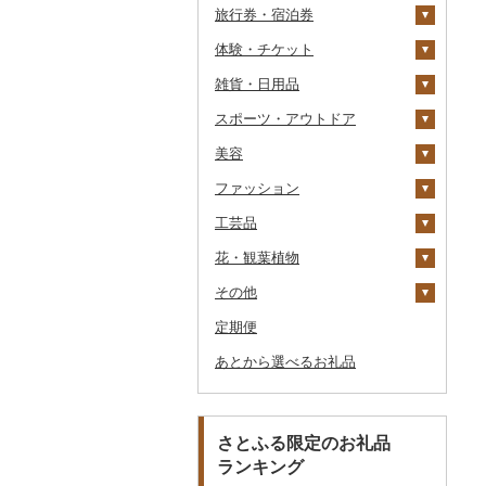
旅行券・宿泊券
パスタ
鍋
塩
季節・空調家電
シュウマイ
カレー
体験・チケット
ひやむぎ
ピザ
醤油
キッチン家電
旅行券
コロッケ
シチュー
肉
雑貨・日用品
そうめん
レトルト
味噌
照明器具
宿泊券
PayPay商品券
その他惣菜
魚
JTBふるさと旅行クー
ポン（Eメール発行）
スポーツ・アウトドア
その他麺
スープ
酢
パソコン・周辺機器
食事券
家具・インテリア
その他鍋
JTBふるさと旅行券
美容
豆腐・納豆
だし
TV・オーディオ・カメラ
温泉・サウナ・スパ利用
寝具
ゴルフ
タンス
（紙券）
券
ファッション
漬物
食用油
美容・健康家電
タオル
釣り
スキンケア
豆腐
机・テーブル
布団
ゴルフボール
その他旅行券
水族館
工芸品
缶詰・瓶詰
はちみつ
カー用品
文房具・印鑑
サイクリング
シャンプー・リンス
鞄・バッグ
納豆
梅干
えごま油
椅子・チェア・ソファ
枕
泉州タオル
ゴルフクラブ
化粧水・乳液・美容液
動物園
花・観葉植物
乾物
ドレッシング
時計
食器
アウトドア・キャンプ
石鹸・ボディーソープ
洋服
織物
キムチ
肉
オリーブオイル
その他家具・インテリ
毛布
その他タオル
ボールペン
ゴルフウェア
洗顔
トートバッグ・ショル
釣り
ア
ダーバッグ
その他
燻製（スモーク）
その他調味料
その他家電
キッチン用品
その他スポーツ
入浴剤
和服
陶器・漆器
観葉植物・苗木
その他漬物
魚
ごま油
タオルケット
ノート・ファイル
グラス・カップ
その他ゴルフ
その他スキンケア
女性・レディース
本場奄美大島紬
ダイビング
キャリーバッグ・スー
定期便
おせち
日用品
アロマ
靴・履物
その他装飾品・工芸品
花
地域サービス
果物
その他食用油
みりん
その他寝具
印鑑
タンブラー
包丁
ウェア・ユニフォーム
男性・メンズ
その他織物
信楽焼
ツケース
スキーチケット・リフト
あとから選べるお礼品
その他加工品
楽器・器材
プロテイン
アクセサリー
盆栽・その他
その他
ジャム
ケチャップ
その他文房具
箸
フライパン
洗剤
その他スポーツ
子供・ベビー
靴・シューズ
唐津焼
数珠
胡蝶蘭
券
その他鞄・バッグ
本・CD・DVD
その他美容
その他服飾小物
その他缶詰・瓶詰
こしょう
スプーン・フォーク・
鍋
トイレットペーパー
その他洋服
スリッパ・下駄・草履
ペンダント・ネックレ
備前焼
工芸品
造花・プリザーブドフ
ゴルフプレー券
ナイフ
ス
ラワー
おもちゃ・ぬいぐるみ
その他調味料
まな板
ティッシュ
その他靴・履物
財布
美濃焼
播州そろばん
花火大会チケット
GDOふるさとゴルフ
さとふる限定のお礼品
皿・椀
ピアス・イヤリング
その他花
プレークーポン
ランキング
ご当地キャラクター
土鍋
その他日用品
ショール・ストール
村上木彫堆朱
美濃和紙
カタログギフト
弁当箱
真珠・パール