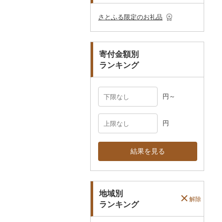
その他のゴルフプレー
ベビー用品
その他キッチン用品
ネクタイ・ベルト
その他陶器・漆器
民芸品
その他体験・チケット
券
その他食器
その他アクセサリー
さとふる限定のお礼品
ペット用品
マフラー・手袋
防災グッズ
その他服飾小物
寄付金額別
その他雑貨
ランキング
円～
円
結果を見る
地域別
解除
ランキング