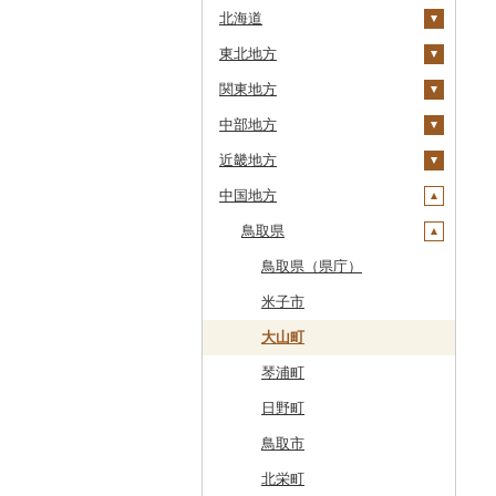
北海道
東北地方
安平町
関東地方
八雲町
青森県
中部地方
鹿部町
岩手県
茨城県
十和田市
近畿地方
江差町
宮城県
栃木県
新潟県
大鰐町
宮古市
土浦市
中国地方
白老町
秋田県
群馬県
富山県
三重県
南部町
軽米町
柴田町
取手市
那須塩原市
十日町市
せたな町
山形県
埼玉県
石川県
滋賀県
鳥取県
五戸町
岩手町
色麻町
大潟村
つくば市
市貝町
榛東村
弥彦村
射水市
鈴鹿市
旭川市
福島県
千葉県
福井県
京都府
藤崎町
矢巾町
丸森町
横手市
村山市
稲敷市
塩谷町
下仁田町
春日部市
阿賀町
氷見市
羽咋市
伊賀市
長浜市
鳥取県（県庁）
森町
東京都
山梨県
大阪府
六ヶ所村
釜石市
大衡村
能代市
尾花沢市
天栄村
潮来市
上三川町
玉村町
蕨市
勝浦市
出雲崎町
朝日町
七尾市
美浜町
木曽岬町
高島市
宮津市
米子市
稚内市
神奈川県
長野県
兵庫県
東北町
野田村
加美町
小坂町
上山市
広野町
五霞町
佐野市
安中市
戸田市
袖ケ浦市
八王子市
魚沼市
高岡市
白山市
小浜市
富士吉田市
多気町
草津市
伊根町
茨木市
大山町
標津町
岐阜県
奈良県
三戸町
普代村
利府町
仙北市
河北町
鏡石町
北茨城市
真岡市
川場村
毛呂山町
我孫子市
日野市
南足柄市
佐渡市
魚津市
穴水町
越前町
甲斐市
高森町
松阪市
近江八幡市
与謝野町
豊能町
上郡町
琴浦町
清里町
静岡県
和歌山県
東通村
一戸町
白石市
井川町
酒田市
須賀川市
境町
高根沢町
昭和村
久喜市
長柄町
昭島市
松田町
燕市
砺波市
輪島市
若狭町
山梨市
御代田町
養老町
桑名市
竜王町
福知山市
枚方市
神河町
曽爾村
日野町
北斗市
愛知県
黒石市
陸前高田市
登米市
潟上市
新庄市
小野町
かすみがうら市
大田原市
甘楽町
ふじみ野市
芝山町
武蔵村山市
大井町
南魚沼市
入善町
中能登町
鯖江市
富士川町
飯田市
八百津町
下田市
志摩市
甲賀市
亀岡市
河内長野市
小野市
河合町
湯浅町
鳥取市
留萌市
おいらせ町
紫波町
山元町
三種町
長井市
棚倉町
牛久市
栃木市
明和町
川島町
八千代市
葛飾区
中井町
関川村
黒部市
石川県（県庁）
高浜町
大月市
青木村
池田町
静岡市
清須市
明和町
湖南市
城陽市
泉佐野市
太子町
宇陀市
有田市
北栄町