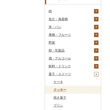
肉
魚介・海産物
牛肉（精肉）
米・パン
牛肉（加工品）
カニ
ステーキ
果物・フルーツ
豚肉（精肉）
エビ
米
すき焼き
ハンバーグ
ズワイガニ
野菜
豚肉（加工品）
いくら
雑穀
ぶどう・マスカット
しゃぶしゃぶ
もつ鍋
ステーキ
タラバガニ
甘エビ
精米
卵・乳製品
鶏肉
うに
餅
いちご
いも
焼肉
ローストビーフ
すき焼き
ハンバーグ
毛ガニ
ボタンエビ
無洗米
巨峰
酒・アルコール
鹿肉
明太子・たらこ
その他穀物加工品
りんご
トマト
卵
牛タン
ビーフジャーキー
しゃぶしゃぶ
もつ鍋
鶏肉（精肉）
かにしゃぶ
伊勢海老
玄米
ナガノパープル
じゃがいも
飲料・ドリンク
馬肉
その他魚卵
パン
もも
玉ねぎ
チーズ
ビール・発泡酒
和牛
その他牛肉（加工品）
焼肉
ハム
ハム・ソーセージ
その他カニ
その他エビ
明太子
金芽米
ピオーネ
さつまいも
フルーツトマト
菓子・スイーツ
羊肉・ラム肉（ジンギス
貝
メロン
ねぎ
ヨーグルト
日本酒
水・ミネラルウォーター
黒毛和牛
アグー豚
ソーセージ・ウインナ
唐揚げ
たらこ
数の子
ゆめぴりか
デラウェア
その他いも
ミニトマト
ビール
カン）
ー
うなぎ
さくらんぼ
とうもろこし
牛乳
焼酎
コーヒー・コーヒー豆
ケーキ
白老牛
その他豚肉（精肉）
中津からあげ
からすみ
帆立（ホタテ）
つや姫
シャインマスカット
その他トマト
発泡酒
純米大吟醸
鴨肉
ベーコン・サラミ
鮮魚
梨
根菜
バター
梅酒
茶
クッキー
仙台牛
水炊き
キャビア
鮑（アワビ）
コシヒカリ
その他ぶどう・マスカ
地ビール・クラフトビ
純米吟醸
芋焼酎
飲料
猪肉
その他豚肉（加工品）
ット
ール
イカ・タコ
マンゴー
アスパラガス
その他乳製品
泡盛
果汁飲料
焼き菓子
米沢牛
地鶏
その他魚卵
牡蠣（カキ）
鮭・サーモン
はえぬき
和梨
人参
大吟醸
麦焼酎
コーヒー豆
飲料
その他肉・加工品
海苔・海藻
みかん・柑橘
豆
ワイン
紅茶
プリン
山形牛
赤鶏さつま
あさり
マグロ
イカ
さがびより
洋梨・ラフランス
大根
吟醸
米焼酎
粉
茶葉・ティーバッグ
りんごジュース