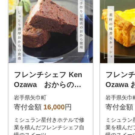
フレンチシェフ Ken
フレンチ
Ozawa おからのガ
Ozawa
トーショコラ 6ピー
種キッ
岩手県矢巾町
岩手県矢巾
ス
ショコ
寄付金額
16,000
円
寄付金額
グ計6個
ミシュラン星付きホテルで修
ミシュラン
業を積んだフレンチシェフ自
業を積んだ
慢のスイーツ
慢のスイー