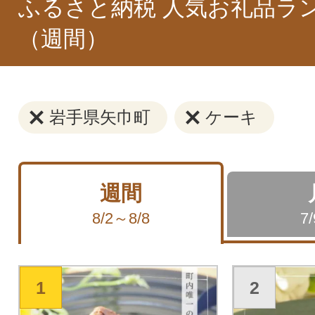
ふるさと納税 人気お礼品ラ
（週間）
岩手県矢巾町
ケーキ
週間
8/2～8/8
7
1
2