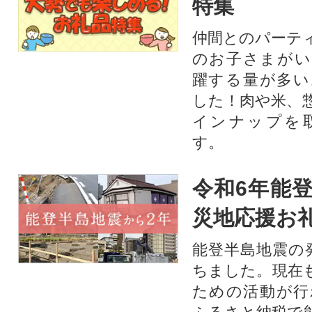
特集
仲間とのパーテ
のお子さまがい
躍する量が多い
した！肉や米、
インナップを
す。
令和6年能登
災地応援お
能登半島地震の
ちました。現在
ための活動が行