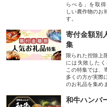
らべる」を取得
しい農作物のお
す。​
寄付金額別
集
限られた控除上
には失敗したく
この特集では、
多くの方が実際
のお礼品を集め
和牛ハンバ