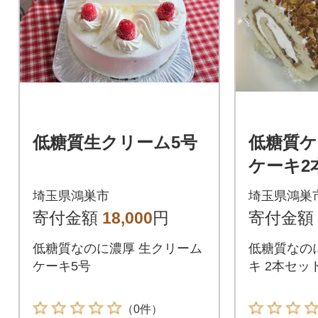
低糖質生クリーム5号
低糖質ケ
ケーキ2
モンド
埼玉県鴻巣市
埼玉県鴻巣
ッシュロ
寄付金額
18,000
円
寄付金額
低糖質なのに濃厚 生クリーム
低糖質なの
ケーキ5号
キ 2本セッ
（0件）