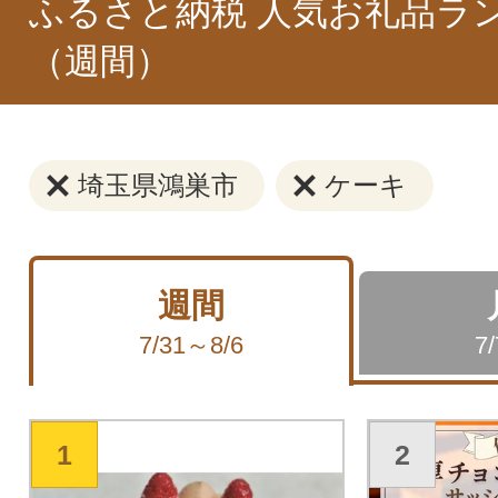
ふるさと納税 人気お礼品ラ
（週間）
埼玉県鴻巣市
ケーキ
週間
7/31～8/6
7
1
2