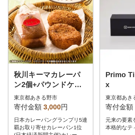
秋川キーマカレーパ
Primo Ti
ン2個+パウンドケー
x
キ(2種ランダム)
東京都あきる野市
東京都あき
寄付金額
3,000
円
寄付金額
日本カレーパングランプリ5連
元来の要素
覇お取り寄せカレーパン1位
本格的なテ
(日本経済新聞主催)カレーパ