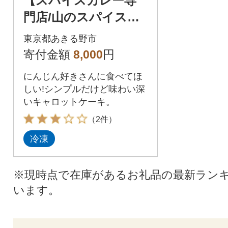
【スパイスカレー専
門店/山のスパイス】
にんじん好きさん
東京都あきる野市
のためのキャロット
寄付金額
8,000
円
ケーキ(1本)
にんじん好きさんに食べてほ
しい!シンプルだけど味わい深
いキャロットケーキ。
（2件）
冷凍
※現時点で在庫があるお礼品の最新ラン
います。