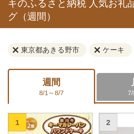
キのふるさと納税 人気お礼
グ（週間）
東京都あきる野市
ケーキ
週間
8/1～8/7
7
1
2