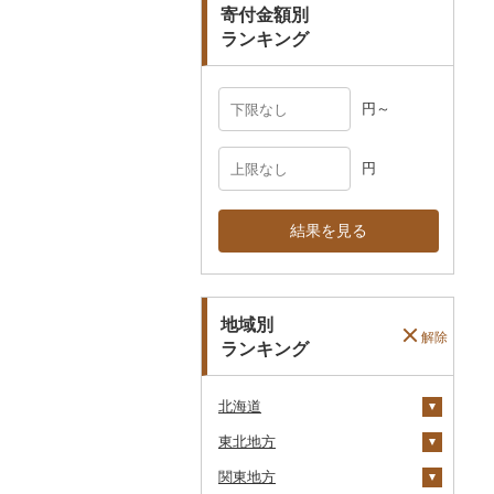
寄付金額別
その他雑貨
ランキング
円～
円
結果を見る
地域別
解除
ランキング
北海道
東北地方
安平町
関東地方
八雲町
青森県