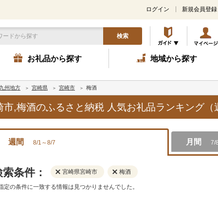
ログイン
新規会員登録
検索
お礼品から探す
地域から探す
九州地方
宮崎県
宮崎市
梅酒
宮崎市,梅酒のふるさと納税 人気お礼品ランキング（
週間
月間
8/1～8/7
7/
検索条件：
宮崎県宮崎市
梅酒
指定の条件に一致する情報は見つかりませんでした。