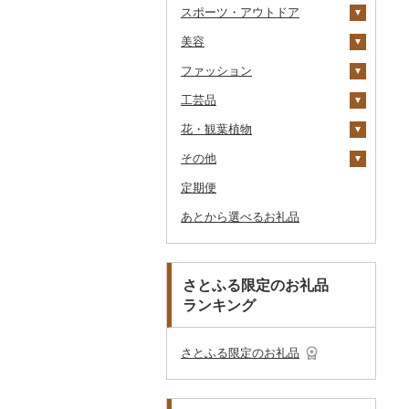
スポーツ・アウトドア
アイス・ジェラート
その他麺
スープ
酢
パソコン・周辺機器
食事券
家具・インテリア
八女茶
豆乳
その他鍋
JTBふるさと旅行券
美容
その他洋菓子
豆腐・納豆
だし
TV・オーディオ・カメラ
温泉・サウナ・スパ利用
寝具
ゴルフ
その他茶
その他飲料・ジュース
タンス
（紙券）
券
ファッション
煎餅・おかき
漬物
食用油
美容・健康家電
タオル
釣り
スキンケア
豆腐
机・テーブル
布団
ゴルフボール
その他旅行券
水族館
工芸品
羊羹
缶詰・瓶詰
はちみつ
カー用品
文房具・印鑑
サイクリング
シャンプー・リンス
鞄・バッグ
納豆
梅干
えごま油
椅子・チェア・ソファ
枕
泉州タオル
ゴルフクラブ
化粧水・乳液・美容液
動物園
花・観葉植物
饅頭
乾物
ドレッシング
時計
食器
アウトドア・キャンプ
石鹸・ボディーソープ
洋服
織物
キムチ
肉
オリーブオイル
その他家具・インテリ
毛布
その他タオル
ボールペン
ゴルフウェア
洗顔
トートバッグ・ショル
釣り
ア
ダーバッグ
その他
大福
燻製（スモーク）
その他調味料
その他家電
キッチン用品
その他スポーツ
入浴剤
和服
陶器・漆器
観葉植物・苗木
その他漬物
魚
ごま油
タオルケット
ノート・ファイル
グラス・カップ
その他ゴルフ
その他スキンケア
女性・レディース
本場奄美大島紬
ダイビング
キャリーバッグ・スー
定期便
その他和菓子
おせち
日用品
アロマ
靴・履物
その他装飾品・工芸品
花
地域サービス
果物
その他食用油
みりん
その他寝具
印鑑
タンブラー
包丁
ウェア・ユニフォーム
男性・メンズ
その他織物
信楽焼
ツケース
スキーチケット・リフト
あとから選べるお礼品
その他加工品
楽器・器材
プロテイン
アクセサリー
盆栽・その他
その他
ジャム
ケチャップ
その他文房具
箸
フライパン
洗剤
その他スポーツ
子供・ベビー
靴・シューズ
唐津焼
数珠
胡蝶蘭
券
その他鞄・バッグ
本・CD・DVD
その他美容
その他服飾小物
その他缶詰・瓶詰
こしょう
スプーン・フォーク・
鍋
トイレットペーパー
その他洋服
スリッパ・下駄・草履
ペンダント・ネックレ
備前焼
工芸品
造花・プリザーブドフ
ゴルフプレー券
ナイフ
ス
ラワー
おもちゃ・ぬいぐるみ
その他調味料
まな板
ティッシュ
その他靴・履物
財布
美濃焼
播州そろばん
花火大会チケット
GDOふるさとゴルフ
さとふる限定のお礼品
皿・椀
ピアス・イヤリング
その他花
プレークーポン
ランキング
ご当地キャラクター
土鍋
その他日用品
ショール・ストール
村上木彫堆朱
美濃和紙
カタログギフト
弁当箱
真珠・パール
その他のゴルフプレー
ベビー用品
その他キッチン用品
ネクタイ・ベルト
その他陶器・漆器
民芸品
その他体験・チケット
券
その他食器
その他アクセサリー
さとふる限定のお礼品
ペット用品
マフラー・手袋
防災グッズ
その他服飾小物