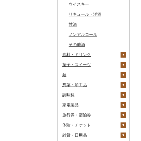
干物
すいか
きのこ
ウイスキー
常陸牛
その他鶏肉
しじみ
イワシ
タコ
海苔
あきたこまち
みかん
自然薯
その他日本酒
黒糖焼酎
白ワイン
その他魚介・加工品
キウイ
その他野菜
リキュール・洋酒
上州牛
サザエ
カツオ
わかめ
ししゃも
ひとめぼれ
レモン
レンコン
しいたけ
その他焼酎
赤ワイン
柿（カキ）
甘酒
飛騨牛
はまぐり
金目鯛
ひじき
その他干物
しらす・ちりめん
ミルキークィーン
不知火・デコポン
にんにく・生姜
松茸
山菜
シャンパン・スパーク
リングワイン
ドライフルーツ
ノンアルコール
近江牛
その他貝
クエ
その他海苔・海藻
かまぼこ・練り製品
ななつぼし
せとか
その他根菜
その他きのこ
かぼちゃ
その他ワイン
その他果物
その他酒
神戸牛・神戸ビーフ
くじら
その他魚介・加工品
その他米
文旦
干し柿
茄子
飲料・ドリンク
但馬牛
サバ
まどんな
干し芋
びわ
レタス
菓子・スイーツ
水・ミネラルウォーター
土佐あかうし
さんま
ポンカン
その他ドライフルーツ
ブルーベリー
その他野菜
麺
コーヒー・コーヒー豆
ケーキ
佐賀牛
鯛
その他柑橘
パイナップル
惣菜・加工品
茶
クッキー
ラーメン
長崎和牛
のどぐろ
栗
飲料
調味料
果汁飲料
焼き菓子
うどん
惣菜
あか牛
ふぐ
その他果物
コーヒー豆
飲料
家電製品
紅茶
プリン
そば
カレー・シチュー
砂糖
宮崎牛
ブリ
粉
茶葉・ティーバッグ
りんごジュース
餃子
旅行券・宿泊券
その他飲料・ジュース
ゼリー
パスタ
鍋
塩
季節・空調家電
その他牛肉（精肉）
ほっけ
ドリップ
静岡茶
みかんジュース（オレ
飲料
シュウマイ
カレー
ンジジュース）
体験・チケット
チョコレート
ひやむぎ
ピザ
醤油
キッチン家電
旅行券
その他鮮魚
足柄茶
茶葉・ティーバッグ
野菜ジュース
コロッケ
シチュー
肉
その他果汁飲料
雑貨・日用品
カステラ
そうめん
レトルト
味噌
照明器具
宿泊券
PayPay商品券
知覧茶
炭酸飲料
その他惣菜
魚
JTBふるさと旅行クー
ポン（Eメール発行）