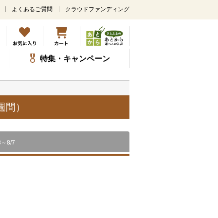
よくあるご質問
クラウドファンディング
メ
イ
ン
コ
ン
特集・キャンペーン
テ
ン
ツ
に
ス
週間）
キ
ッ
プ
8～8/7