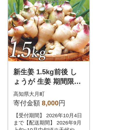
新生姜 1.5kg前後 し
ょうが 生姜 期間限定
旬野菜 薬味 穫れたて
高知県大月町
産地直送 ジンジャー
寄付金額
8,000
円
新鮮
【受付期間】 2026年10月4日
まで【配送期間】 2026年9月
上旬~10月中旬頃※天候や生