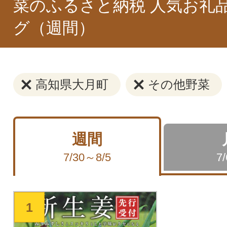
菜のふるさと納税 人気お礼
グ（週間）
高知県大月町
その他野菜
週間
7/30～8/5
7
1