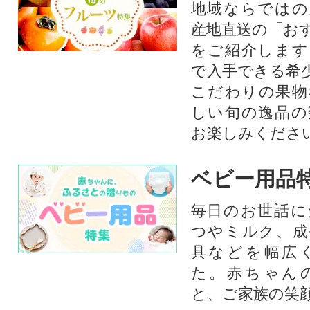
地域ならではの
産地直送の「お
をご紹介します
で入手できる希
こだわりの果物
しい旬の逸品の
お楽しみくださ
ベビー用品
毎日のお世話に
つやミルク、成
具などを幅広
た。赤ちゃん
と、ご家族の笑