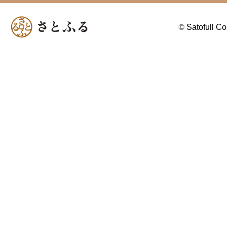
©
Satofull Co.