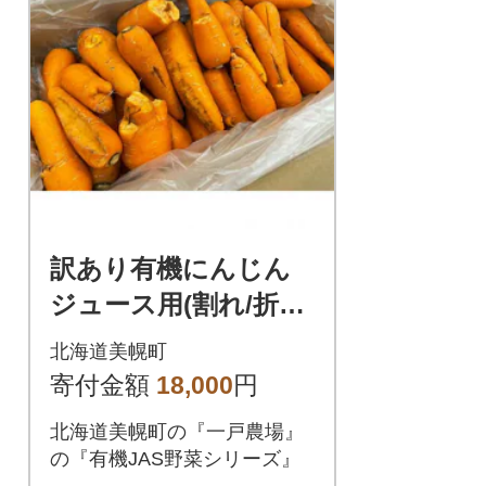
訳あり有機にんじん
ジュース用(割れ/折れ
等) 10kg
北海道美幌町
寄付金額
18,000
円
北海道美幌町の『一戸農場』
の『有機JAS野菜シリーズ』