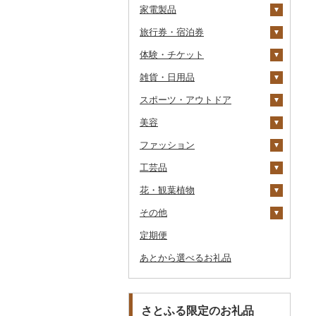
家電製品
ワイン
紅茶
プリン
そば
カレー・シチュー
砂糖
吟醸
米焼酎
粉
茶葉・ティーバッグ
りんごジュース
餃子
旅行券・宿泊券
ウイスキー
その他飲料・ジュース
ゼリー
パスタ
鍋
塩
季節・空調家電
その他日本酒
黒糖焼酎
白ワイン
ドリップ
静岡茶
みかんジュース（オレ
飲料
シュウマイ
カレー
ンジジュース）
体験・チケット
リキュール・洋酒
チョコレート
ひやむぎ
ピザ
醤油
キッチン家電
旅行券
その他焼酎
赤ワイン
足柄茶
茶葉・ティーバッグ
野菜ジュース
コロッケ
シチュー
肉
その他果汁飲料
雑貨・日用品
甘酒
カステラ
そうめん
レトルト
味噌
照明器具
宿泊券
PayPay商品券
シャンパン・スパーク
知覧茶
炭酸飲料
その他惣菜
魚
JTBふるさと旅行クー
リングワイン
ポン（Eメール発行）
スポーツ・アウトドア
ノンアルコール
アイス・ジェラート
その他麺
スープ
酢
パソコン・周辺機器
食事券
家具・インテリア
八女茶
豆乳
その他鍋
その他ワイン
JTBふるさと旅行券
美容
その他酒
その他洋菓子
豆腐・納豆
だし
TV・オーディオ・カメラ
温泉・サウナ・スパ利用
寝具
ゴルフ
その他茶
その他飲料・ジュース
タンス
（紙券）
券
ファッション
煎餅・おかき
漬物
食用油
美容・健康家電
タオル
釣り
スキンケア
豆腐
机・テーブル
布団
ゴルフボール
その他旅行券
水族館
工芸品
羊羹
缶詰・瓶詰
はちみつ
カー用品
文房具・印鑑
サイクリング
シャンプー・リンス
鞄・バッグ
納豆
梅干
えごま油
椅子・チェア・ソファ
枕
泉州タオル
ゴルフクラブ
化粧水・乳液・美容液
動物園
花・観葉植物
饅頭
乾物
ドレッシング
時計
食器
アウトドア・キャンプ
石鹸・ボディーソープ
洋服
織物
キムチ
肉
オリーブオイル
その他家具・インテリ
毛布
その他タオル
ボールペン
ゴルフウェア
洗顔
トートバッグ・ショル
釣り
ア
ダーバッグ
その他
大福
燻製（スモーク）
その他調味料
その他家電
キッチン用品
その他スポーツ
入浴剤
和服
陶器・漆器
観葉植物・苗木
その他漬物
魚
ごま油
タオルケット
ノート・ファイル
グラス・カップ
その他ゴルフ
その他スキンケア
女性・レディース
本場奄美大島紬
ダイビング
キャリーバッグ・スー
定期便
その他和菓子
おせち
日用品
アロマ
靴・履物
その他装飾品・工芸品
花
地域サービス
果物
その他食用油
みりん
その他寝具
印鑑
タンブラー
包丁
ウェア・ユニフォーム
男性・メンズ
その他織物
信楽焼
ツケース
スキーチケット・リフト
あとから選べるお礼品
その他加工品
楽器・器材
プロテイン
アクセサリー
盆栽・その他
その他
ジャム
ケチャップ
その他文房具
箸
フライパン
洗剤
その他スポーツ
子供・ベビー
靴・シューズ
唐津焼
数珠
胡蝶蘭
券
その他鞄・バッグ
本・CD・DVD
その他美容
その他服飾小物
その他缶詰・瓶詰
こしょう
スプーン・フォーク・
鍋
トイレットペーパー
その他洋服
スリッパ・下駄・草履
ペンダント・ネックレ
備前焼
工芸品
造花・プリザーブドフ
ゴルフプレー券
ナイフ
ス
ラワー
おもちゃ・ぬいぐるみ
その他調味料
まな板
ティッシュ
その他靴・履物
財布
美濃焼
播州そろばん
花火大会チケット
GDOふるさとゴルフ
さとふる限定のお礼品
皿・椀
ピアス・イヤリング
その他花