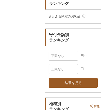
プレークーポン
ランキング
ご当地キャラクター
土鍋
その他日用品
ショール・ストール
村上木彫堆朱
美濃和紙
カタログギフト
弁当箱
真珠・パール
その他のゴルフプレー
ベビー用品
その他キッチン用品
ネクタイ・ベルト
その他陶器・漆器
民芸品
その他体験・チケット
券
その他食器
その他アクセサリー
さとふる限定のお礼品
ペット用品
マフラー・手袋
防災グッズ
その他服飾小物
寄付金額別
その他雑貨
ランキング
円～
円
結果を見る
地域別
解除
ランキング