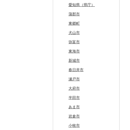
厚真町
中泊町
西和賀町
蔵王町
八峰町
山辺町
磐梯町
常陸大宮市
益子町
前橋市
幸手市
いすみ市
北区
綾瀬市
柏崎市
身延町
伊那市
中津川市
袋井市
愛知県（県庁）
奥尻町
外ヶ浜町
北上市
女川町
鹿角市
戸沢村
三春町
笠間市
芳賀町
藤岡市
日高市
東庄町
多摩市
横須賀市
村上市
早川町
立科町
高山市
熱海市
蒲郡市
網走市
つがる市
平泉町
気仙沼市
大仙市
舟形町
本宮市
行方市
野木町
邑楽町
蓮田市
館山市
稲城市
三浦市
妙高市
南部町
東御市
郡上市
掛川市
東郷町
浦河町
弘前市
洋野町
美里町
八郎潟町
最上町
柳津町
結城市
板倉町
川越市
大網白里市
世田谷区
大磯町
聖籠町
昭和町
中野市
白川村
伊豆の国市
犬山市
広尾町
鰺ヶ沢町
大船渡市
松島町
真室川町
鮫川村
城里町
嬬恋村
宮代町
一宮町
日の出町
箱根町
刈羽村
甲府市
豊丘村
御嵩町
小山町
弥富市
中札内村
むつ市
山田町
大和町
寒河江市
福島市
水戸市
草津町
吉見町
佐倉市
板橋区
横浜市
湯沢町
甲州市
売木村
海津市
森町
東海市
滝川市
田舎館村
大槌町
大郷町
西川町
新地町
鉾田市
高崎市
東松山市
木更津市
渋谷区
茅ヶ崎市
新潟市
丹波山村
小諸市
関ケ原町
川根本町
新城市
比布町
青森県（県庁）
南三陸町
高畠町
葛尾村
桜川市
群馬県（県庁）
入間市
茂原市
千代田区
川崎市
木曽町
七宗町
富士市
春日井市
鶴居村
三沢市
仙台市
山形市
三島町
石岡市
大泉町
志木市
野田市
新宿区
厚木市
箕輪町
笠松町
御前崎市
瀬戸市
釧路市
西目屋村
大河原町
三川町
桑折町
茨城県（県庁）
長野原町
北本市
山武市
江東区
海老名市
駒ヶ根市
東白川村
東伊豆町
大府市
苫前町
角田市
大江町
矢吹町
坂東市
中之条町
桶川市
鴨川市
青梅市
相模原市
王滝村
土岐市
西伊豆町
半田市
当別町
涌谷町
米沢市
国見町
小美玉市
加須市
印西市
国立市
座間市
千曲市
岐阜県（県庁）
清水町
あま市
占冠村
東松島市
檜枝岐村
日立市
三郷市
神崎町
品川区
二宮町
辰野町
下呂市
南伊豆町
岩倉市
上士幌町
喜多方市
大子町
八潮市
船橋市
福生市
茅野市
多治見市
松崎町
小牧市