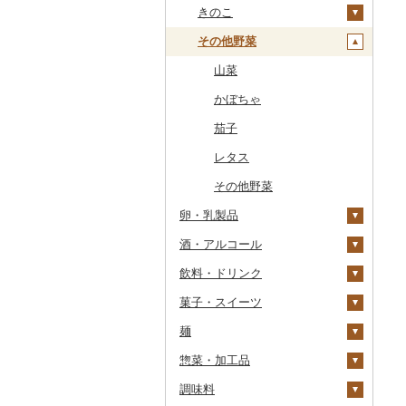
干物
すいか
きのこ
常陸牛
その他鶏肉
しじみ
イワシ
タコ
海苔
あきたこまち
みかん
自然薯
その他魚介・加工品
キウイ
その他野菜
上州牛
サザエ
カツオ
わかめ
ししゃも
ひとめぼれ
レモン
レンコン
しいたけ
柿（カキ）
飛騨牛
はまぐり
金目鯛
ひじき
その他干物
しらす・ちりめん
ミルキークィーン
不知火・デコポン
にんにく・生姜
松茸
山菜
ドライフルーツ
近江牛
その他貝
クエ
その他海苔・海藻
かまぼこ・練り製品
ななつぼし
せとか
その他根菜
その他きのこ
かぼちゃ
その他果物
神戸牛・神戸ビーフ
くじら
その他魚介・加工品
その他米
文旦
干し柿
茄子
但馬牛
サバ
まどんな
干し芋
びわ
レタス
土佐あかうし
さんま
ポンカン
その他ドライフルーツ
ブルーベリー
その他野菜
卵・乳製品
佐賀牛
鯛
その他柑橘
パイナップル
酒・アルコール
卵
長崎和牛
のどぐろ
栗
飲料・ドリンク
チーズ
ビール・発泡酒
あか牛
ふぐ
その他果物
菓子・スイーツ
ヨーグルト
日本酒
水・ミネラルウォーター
宮崎牛
ブリ
ビール
麺
牛乳
焼酎
コーヒー・コーヒー豆
ケーキ
その他牛肉（精肉）
ほっけ
発泡酒
純米大吟醸
惣菜・加工品
バター
梅酒
茶
クッキー
ラーメン
その他鮮魚
地ビール・クラフトビ
純米吟醸
芋焼酎
飲料
ール
調味料
その他乳製品
泡盛
果汁飲料
焼き菓子
うどん
惣菜
大吟醸
麦焼酎
コーヒー豆
飲料