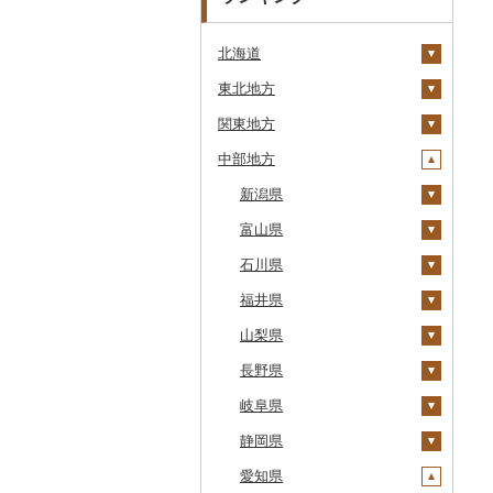
北海道
東北地方
安平町
関東地方
八雲町
青森県
中部地方
鹿部町
岩手県
茨城県
十和田市
江差町
宮城県
栃木県
新潟県
大鰐町
宮古市
土浦市
白老町
秋田県
群馬県
富山県
南部町
軽米町
柴田町
取手市
那須塩原市
十日町市
せたな町
山形県
埼玉県
石川県
五戸町
岩手町
色麻町
大潟村
つくば市
市貝町
榛東村
弥彦村
射水市
旭川市
福島県
千葉県
福井県
藤崎町
矢巾町
丸森町
横手市
村山市
稲敷市
塩谷町
下仁田町
春日部市
阿賀町
氷見市
羽咋市
森町
東京都
山梨県
六ヶ所村
釜石市
大衡村
能代市
尾花沢市
天栄村
潮来市
上三川町
玉村町
蕨市
勝浦市
出雲崎町
朝日町
七尾市
美浜町
稚内市
神奈川県
長野県
東北町
野田村
加美町
小坂町
上山市
広野町
五霞町
佐野市
安中市
戸田市
袖ケ浦市
八王子市
魚沼市
高岡市
白山市
小浜市
富士吉田市
標津町
岐阜県
三戸町
普代村
利府町
仙北市
河北町
鏡石町
北茨城市
真岡市
川場村
毛呂山町
我孫子市
日野市
南足柄市
佐渡市
魚津市
穴水町
越前町
甲斐市
高森町
清里町
静岡県
東通村
一戸町
白石市
井川町
酒田市
須賀川市
境町
高根沢町
昭和村
久喜市
長柄町
昭島市
松田町
燕市
砺波市
輪島市
若狭町
山梨市
御代田町
養老町
北斗市
愛知県
黒石市
陸前高田市
登米市
潟上市
新庄市
小野町
かすみがうら市
大田原市
甘楽町
ふじみ野市
芝山町
武蔵村山市
大井町
南魚沼市
入善町
中能登町
鯖江市
富士川町
飯田市
八百津町
下田市