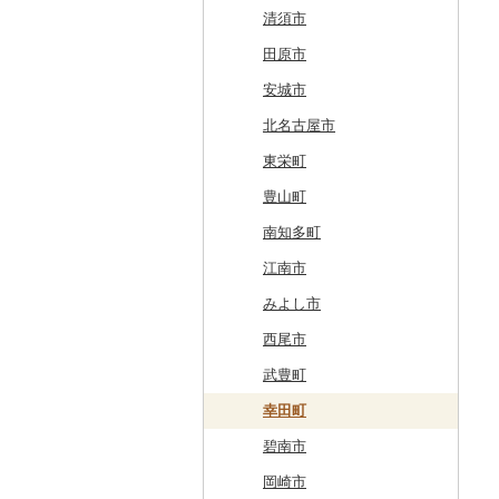
留萌市
おいらせ町
紫波町
山元町
三種町
長井市
棚倉町
牛久市
栃木市
明和町
川島町
八千代市
葛飾区
中井町
関川村
黒部市
石川県（県庁）
高浜町
大月市
青木村
池田町
静岡市
清須市
白糠町
鶴田町
滝沢市
名取市
藤里町
小国町
古殿町
常陸太田市
日光市
沼田市
上里町
横芝光町
小金井市
愛川町
新発田市
立山町
野々市市
勝山市
富士河口湖町
南箕輪村
関市
吉田町
田原市
釧路町
階上町
住田町
川崎町
湯沢市
南陽市
昭和村
つくばみらい市
小山市
桐生市
川口市
多古町
墨田区
山北町
加茂市
富山県（県庁）
能登町
福井県（県庁）
韮崎市
長野県（県庁）
瑞穂市
函南町
安城市
名寄市
深浦町
葛巻町
村田町
大館市
中山町
下郷町
下妻市
宇都宮市
吉岡町
飯能市
白子町
東久留米市
真鶴町
小千谷市
小矢部市
能美市
越前市
南アルプス市
上松町
飛騨市
藤枝市
北名古屋市
美唄市
青森市
花巻市
栗原市
由利本荘市
庄内町
西郷村
茨城町
栃木県（県庁）
太田市
長瀞町
栄町
利島村
清川村
田上町
滑川市
津幡町
坂井市
市川三郷町
高山村
岐南町
御殿場市
東栄町
厚岸町
田子町
岩泉町
富谷市
にかほ市
大石田町
二本松市
神栖市
那珂川町
高山村
羽生市
香取市
瑞穂町
開成町
五泉市
富山市
宝達志水町
あわら市
都留市
南木曽町
大野町
浜松市
豊山町
南富良野町
新郷村
田野畑村
岩沼市
羽後町
川西町
猪苗代町
常総市
茂木町
みどり市
小鹿野町
習志野市
大島町
藤沢市
三条市
南砺市
金沢市
福井市
山梨県（県庁）
朝日村
山県市
伊東市
南知多町
上富良野町
横浜町
盛岡市
七ヶ宿町
秋田県（県庁）
鶴岡市
川俣町
東海村
那須烏山市
千代田町
坂戸市
銚子市
府中市
神奈川県（県庁）
見附市
内灘町
大野市
道志村
長野市
羽島市
島田市
江南市
和寒町
野辺地町
遠野市
大崎市
秋田市
山形県（県庁）
郡山市
美浦村
矢板市
みなかみ町
鳩山町
君津市
国分寺市
鎌倉市
糸魚川市
かほく市
敦賀市
忍野村
根羽村
本巣市
沼津市
みよし市
紋別市
佐井村
奥州市
塩竈市
男鹿市
金山町
西会津町
大洗町
さくら市
片品村
埼玉県（県庁）
旭市
東村山市
大和市
胎内市
小松市
おおい町
笛吹市
池田町
川辺町
伊豆市
西尾市
乙部町
六戸町
雫石町
石巻市
美郷町
東根市
玉川村
河内町
足利市
富岡市
神川町
南房総市
中央区
伊勢原市
上越市
志賀町
永平寺町
中央市
須坂市
大垣市
裾野市
武豊町
根室市
五所川原市
岩手県（県庁）
多賀城市
東成瀬村
飯豊町
いわき市
ひたちなか市
那須町
館林市
東秩父村
八街市
あきる野市
小田原市
阿賀野市
加賀市
北杜市
川上村
輪之内町
焼津市
幸田町
三笠市
平川市
一関市
宮城県（県庁）
五城目町
鮭川村
南会津町
龍ケ崎市
鹿沼市
伊勢崎市
横瀬町
東金市
中野区
湯河原町
津南町
鳴沢村
信濃町
神戸町
富士宮市
碧南市
東川町
蓬田村
久慈市
亘理町
北秋田市
大蔵村
田村市
守谷市
下野市
東吾妻町
三芳町
九十九里町
荒川区
秦野市
新潟県（県庁）
西桂町
南牧村
瑞浪市
河津町
岡崎市