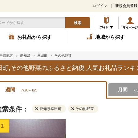
ログイン
新規会員登録
検索
お礼品から探す
地域から探す
中部地方
愛知県
幸田町
その他野菜
幸田町,その他野菜のふるさと納税 人気お礼品ラン
週間
月間
7/30～8/5
7/
検索条件：
愛知県幸田町
その他野菜
1