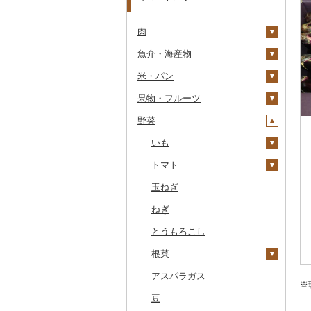
肉
魚介・海産物
牛肉（精肉）
米・パン
牛肉（加工品）
カニ
ステーキ
果物・フルーツ
豚肉（精肉）
エビ
米
すき焼き
ハンバーグ
ズワイガニ
野菜
豚肉（加工品）
いくら
雑穀
ぶどう・マスカット
しゃぶしゃぶ
もつ鍋
ステーキ
タラバガニ
甘エビ
精米
鶏肉
うに
餅
いちご
いも
焼肉
ローストビーフ
すき焼き
ハンバーグ
毛ガニ
ボタンエビ
無洗米
巨峰
鹿肉
明太子・たらこ
その他穀物加工品
りんご
トマト
牛タン
ビーフジャーキー
しゃぶしゃぶ
もつ鍋
鶏肉（精肉）
かにしゃぶ
伊勢海老
玄米
ナガノパープル
じゃがいも
馬肉
その他魚卵
パン
もも
玉ねぎ
和牛
その他牛肉（加工品）
焼肉
ハム
ハム・ソーセージ
その他カニ
その他エビ
明太子
金芽米
ピオーネ
さつまいも
フルーツトマト
羊肉・ラム肉（ジンギス
貝
メロン
ねぎ
黒毛和牛
アグー豚
ソーセージ・ウインナ
唐揚げ
たらこ
数の子
ゆめぴりか
デラウェア
その他いも
ミニトマト
カン）
ー
うなぎ
さくらんぼ
とうもろこし
白老牛
その他豚肉（精肉）
中津からあげ
からすみ
帆立（ホタテ）
つや姫
シャインマスカット
その他トマト
鴨肉
ベーコン・サラミ
鮮魚
梨
根菜
仙台牛
水炊き
キャビア
鮑（アワビ）
コシヒカリ
その他ぶどう・マスカ
猪肉
その他豚肉（加工品）
ット
イカ・タコ
マンゴー
アスパラガス
米沢牛
地鶏
その他魚卵
牡蠣（カキ）
鮭・サーモン
はえぬき
和梨
人参
※
その他肉・加工品
海苔・海藻
みかん・柑橘
豆
山形牛
赤鶏さつま
あさり
マグロ
イカ
さがびより
洋梨・ラフランス
大根