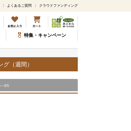
よくあるご質問
クラウドファンディング
メ
イ
ン
コ
ン
特集・キャンペーン
テ
ン
ツ
に
ス
キング（週間）
キ
ッ
プ
6～8/5