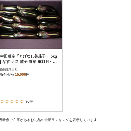
幸田町産「とげなし美茄子」 5kg
| なす ナス 茄子 野菜 ※11月～6
月下旬頃に順次発送予定
愛知県幸田町
寄付金額
15,000
円
（0件）
現時点で在庫があるお礼品の最新ランキングを表示しています。