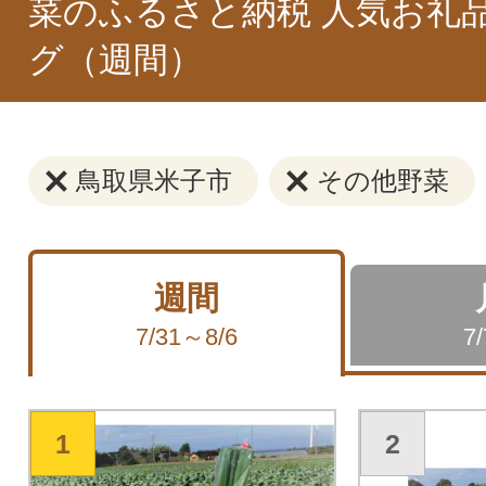
菜のふるさと納税 人気お礼
グ（週間）
鳥取県米子市
その他野菜
週間
7/31～8/6
7
1
2