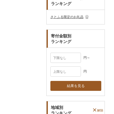
プレークーポン
ランキング
ご当地キャラクター
土鍋
その他日用品
ショール・ストール
村上木彫堆朱
美濃和紙
カタログギフト
弁当箱
真珠・パール
その他のゴルフプレー
ベビー用品
その他キッチン用品
ネクタイ・ベルト
その他陶器・漆器
民芸品
その他体験・チケット
券
その他食器
その他アクセサリー
さとふる限定のお礼品
ペット用品
マフラー・手袋
防災グッズ
その他服飾小物
寄付金額別
その他雑貨
ランキング
円～
円
結果を見る
地域別
解除
ランキング