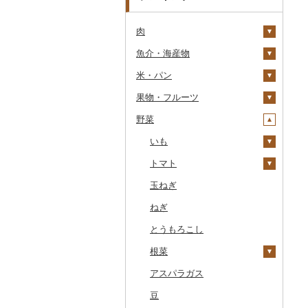
肉
魚介・海産物
牛肉（精肉）
米・パン
牛肉（加工品）
カニ
ステーキ
果物・フルーツ
豚肉（精肉）
エビ
米
すき焼き
ハンバーグ
ズワイガニ
野菜
豚肉（加工品）
いくら
雑穀
ぶどう・マスカット
しゃぶしゃぶ
もつ鍋
ステーキ
タラバガニ
甘エビ
精米
鶏肉
うに
餅
いちご
いも
焼肉
ローストビーフ
すき焼き
ハンバーグ
毛ガニ
ボタンエビ
無洗米
巨峰
鹿肉
明太子・たらこ
その他穀物加工品
りんご
トマト
牛タン
ビーフジャーキー
しゃぶしゃぶ
もつ鍋
鶏肉（精肉）
かにしゃぶ
伊勢海老
玄米
ナガノパープル
じゃがいも
馬肉
その他魚卵
パン
もも
玉ねぎ
和牛
その他牛肉（加工品）
焼肉
ハム
ハム・ソーセージ
その他カニ
その他エビ
明太子
金芽米
ピオーネ
さつまいも
フルーツトマト
羊肉・ラム肉（ジンギス
貝
メロン
ねぎ
黒毛和牛
アグー豚
ソーセージ・ウインナ
唐揚げ
たらこ
数の子
ゆめぴりか
デラウェア
その他いも
ミニトマト
カン）
ー
うなぎ
さくらんぼ
とうもろこし
白老牛
その他豚肉（精肉）
中津からあげ
からすみ
帆立（ホタテ）
つや姫
シャインマスカット
その他トマト
鴨肉
ベーコン・サラミ
鮮魚
梨
根菜
仙台牛
水炊き
キャビア
鮑（アワビ）
コシヒカリ
その他ぶどう・マスカ
猪肉
その他豚肉（加工品）
ット
イカ・タコ
マンゴー
アスパラガス
米沢牛
地鶏
その他魚卵
牡蠣（カキ）
鮭・サーモン
はえぬき
和梨
人参
その他肉・加工品
海苔・海藻
みかん・柑橘
豆
山形牛
赤鶏さつま
あさり
マグロ
イカ
さがびより
洋梨・ラフランス
大根