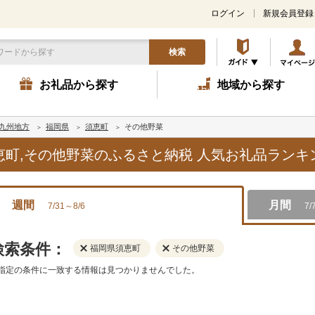
ログイン
新規会員登録
検索
お礼品から探す
地域から探す
九州地方
福岡県
須恵町
その他野菜
須恵町,その他野菜のふるさと納税 人気お礼品ラン
週間
月間
7/31～8/6
7/
検索条件：
福岡県須恵町
その他野菜
指定の条件に一致する情報は見つかりませんでした。