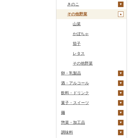
干物
すいか
きのこ
常陸牛
その他鶏肉
しじみ
イワシ
タコ
海苔
あきたこまち
みかん
自然薯
その他魚介・加工品
キウイ
その他野菜
上州牛
サザエ
カツオ
わかめ
ししゃも
ひとめぼれ
レモン
レンコン
しいたけ
柿（カキ）
飛騨牛
はまぐり
金目鯛
ひじき
その他干物
しらす・ちりめん
ミルキークィーン
不知火・デコポン
にんにく・生姜
松茸
山菜
ドライフルーツ
近江牛
その他貝
クエ
その他海苔・海藻
かまぼこ・練り製品
ななつぼし
せとか
その他根菜
その他きのこ
かぼちゃ
その他果物
神戸牛・神戸ビーフ
くじら
その他魚介・加工品
その他米
文旦
干し柿
茄子
但馬牛
サバ
まどんな
干し芋
びわ
レタス
土佐あかうし
さんま
ポンカン
その他ドライフルーツ
ブルーベリー
その他野菜
卵・乳製品
佐賀牛
鯛
その他柑橘
パイナップル
酒・アルコール
卵
長崎和牛
のどぐろ
栗
飲料・ドリンク
チーズ
ビール・発泡酒
あか牛
ふぐ
その他果物
菓子・スイーツ
ヨーグルト
日本酒
水・ミネラルウォーター
宮崎牛
ブリ
ビール
麺
牛乳
焼酎
コーヒー・コーヒー豆
ケーキ
その他牛肉（精肉）
ほっけ
発泡酒
純米大吟醸
惣菜・加工品
バター
梅酒
茶
クッキー
ラーメン
その他鮮魚
地ビール・クラフトビ
純米吟醸
芋焼酎
飲料
ール
調味料
その他乳製品
泡盛
果汁飲料
焼き菓子
うどん
惣菜
大吟醸
麦焼酎
コーヒー豆
飲料