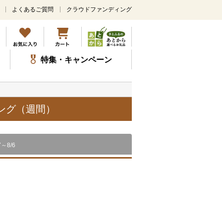
よくあるご質問
クラウドファンディング
メ
イ
ン
コ
ン
特集・キャンペーン
テ
ン
ツ
に
ス
キング（週間）
キ
ッ
プ
7～8/6