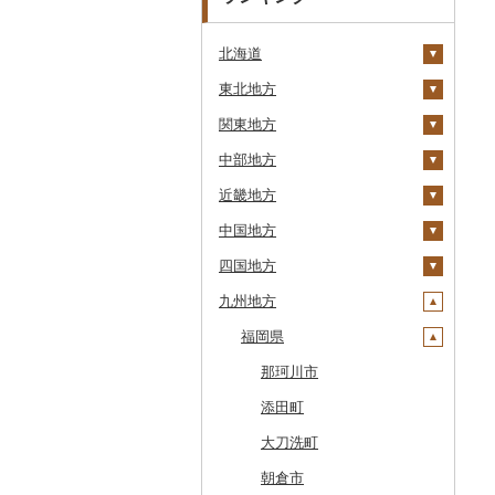
北海道
東北地方
安平町
関東地方
八雲町
青森県
中部地方
鹿部町
岩手県
茨城県
十和田市
近畿地方
江差町
宮城県
栃木県
新潟県
大鰐町
宮古市
土浦市
中国地方
白老町
秋田県
群馬県
富山県
三重県
南部町
軽米町
柴田町
取手市
那須塩原市
十日町市
四国地方
せたな町
山形県
埼玉県
石川県
滋賀県
鳥取県
五戸町
岩手町
色麻町
大潟村
つくば市
市貝町
榛東村
弥彦村
射水市
鈴鹿市
九州地方
旭川市
福島県
千葉県
福井県
京都府
島根県
徳島県
藤崎町
矢巾町
丸森町
横手市
村山市
稲敷市
塩谷町
下仁田町
春日部市
阿賀町
氷見市
羽咋市
伊賀市
長浜市
鳥取県（県庁）
森町
東京都
山梨県
大阪府
岡山県
香川県
福岡県
六ヶ所村
釜石市
大衡村
能代市
尾花沢市
天栄村
潮来市
上三川町
玉村町
蕨市
勝浦市
出雲崎町
朝日町
七尾市
美浜町
木曽岬町
高島市
宮津市
米子市
雲南市
阿波市
稚内市
神奈川県
長野県
兵庫県
広島県
愛媛県
東北町
野田村
加美町
小坂町
上山市
広野町
五霞町
佐野市
安中市
戸田市
袖ケ浦市
八王子市
魚沼市
高岡市
白山市
小浜市
富士吉田市
多気町
草津市
伊根町
茨木市
大山町
海士町
津山市
牟岐町
高松市
那珂川市
標津町
岐阜県
奈良県
山口県
高知県
三戸町
普代村
利府町
仙北市
河北町
鏡石町
北茨城市
真岡市
川場村
毛呂山町
我孫子市
日野市
南足柄市
佐渡市
魚津市
穴水町
越前町
甲斐市
高森町
松阪市
近江八幡市
与謝野町
豊能町
上郡町
琴浦町
津和野町
西粟倉村
安芸太田町
那賀町
直島町
今治市
添田町
清里町
静岡県
和歌山県
東通村
一戸町
白石市
井川町
酒田市
須賀川市
境町
高根沢町
昭和村
久喜市
長柄町
昭島市
松田町
燕市
砺波市
輪島市
若狭町
山梨市
御代田町
養老町
桑名市
竜王町
福知山市
枚方市
神河町
曽爾村
日野町
飯南町
久米南町
世羅町
柳井市
三好市
さぬき市
鬼北町
香美市
大刀洗町
北斗市
愛知県
黒石市
陸前高田市
登米市
潟上市
新庄市
小野町
かすみがうら市
大田原市
甘楽町
ふじみ野市
芝山町
武蔵村山市
大井町
南魚沼市
入善町
中能登町
鯖江市
富士川町
飯田市
八百津町
下田市
志摩市
甲賀市
亀岡市
河内長野市
小野市
河合町
湯浅町
鳥取市
安来市
真庭市
大竹市
平生町
鳴門市
多度津町
西予市
馬路村
朝倉市