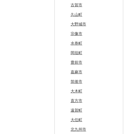
厚真町
中泊町
西和賀町
蔵王町
八峰町
山辺町
磐梯町
常陸大宮市
益子町
前橋市
幸手市
いすみ市
北区
綾瀬市
柏崎市
身延町
伊那市
中津川市
袋井市
愛知県（県庁）
津市
精華町
富田林市
稲美町
川上村
日高川町
総社市
三原市
松茂町
四国中央市
安田町
古賀市
奥尻町
外ヶ浜町
北上市
女川町
鹿角市
戸沢村
三春町
笠間市
芳賀町
藤岡市
日高市
東庄町
多摩市
横須賀市
村上市
早川町
立科町
高山市
熱海市
蒲郡市
名張市
南山城村
松原市
養父市
斑鳩町
紀の川市
新庄村
安芸高田市
佐那河内村
南国市
久山町
網走市
つがる市
平泉町
気仙沼市
大仙市
舟形町
本宮市
行方市
野木町
邑楽町
蓮田市
館山市
稲城市
三浦市
妙高市
南部町
東御市
郡上市
掛川市
東郷町
東員町
京都市
柏原市
南あわじ市
平群町
上富田町
高梁市
北島町
仁淀川町
大野城市
浦河町
弘前市
洋野町
美里町
八郎潟町
最上町
柳津町
結城市
板倉町
川越市
大網白里市
世田谷区
大磯町
聖籠町
昭和町
中野市
白川村
伊豆の国市
犬山市
玉城町
舞鶴市
羽曳野市
洲本市
黒滝村
白浜町
勝央町
吉野川市
大月町
宗像市
広尾町
鰺ヶ沢町
大船渡市
松島町
真室川町
鮫川村
城里町
嬬恋村
宮代町
一宮町
日の出町
箱根町
刈羽村
甲府市
豊丘村
御嵩町
小山町
弥富市
和束町
大阪府（府庁）
猪名川町
御所市
由良町
倉敷市
三原村
水巻町
中札内村
むつ市
山田町
大和町
寒河江市
福島市
水戸市
草津町
吉見町
佐倉市
板橋区
横浜市
湯沢町
甲州市
売木村
海津市
森町
東海市
八幡市
吹田市
尼崎市
上牧町
すさみ町
矢掛町
香南市
岡垣町
滝川市
田舎館村
大槌町
大郷町
西川町
新地町
鉾田市
高崎市
東松山市
木更津市
渋谷区
茅ヶ崎市
新潟市
丹波山村
小諸市
関ケ原町
川根本町
新城市
京田辺市
河南町
加西市
明日香村
日高町
鏡野町
大豊町
豊前市
比布町
青森県（県庁）
南三陸町
高畠町
葛尾村
桜川市
群馬県（県庁）
入間市
茂原市
千代田区
川崎市
木曽町
七宗町
富士市
春日井市
向日市
和泉市
宝塚市
吉野町
有田川町
田野町
嘉麻市
鶴居村
三沢市
仙台市
山形市
三島町
石岡市
大泉町
志木市
野田市
新宿区
厚木市
箕輪町
笠松町
御前崎市
瀬戸市
高槻市
淡路市
奈良市
印南町
高知市
筑後市
釧路市
西目屋村
大河原町
三川町
桑折町
茨城県（県庁）
長野原町
北本市
山武市
江東区
海老名市
駒ヶ根市
東白川村
東伊豆町
大府市
豊中市
丹波篠山市
大和郡山市
和歌山県（県庁）
東洋町
大木町
苫前町
角田市
大江町
矢吹町
坂東市
中之条町
桶川市
鴨川市
青梅市
相模原市
王滝村
土岐市
西伊豆町
半田市
箕面市
香美町
野迫川村
みなべ町
越知町
直方市
当別町
涌谷町
米沢市
国見町
小美玉市
加須市
印西市
国立市
座間市
千曲市
岐阜県（県庁）
清水町
あま市
太子町
芦屋市
葛城市
かつらぎ町
安芸市
遠賀町
占冠村
東松島市
檜枝岐村
日立市
三郷市
神崎町
品川区
二宮町
辰野町
下呂市
南伊豆町
岩倉市
岬町
神戸市
三宅町
田辺市
本山町
大任町
上士幌町
喜多方市
大子町
八潮市
船橋市
福生市
茅野市
多治見市
松崎町
小牧市
千早赤阪村
川西市
生駒市
北山村
土佐清水市
北九州市