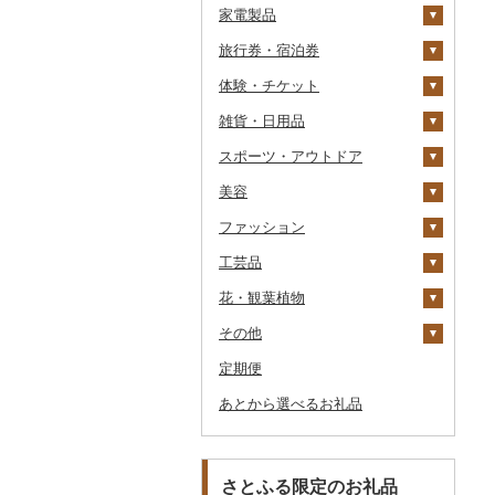
家電製品
ワイン
紅茶
プリン
そば
カレー・シチュー
砂糖
吟醸
米焼酎
粉
茶葉・ティーバッグ
りんごジュース
餃子
旅行券・宿泊券
ウイスキー
その他飲料・ジュース
ゼリー
パスタ
鍋
塩
季節・空調家電
その他日本酒
黒糖焼酎
白ワイン
ドリップ
静岡茶
みかんジュース（オレ
飲料
シュウマイ
カレー
ンジジュース）
体験・チケット
リキュール・洋酒
チョコレート
ひやむぎ
ピザ
醤油
キッチン家電
旅行券
その他焼酎
赤ワイン
足柄茶
茶葉・ティーバッグ
野菜ジュース
コロッケ
シチュー
肉
その他果汁飲料
雑貨・日用品
甘酒
カステラ
そうめん
レトルト
味噌
照明器具
宿泊券
PayPay商品券
シャンパン・スパーク
知覧茶
炭酸飲料
その他惣菜
魚
JTBふるさと旅行クー
リングワイン
ポン（Eメール発行）
スポーツ・アウトドア
ノンアルコール
アイス・ジェラート
その他麺
スープ
酢
パソコン・周辺機器
食事券
家具・インテリア
八女茶
豆乳
その他鍋
その他ワイン
JTBふるさと旅行券
美容
その他酒
その他洋菓子
豆腐・納豆
だし
TV・オーディオ・カメラ
温泉・サウナ・スパ利用
寝具
ゴルフ
その他茶
その他飲料・ジュース
タンス
（紙券）
券
ファッション
煎餅・おかき
漬物
食用油
美容・健康家電
タオル
釣り
スキンケア
豆腐
机・テーブル
布団
ゴルフボール
その他旅行券
水族館
工芸品
羊羹
缶詰・瓶詰
はちみつ
カー用品
文房具・印鑑
サイクリング
シャンプー・リンス
鞄・バッグ
納豆
梅干
えごま油
椅子・チェア・ソファ
枕
泉州タオル
ゴルフクラブ
化粧水・乳液・美容液
動物園
花・観葉植物
饅頭
乾物
ドレッシング
時計
食器
アウトドア・キャンプ
石鹸・ボディーソープ
洋服
織物
キムチ
肉
オリーブオイル
その他家具・インテリ
毛布
その他タオル
ボールペン
ゴルフウェア
洗顔
トートバッグ・ショル
釣り
ア
ダーバッグ
その他
大福
燻製（スモーク）
その他調味料
その他家電
キッチン用品
その他スポーツ
入浴剤
和服
陶器・漆器
観葉植物・苗木
その他漬物
魚
ごま油
タオルケット
ノート・ファイル
グラス・カップ
その他ゴルフ
その他スキンケア
女性・レディース
本場奄美大島紬
ダイビング
キャリーバッグ・スー
定期便
その他和菓子
おせち
日用品
アロマ
靴・履物
その他装飾品・工芸品
花
地域サービス
果物
その他食用油
みりん
その他寝具
印鑑
タンブラー
包丁
ウェア・ユニフォーム
男性・メンズ
その他織物
信楽焼
ツケース
スキーチケット・リフト
あとから選べるお礼品
その他加工品
楽器・器材
プロテイン
アクセサリー
盆栽・その他
その他
ジャム
ケチャップ
その他文房具
箸
フライパン
洗剤
その他スポーツ
子供・ベビー
靴・シューズ
唐津焼
数珠
胡蝶蘭
券
その他鞄・バッグ
本・CD・DVD
その他美容
その他服飾小物
その他缶詰・瓶詰
こしょう
スプーン・フォーク・
鍋
トイレットペーパー
その他洋服
スリッパ・下駄・草履
ペンダント・ネックレ
備前焼
工芸品
造花・プリザーブドフ
ゴルフプレー券
ナイフ
ス
ラワー
おもちゃ・ぬいぐるみ
その他調味料
まな板
ティッシュ
その他靴・履物
財布
美濃焼
播州そろばん
花火大会チケット
GDOふるさとゴルフ
さとふる限定のお礼品
皿・椀
ピアス・イヤリング
その他花