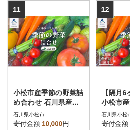
11
12
小松市産季節の野菜詰
【隔月6
め合わせ 石川県産の
小松市産
美味しい野菜 JA小松
め合わせ
石川県小松市
石川県小松
松 野菜
寄付金額
10,000
円
寄付金額