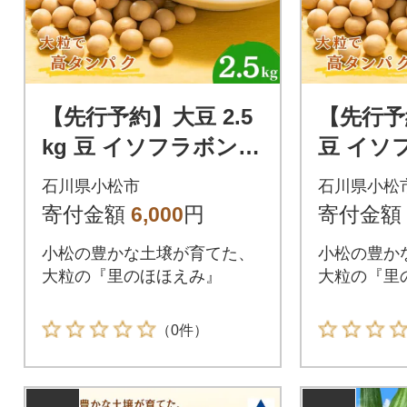
【先行予約】大豆 2.5
【先行予
kg 豆 イソフラボン
豆 イソ
おやつ おつまみ 味噌
つ おつ
石川県小松市
石川県小松
作り
寄付金額
6,000
円
寄付金額
小松の豊かな土壌が育てた、
小松の豊か
大粒の『里のほほえみ』
大粒の『里
（0件）