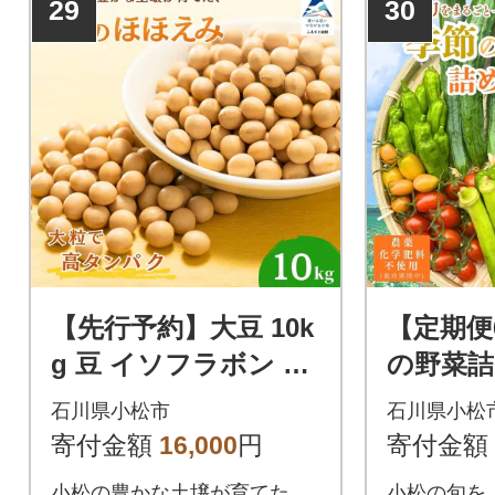
29
30
【先行予約】大豆 10k
【定期便
g 豆 イソフラボン お
の野菜詰
やつ おつまみ 味噌作
セット 
石川県小松市
石川県小松
り
旬の野菜
寄付金額
16,000
円
寄付金額
定期便
小松の豊かな土壌が育てた、
小松の旬を