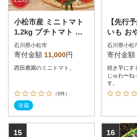
小松市産 ミニトマト
【先行予
1.2kg プチトマト 西
いも お
田農園のトマト
とり甘〜
石川県小松市
石川県小松
ん(紅はるか
寄付金額
11,000
円
寄付金額
西田農園のミニトマト。
焼き芋にす
じゅわ〜ね
す。
（0件）
冷蔵
15
16