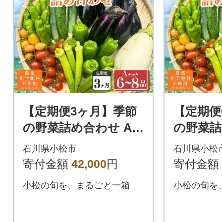
【定期便3ヶ月】季節
【定期便
の野菜詰め合わせ A
の野菜詰
セット 野菜食べ比べ
セット 
石川県小松市
石川県小松
旬の野菜 野菜セット
旬の野菜
寄付金額
42,000
円
寄付金額
定期便
定期便
小松の旬を、まるごと一箱
小松の旬を