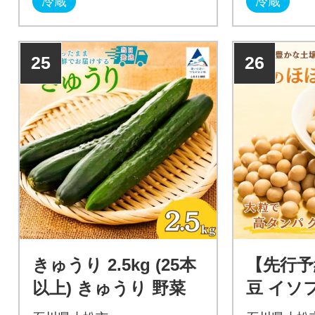
冷蔵
冷蔵
25
26
きゅうり 2.5kg (25本
【先行予
以上) きゅうり 野菜
豆 イソ
つ おつ