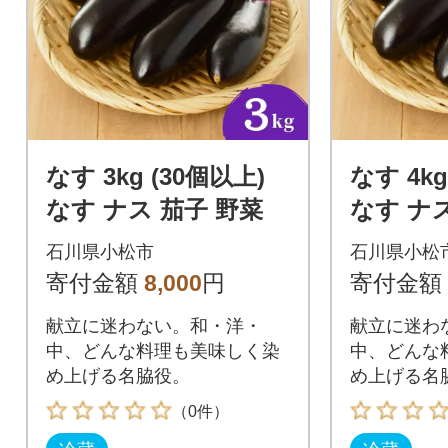
なす 3kg (30個以上)
なす 4kg
なす ナス 茄子 野菜
なす ナ
石川県小松市
石川県小松
寄付金額
8,000
円
寄付金額
献立に迷わない。和・洋・
献立に迷わ
中、どんな料理も美味しく染
中、どんな
め上げる名脇役。
め上げる名
（0件）