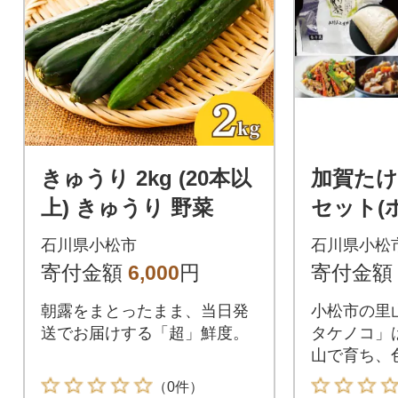
きゅうり 2kg (20本以
加賀たけ
上) きゅうり 野菜
セット(
ス) 筍水
石川県小松市
石川県小松
寄付金額
6,000
円
寄付金額
朝露をまとったまま、当日発
小松市の里
送でお届けする「超」鮮度。
タケノコ」
山で育ち、
みがあり、
（0件）