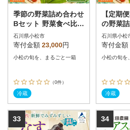
季節の野菜詰め合わせ
【定期便
Bセット 野菜食べ比
の野菜詰
べ 旬の野菜 野菜セッ
セット 
石川県小松市
石川県小松
ト
旬の野菜
寄付金額
23,000
円
寄付金額
定期便
小松の旬を、まるごと一箱
小松の旬を
（0件）
冷蔵
冷蔵
33
34