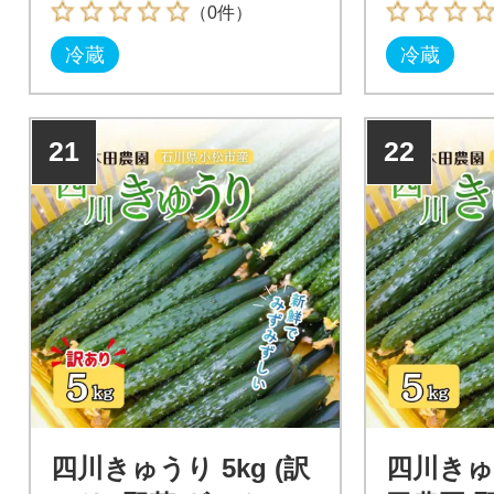
（0件）
冷蔵
冷蔵
21
22
四川きゅうり 5kg (訳
四川きゅう