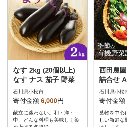
なす 2kg (20個以上)
西田農園
なす ナス 茄子 野菜
詰合せ 
食べ比べ
石川県小松市
石川県小松
寄付金額
6,000
円
寄付金額
献立に迷わない。和・洋・
葉物を中心
中、どんな料理も美味しく染
しい新鮮な
め上げる名脇役。
けします