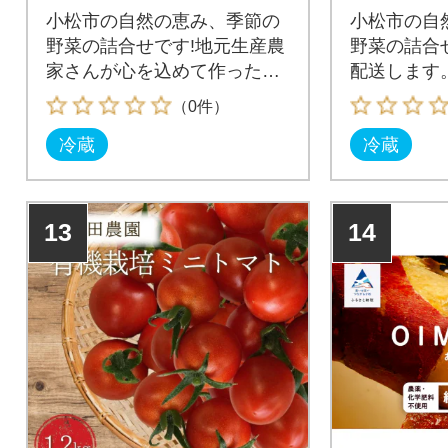
小松市の自然の恵み、季節の
小松市の自
野菜の詰合せです!地元生産農
野菜の詰合せ
家さんが心を込めて作った新
配送します
鮮野菜を、JA小松市の目利き
（0件）
スタッフが、詰め込んで愛情
冷蔵
冷蔵
込めて送ります。
13
14