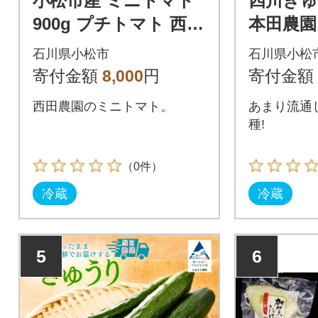
小松市産 ミニトマト
四川きゅう
900g プチトマト 西田
本田農園
農園のトマト
石川県小松市
石川県小松
寄付金額
8,000
円
寄付金額
西田農園のミニトマト。
あまり流通
種!
（0件）
冷蔵
冷蔵
5
6