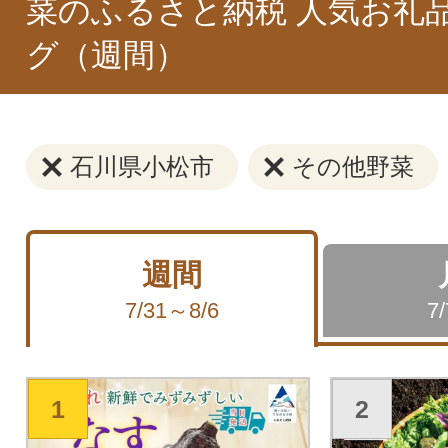
菜のふるさと納税 人気お礼
グ（週間）
石川県小松市
その他野菜
週間
7/31～8/6
7
1
2