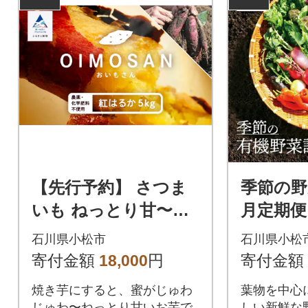
【先行予約】 さつま
季節の野
いも ねっとり甘〜い
月定期便
おいもさん (紅はる
箱 40cm
石川県小松市
石川県小松
か)サツマイモ 5kg
目安)【
寄付金額
18,000
円
寄付金額
焼き芋にすると、蜜がじゅわ
葉物を中心
じゅわ〜ねっとり甘いお芋で
しい新鮮な