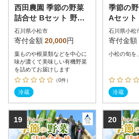
西田農園 季節の野菜
季節の野
詰合せ Bセット 野菜
Aセット
食べ比べ 旬の野菜セ
べ 旬の
石川県小松市
石川県小松
ット
ト
寄付金額
20,000
円
寄付金額
葉ものや根菜類などを中心に
小松の旬を
味が濃くて美味しい有機野菜
を詰めてお届けします
（0件）
冷蔵
冷蔵
19
20