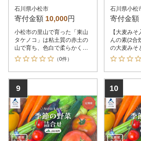
ス) 筍水煮 真空包装
ごはんの
石川県小松市
石川県小松
用)セッ
寄付金額
10,000
円
寄付金額
小松市の里山で育った「東山
【大麦みそ
タケノコ」は粘土質の赤土の
んの素(2合
山で育ち、色白で柔らかく甘
の大麦みそ
みがあり、香り豊かなタケノ
のこをたっ
（0件）
コで知られております。
豊かに仕上
はんの素」
9
10