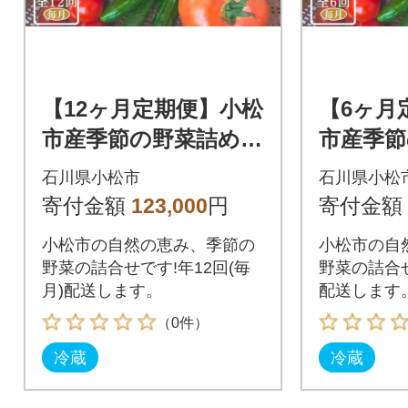
【12ヶ月定期便】小松
【6ヶ月
市産季節の野菜詰め合
市産季節
わせ 定期便 JA小松
わせ 定期
石川県小松市
石川県小松
野菜定期便
野菜定期
寄付金額
123,000
円
寄付金額
小松市の自然の恵み、季節の
小松市の自
野菜の詰合せです!年12回(毎
野菜の詰合せ
月)配送します。
配送します
（0件）
冷蔵
冷蔵