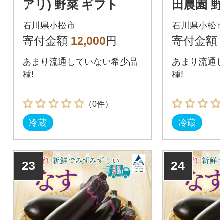
アリ) 野菜 ギフト
田農園 
石川県小松市
石川県小松
寄付金額
12,000
円
寄付金額
あまり流通していない希少品
あまり流通
種!
種!
（0件）
冷蔵
冷蔵
23
24