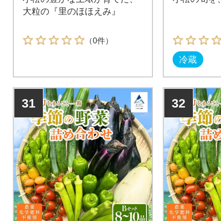
大粒の『里のほほえみ』
（0件）
冷蔵
31
32