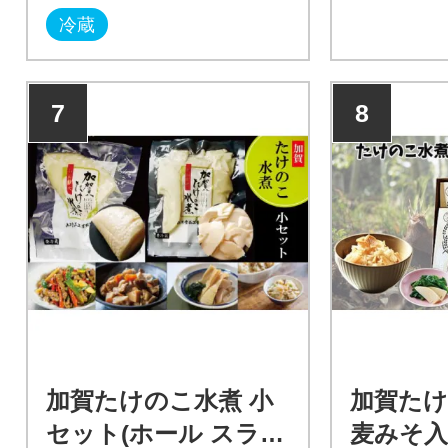
コで知られ
冷蔵
7
8
加賀たけのこ水煮 小
加賀たけ
セット(ホール スライ
麦みそ入