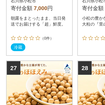
石川県小松市
石川県小松
寄付金額
7,000
円
寄付金額
朝露をまとったまま、当日発
小松の豊か
送でお届けする「超」鮮度。
大粒の『里
（0件）
冷蔵
27
28