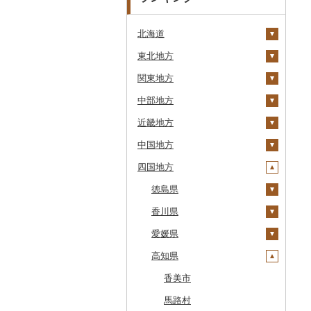
北海道
東北地方
安平町
関東地方
八雲町
青森県
中部地方
鹿部町
岩手県
茨城県
十和田市
近畿地方
江差町
宮城県
栃木県
新潟県
大鰐町
宮古市
土浦市
中国地方
白老町
秋田県
群馬県
富山県
三重県
南部町
軽米町
柴田町
取手市
那須塩原市
十日町市
四国地方
せたな町
山形県
埼玉県
石川県
滋賀県
鳥取県
五戸町
岩手町
色麻町
大潟村
つくば市
市貝町
榛東村
弥彦村
射水市
鈴鹿市
旭川市
福島県
千葉県
福井県
京都府
島根県
徳島県
藤崎町
矢巾町
丸森町
横手市
村山市
稲敷市
塩谷町
下仁田町
春日部市
阿賀町
氷見市
羽咋市
伊賀市
長浜市
鳥取県（県庁）
森町
東京都
山梨県
大阪府
岡山県
香川県
六ヶ所村
釜石市
大衡村
能代市
尾花沢市
天栄村
潮来市
上三川町
玉村町
蕨市
勝浦市
出雲崎町
朝日町
七尾市
美浜町
木曽岬町
高島市
宮津市
米子市
雲南市
阿波市
稚内市
神奈川県
長野県
兵庫県
広島県
愛媛県
東北町
野田村
加美町
小坂町
上山市
広野町
五霞町
佐野市
安中市
戸田市
袖ケ浦市
八王子市
魚沼市
高岡市
白山市
小浜市
富士吉田市
多気町
草津市
伊根町
茨木市
大山町
海士町
津山市
牟岐町
高松市
標津町
岐阜県
奈良県
山口県
高知県
三戸町
普代村
利府町
仙北市
河北町
鏡石町
北茨城市
真岡市
川場村
毛呂山町
我孫子市
日野市
南足柄市
佐渡市
魚津市
穴水町
越前町
甲斐市
高森町
松阪市
近江八幡市
与謝野町
豊能町
上郡町
琴浦町
津和野町
西粟倉村
安芸太田町
那賀町
直島町
今治市
清里町
静岡県
和歌山県
東通村
一戸町
白石市
井川町
酒田市
須賀川市
境町
高根沢町
昭和村
久喜市
長柄町
昭島市
松田町
燕市
砺波市
輪島市
若狭町
山梨市
御代田町
養老町
桑名市
竜王町
福知山市
枚方市
神河町
曽爾村
日野町
飯南町
久米南町
世羅町
柳井市
三好市
さぬき市
鬼北町
香美市
北斗市
愛知県
黒石市
陸前高田市
登米市
潟上市
新庄市
小野町
かすみがうら市
大田原市
甘楽町
ふじみ野市
芝山町
武蔵村山市
大井町
南魚沼市
入善町
中能登町
鯖江市
富士川町
飯田市
八百津町
下田市
志摩市
甲賀市
亀岡市
河内長野市
小野市
河合町
湯浅町
鳥取市
安来市
真庭市
大竹市
平生町
鳴門市
多度津町
西予市
馬路村