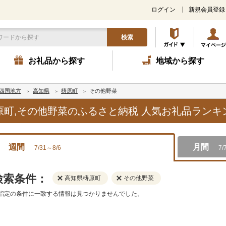
ログイン
新規会員登録
検索
お礼品から探す
地域から探す
四国地方
高知県
梼原町
その他野菜
梼原町,その他野菜のふるさと納税 人気お礼品ラン
週間
月間
7/31～8/6
7/
検索条件：
高知県梼原町
その他野菜
指定の条件に一致する情報は見つかりませんでした。