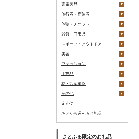
家電製品
ワイン
紅茶
プリン
そば
カレー・シチュー
砂糖
吟醸
米焼酎
粉
茶葉・ティーバッグ
りんごジュース
餃子
旅行券・宿泊券
ウイスキー
その他飲料・ジュース
ゼリー
パスタ
鍋
塩
季節・空調家電
その他日本酒
黒糖焼酎
白ワイン
ドリップ
静岡茶
みかんジュース（オレ
飲料
シュウマイ
カレー
ンジジュース）
体験・チケット
リキュール・洋酒
チョコレート
ひやむぎ
ピザ
醤油
キッチン家電
旅行券
その他焼酎
赤ワイン
足柄茶
茶葉・ティーバッグ
野菜ジュース
コロッケ
シチュー
肉
その他果汁飲料
雑貨・日用品
甘酒
カステラ
そうめん
レトルト
味噌
照明器具
宿泊券
PayPay商品券
シャンパン・スパーク
知覧茶
炭酸飲料
その他惣菜
魚
JTBふるさと旅行クー
リングワイン
ポン（Eメール発行）
スポーツ・アウトドア
ノンアルコール
アイス・ジェラート
その他麺
スープ
酢
パソコン・周辺機器
食事券
家具・インテリア
八女茶
豆乳
その他鍋
その他ワイン
JTBふるさと旅行券
美容
その他酒
その他洋菓子
豆腐・納豆
だし
TV・オーディオ・カメラ
温泉・サウナ・スパ利用
寝具
ゴルフ
その他茶
その他飲料・ジュース
タンス
（紙券）
券
ファッション
煎餅・おかき
漬物
食用油
美容・健康家電
タオル
釣り
スキンケア
豆腐
机・テーブル
布団
ゴルフボール
その他旅行券
水族館
工芸品
羊羹
缶詰・瓶詰
はちみつ
カー用品
文房具・印鑑
サイクリング
シャンプー・リンス
鞄・バッグ
納豆
梅干
えごま油
椅子・チェア・ソファ
枕
泉州タオル
ゴルフクラブ
化粧水・乳液・美容液
動物園
花・観葉植物
饅頭
乾物
ドレッシング
時計
食器
アウトドア・キャンプ
石鹸・ボディーソープ
洋服
織物
キムチ
肉
オリーブオイル
その他家具・インテリ
毛布
その他タオル
ボールペン
ゴルフウェア
洗顔
トートバッグ・ショル
釣り
ア
ダーバッグ
その他
大福
燻製（スモーク）
その他調味料
その他家電
キッチン用品
その他スポーツ
入浴剤
和服
陶器・漆器
観葉植物・苗木
その他漬物
魚
ごま油
タオルケット
ノート・ファイル
グラス・カップ
その他ゴルフ
その他スキンケア
女性・レディース
本場奄美大島紬
ダイビング
キャリーバッグ・スー
定期便
その他和菓子
おせち
日用品
アロマ
靴・履物
その他装飾品・工芸品
花
地域サービス
果物
その他食用油
みりん
その他寝具
印鑑
タンブラー
包丁
ウェア・ユニフォーム
男性・メンズ
その他織物
信楽焼
ツケース
スキーチケット・リフト
あとから選べるお礼品
その他加工品
楽器・器材
プロテイン
アクセサリー
盆栽・その他
その他
ジャム
ケチャップ
その他文房具
箸
フライパン
洗剤
その他スポーツ
子供・ベビー
靴・シューズ
唐津焼
数珠
胡蝶蘭
券
その他鞄・バッグ
本・CD・DVD
その他美容
その他服飾小物
その他缶詰・瓶詰
こしょう
スプーン・フォーク・
鍋
トイレットペーパー
その他洋服
スリッパ・下駄・草履
ペンダント・ネックレ
備前焼
工芸品
造花・プリザーブドフ
ゴルフプレー券
ナイフ
ス
ラワー
おもちゃ・ぬいぐるみ
その他調味料
まな板
ティッシュ
その他靴・履物
財布
美濃焼
播州そろばん
花火大会チケット
GDOふるさとゴルフ
さとふる限定のお礼品
皿・椀
ピアス・イヤリング
その他花