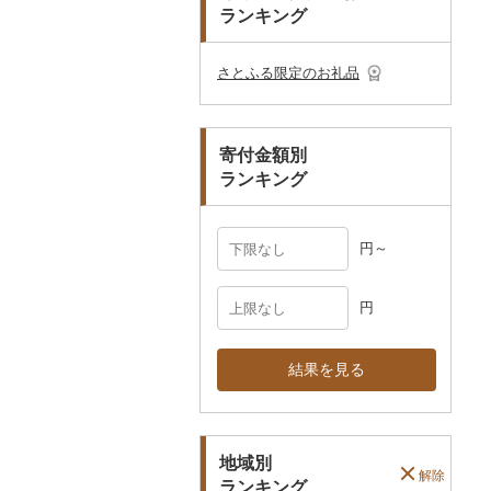
プレークーポン
ランキング
ご当地キャラクター
土鍋
その他日用品
ショール・ストール
村上木彫堆朱
美濃和紙
カタログギフト
弁当箱
真珠・パール
その他のゴルフプレー
ベビー用品
その他キッチン用品
ネクタイ・ベルト
その他陶器・漆器
民芸品
その他体験・チケット
券
その他食器
その他アクセサリー
さとふる限定のお礼品
ペット用品
マフラー・手袋
防災グッズ
その他服飾小物
寄付金額別
その他雑貨
ランキング
円～
円
結果を見る
地域別
解除
ランキング