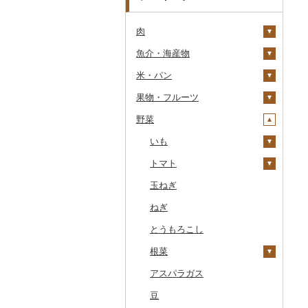
肉
魚介・海産物
牛肉（精肉）
米・パン
牛肉（加工品）
カニ
ステーキ
果物・フルーツ
豚肉（精肉）
エビ
米
すき焼き
ハンバーグ
ズワイガニ
野菜
豚肉（加工品）
いくら
雑穀
ぶどう・マスカット
しゃぶしゃぶ
もつ鍋
ステーキ
タラバガニ
甘エビ
精米
鶏肉
うに
餅
いちご
いも
焼肉
ローストビーフ
すき焼き
ハンバーグ
毛ガニ
ボタンエビ
無洗米
巨峰
鹿肉
明太子・たらこ
その他穀物加工品
りんご
トマト
牛タン
ビーフジャーキー
しゃぶしゃぶ
もつ鍋
鶏肉（精肉）
かにしゃぶ
伊勢海老
玄米
ナガノパープル
じゃがいも
馬肉
その他魚卵
パン
もも
玉ねぎ
和牛
その他牛肉（加工品）
焼肉
ハム
ハム・ソーセージ
その他カニ
その他エビ
明太子
金芽米
ピオーネ
さつまいも
フルーツトマト
羊肉・ラム肉（ジンギス
貝
メロン
ねぎ
黒毛和牛
アグー豚
ソーセージ・ウインナ
唐揚げ
たらこ
数の子
ゆめぴりか
デラウェア
その他いも
ミニトマト
カン）
ー
うなぎ
さくらんぼ
とうもろこし
白老牛
その他豚肉（精肉）
中津からあげ
からすみ
帆立（ホタテ）
つや姫
シャインマスカット
その他トマト
鴨肉
ベーコン・サラミ
鮮魚
梨
根菜
仙台牛
水炊き
キャビア
鮑（アワビ）
コシヒカリ
その他ぶどう・マスカ
猪肉
その他豚肉（加工品）
ット
イカ・タコ
マンゴー
アスパラガス
米沢牛
地鶏
その他魚卵
牡蠣（カキ）
鮭・サーモン
はえぬき
和梨
人参
その他肉・加工品
海苔・海藻
みかん・柑橘
豆
山形牛
赤鶏さつま
あさり
マグロ
イカ
さがびより
洋梨・ラフランス
大根