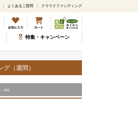
よくあるご質問
クラウドファンディング
メ
イ
ン
コ
ン
特集・キャンペーン
テ
ン
ツ
に
ス
キング（週間）
キ
ッ
プ
7～8/6