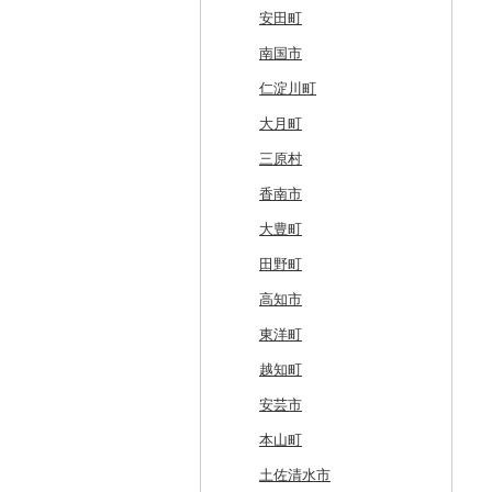
厚真町
中泊町
西和賀町
蔵王町
八峰町
山辺町
磐梯町
常陸大宮市
益子町
前橋市
幸手市
いすみ市
北区
綾瀬市
柏崎市
身延町
伊那市
中津川市
袋井市
愛知県（県庁）
津市
精華町
富田林市
稲美町
川上村
日高川町
総社市
三原市
松茂町
四国中央市
安田町
奥尻町
外ヶ浜町
北上市
女川町
鹿角市
戸沢村
三春町
笠間市
芳賀町
藤岡市
日高市
東庄町
多摩市
横須賀市
村上市
早川町
立科町
高山市
熱海市
蒲郡市
名張市
南山城村
松原市
養父市
斑鳩町
紀の川市
新庄村
安芸高田市
佐那河内村
南国市
網走市
つがる市
平泉町
気仙沼市
大仙市
舟形町
本宮市
行方市
野木町
邑楽町
蓮田市
館山市
稲城市
三浦市
妙高市
南部町
東御市
郡上市
掛川市
東郷町
東員町
京都市
柏原市
南あわじ市
平群町
上富田町
高梁市
北島町
仁淀川町
浦河町
弘前市
洋野町
美里町
八郎潟町
最上町
柳津町
結城市
板倉町
川越市
大網白里市
世田谷区
大磯町
聖籠町
昭和町
中野市
白川村
伊豆の国市
犬山市
玉城町
舞鶴市
羽曳野市
洲本市
黒滝村
白浜町
勝央町
吉野川市
大月町
広尾町
鰺ヶ沢町
大船渡市
松島町
真室川町
鮫川村
城里町
嬬恋村
宮代町
一宮町
日の出町
箱根町
刈羽村
甲府市
豊丘村
御嵩町
小山町
弥富市
和束町
大阪府（府庁）
猪名川町
御所市
由良町
倉敷市
三原村
中札内村
むつ市
山田町
大和町
寒河江市
福島市
水戸市
草津町
吉見町
佐倉市
板橋区
横浜市
湯沢町
甲州市
売木村
海津市
森町
東海市
八幡市
吹田市
尼崎市
上牧町
すさみ町
矢掛町
香南市
滝川市
田舎館村
大槌町
大郷町
西川町
新地町
鉾田市
高崎市
東松山市
木更津市
渋谷区
茅ヶ崎市
新潟市
丹波山村
小諸市
関ケ原町
川根本町
新城市
京田辺市
河南町
加西市
明日香村
日高町
鏡野町
大豊町
比布町
青森県（県庁）
南三陸町
高畠町
葛尾村
桜川市
群馬県（県庁）
入間市
茂原市
千代田区
川崎市
木曽町
七宗町
富士市
春日井市
向日市
和泉市
宝塚市
吉野町
有田川町
田野町
鶴居村
三沢市
仙台市
山形市
三島町
石岡市
大泉町
志木市
野田市
新宿区
厚木市
箕輪町
笠松町
御前崎市
瀬戸市
高槻市
淡路市
奈良市
印南町
高知市
釧路市
西目屋村
大河原町
三川町
桑折町
茨城県（県庁）
長野原町
北本市
山武市
江東区
海老名市
駒ヶ根市
東白川村
東伊豆町
大府市
豊中市
丹波篠山市
大和郡山市
和歌山県（県庁）
東洋町
苫前町
角田市
大江町
矢吹町
坂東市
中之条町
桶川市
鴨川市
青梅市
相模原市
王滝村
土岐市
西伊豆町
半田市
箕面市
香美町
野迫川村
みなべ町
越知町
当別町
涌谷町
米沢市
国見町
小美玉市
加須市
印西市
国立市
座間市
千曲市
岐阜県（県庁）
清水町
あま市
太子町
芦屋市
葛城市
かつらぎ町
安芸市
占冠村
東松島市
檜枝岐村
日立市
三郷市
神崎町
品川区
二宮町
辰野町
下呂市
南伊豆町
岩倉市
岬町
神戸市
三宅町
田辺市
本山町
上士幌町
喜多方市
大子町
八潮市
船橋市
福生市
茅野市
多治見市
松崎町
小牧市
千早赤阪村
川西市
生駒市
北山村
土佐清水市