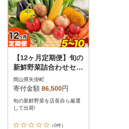
【12ヶ月定期便】旬の
新鮮野菜詰合わせセッ
ト野菜5～10品目《お
岡山県矢掛町
申込み月の翌月から出
寄付金額
86,500
円
荷開始》
旬の新鮮野菜を店長自ら厳選
して出荷!
（0件）