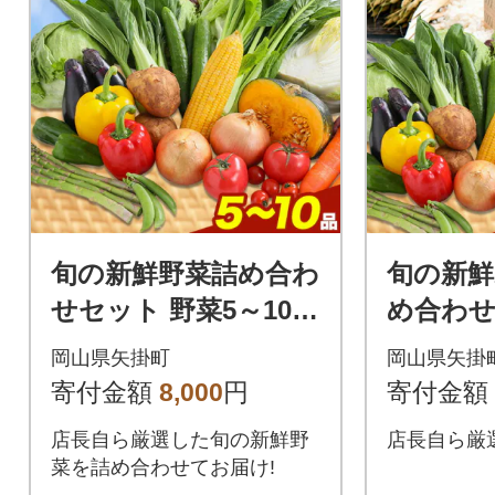
旬の新鮮野菜詰め合わ
旬の新鮮
せセット 野菜5～10品
め合わせ
目入 青空市きらり《3
～10品
岡山県矢掛町
岡山県矢掛
0日以内に出荷予定》
らり《3
寄付金額
8,000
円
寄付金額
荷予定》
店長自ら厳選した旬の新鮮野
店長自ら厳選
菜を詰め合わせてお届け!