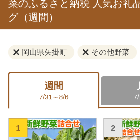
菜のふるさと納税 人気お礼
グ（週間）
岡山県矢掛町
その他野菜
週間
7/31～8/6
7
1
2