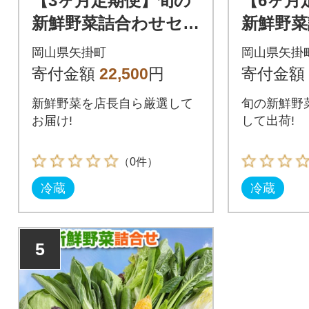
【3ヶ月定期便】旬の
【6ヶ月
新鮮野菜詰合わせセッ
新鮮野菜
ト野菜5～10品目入
ト野菜5
岡山県矢掛町
岡山県矢掛
《お申込み月の翌月か
申込み月
寄付金額
22,500
円
寄付金額
ら出荷開始》
荷開始》
新鮮野菜を店長自ら厳選して
旬の新鮮野
お届け!
して出荷!
（0件）
冷蔵
冷蔵
5