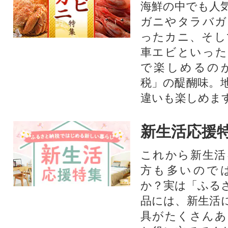
海鮮の中でも人
ガニやタラバガ
ったカニ、そし
車エビといった
で楽しめるの
税」の醍醐味。
違いも楽しめま
新生活応援
これから新生活
方も多いので
か？実は「ふる
品には、新生活
具がたくさんあ