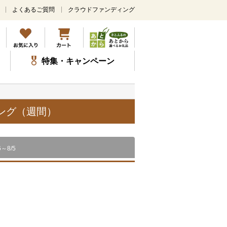
よくあるご質問
クラウドファンディング
メ
イ
ン
コ
ン
特集・キャンペーン
テ
ン
ツ
に
ス
キング（週間）
キ
ッ
プ
6～8/5