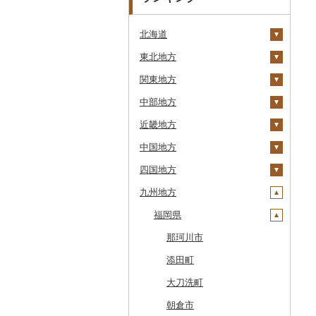
北海道
東北地方
安平町
関東地方
八雲町
青森県
中部地方
鹿部町
岩手県
茨城県
十和田市
近畿地方
江差町
宮城県
栃木県
新潟県
大鰐町
宮古市
土浦市
中国地方
白老町
秋田県
群馬県
富山県
三重県
南部町
軽米町
柴田町
取手市
那須塩原市
十日町市
四国地方
せたな町
山形県
埼玉県
石川県
滋賀県
鳥取県
五戸町
岩手町
色麻町
大潟村
つくば市
市貝町
榛東村
弥彦村
射水市
鈴鹿市
九州地方
旭川市
福島県
千葉県
福井県
京都府
島根県
徳島県
藤崎町
矢巾町
丸森町
横手市
村山市
稲敷市
塩谷町
下仁田町
春日部市
阿賀町
氷見市
羽咋市
伊賀市
長浜市
鳥取県（県庁）
森町
東京都
山梨県
大阪府
岡山県
香川県
福岡県
六ヶ所村
釜石市
大衡村
能代市
尾花沢市
天栄村
潮来市
上三川町
玉村町
蕨市
勝浦市
出雲崎町
朝日町
七尾市
美浜町
木曽岬町
高島市
宮津市
米子市
雲南市
阿波市
稚内市
神奈川県
長野県
兵庫県
広島県
愛媛県
東北町
野田村
加美町
小坂町
上山市
広野町
五霞町
佐野市
安中市
戸田市
袖ケ浦市
八王子市
魚沼市
高岡市
白山市
小浜市
富士吉田市
多気町
草津市
伊根町
茨木市
大山町
海士町
津山市
牟岐町
高松市
那珂川市
標津町
岐阜県
奈良県
山口県
高知県
三戸町
普代村
利府町
仙北市
河北町
鏡石町
北茨城市
真岡市
川場村
毛呂山町
我孫子市
日野市
南足柄市
佐渡市
魚津市
穴水町
越前町
甲斐市
高森町
松阪市
近江八幡市
与謝野町
豊能町
上郡町
琴浦町
津和野町
西粟倉村
安芸太田町
那賀町
直島町
今治市
添田町
清里町
静岡県
和歌山県
東通村
一戸町
白石市
井川町
酒田市
須賀川市
境町
高根沢町
昭和村
久喜市
長柄町
昭島市
松田町
燕市
砺波市
輪島市
若狭町
山梨市
御代田町
養老町
桑名市
竜王町
福知山市
枚方市
神河町
曽爾村
日野町
飯南町
久米南町
世羅町
柳井市
三好市
さぬき市
鬼北町
香美市
大刀洗町
北斗市
愛知県
黒石市
陸前高田市
登米市
潟上市
新庄市
小野町
かすみがうら市
大田原市
甘楽町
ふじみ野市
芝山町
武蔵村山市
大井町
南魚沼市
入善町
中能登町
鯖江市
富士川町
飯田市
八百津町
下田市
志摩市
甲賀市
亀岡市
河内長野市
小野市
河合町
湯浅町
鳥取市
安来市
真庭市
大竹市
平生町
鳴門市
多度津町
西予市
馬路村
朝倉市