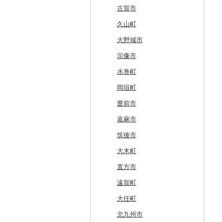
厚真町
中泊町
西和賀町
蔵王町
八峰町
山辺町
磐梯町
常陸大宮市
益子町
前橋市
幸手市
いすみ市
北区
綾瀬市
柏崎市
身延町
伊那市
中津川市
袋井市
愛知県（県庁）
津市
精華町
富田林市
稲美町
川上村
日高川町
総社市
三原市
松茂町
四国中央市
安田町
古賀市
奥尻町
外ヶ浜町
北上市
女川町
鹿角市
戸沢村
三春町
笠間市
芳賀町
藤岡市
日高市
東庄町
多摩市
横須賀市
村上市
早川町
立科町
高山市
熱海市
蒲郡市
名張市
南山城村
松原市
養父市
斑鳩町
紀の川市
新庄村
安芸高田市
佐那河内村
南国市
久山町
網走市
つがる市
平泉町
気仙沼市
大仙市
舟形町
本宮市
行方市
野木町
邑楽町
蓮田市
館山市
稲城市
三浦市
妙高市
南部町
東御市
郡上市
掛川市
東郷町
東員町
京都市
柏原市
南あわじ市
平群町
上富田町
高梁市
北島町
仁淀川町
大野城市
浦河町
弘前市
洋野町
美里町
八郎潟町
最上町
柳津町
結城市
板倉町
川越市
大網白里市
世田谷区
大磯町
聖籠町
昭和町
中野市
白川村
伊豆の国市
犬山市
玉城町
舞鶴市
羽曳野市
洲本市
黒滝村
白浜町
勝央町
吉野川市
大月町
宗像市
広尾町
鰺ヶ沢町
大船渡市
松島町
真室川町
鮫川村
城里町
嬬恋村
宮代町
一宮町
日の出町
箱根町
刈羽村
甲府市
豊丘村
御嵩町
小山町
弥富市
和束町
大阪府（府庁）
猪名川町
御所市
由良町
倉敷市
三原村
水巻町
中札内村
むつ市
山田町
大和町
寒河江市
福島市
水戸市
草津町
吉見町
佐倉市
板橋区
横浜市
湯沢町
甲州市
売木村
海津市
森町
東海市
八幡市
吹田市
尼崎市
上牧町
すさみ町
矢掛町
香南市
岡垣町
滝川市
田舎館村
大槌町
大郷町
西川町
新地町
鉾田市
高崎市
東松山市
木更津市
渋谷区
茅ヶ崎市
新潟市
丹波山村
小諸市
関ケ原町
川根本町
新城市
京田辺市
河南町
加西市
明日香村
日高町
鏡野町
大豊町
豊前市
比布町
青森県（県庁）
南三陸町
高畠町
葛尾村
桜川市
群馬県（県庁）
入間市
茂原市
千代田区
川崎市
木曽町
七宗町
富士市
春日井市
向日市
和泉市
宝塚市
吉野町
有田川町
田野町
嘉麻市
鶴居村
三沢市
仙台市
山形市
三島町
石岡市
大泉町
志木市
野田市
新宿区
厚木市
箕輪町
笠松町
御前崎市
瀬戸市
高槻市
淡路市
奈良市
印南町
高知市
筑後市
釧路市
西目屋村
大河原町
三川町
桑折町
茨城県（県庁）
長野原町
北本市
山武市
江東区
海老名市
駒ヶ根市
東白川村
東伊豆町
大府市
豊中市
丹波篠山市
大和郡山市
和歌山県（県庁）
東洋町
大木町
苫前町
角田市
大江町
矢吹町
坂東市
中之条町
桶川市
鴨川市
青梅市
相模原市
王滝村
土岐市
西伊豆町
半田市
箕面市
香美町
野迫川村
みなべ町
越知町
直方市
当別町
涌谷町
米沢市
国見町
小美玉市
加須市
印西市
国立市
座間市
千曲市
岐阜県（県庁）
清水町
あま市
太子町
芦屋市
葛城市
かつらぎ町
安芸市
遠賀町
占冠村
東松島市
檜枝岐村
日立市
三郷市
神崎町
品川区
二宮町
辰野町
下呂市
南伊豆町
岩倉市
岬町
神戸市
三宅町
田辺市
本山町
大任町
上士幌町
喜多方市
大子町
八潮市
船橋市
福生市
茅野市
多治見市
松崎町
小牧市
千早赤阪村
川西市
生駒市
北山村
土佐清水市
北九州市