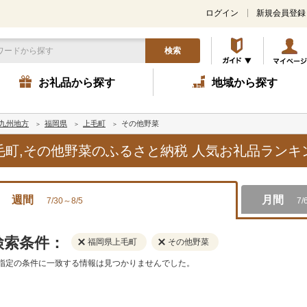
ログイン
新規会員登録
検索
お礼品から探す
地域から探す
九州地方
福岡県
上毛町
その他野菜
上毛町,その他野菜のふるさと納税 人気お礼品ラン
週間
月間
7/30～8/5
7/
検索条件：
福岡県上毛町
その他野菜
指定の条件に一致する情報は見つかりませんでした。