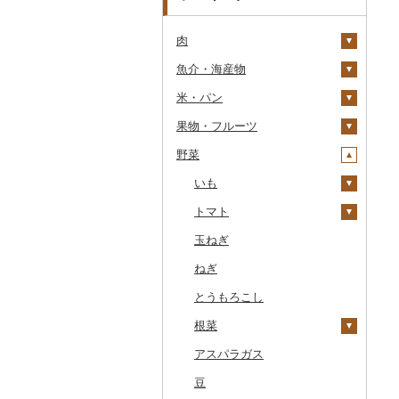
肉
魚介・海産物
牛肉（精肉）
米・パン
牛肉（加工品）
カニ
ステーキ
果物・フルーツ
豚肉（精肉）
エビ
米
すき焼き
ハンバーグ
ズワイガニ
野菜
豚肉（加工品）
いくら
雑穀
ぶどう・マスカット
しゃぶしゃぶ
もつ鍋
ステーキ
タラバガニ
甘エビ
精米
鶏肉
うに
餅
いちご
いも
焼肉
ローストビーフ
すき焼き
ハンバーグ
毛ガニ
ボタンエビ
無洗米
巨峰
鹿肉
明太子・たらこ
その他穀物加工品
りんご
トマト
牛タン
ビーフジャーキー
しゃぶしゃぶ
もつ鍋
鶏肉（精肉）
かにしゃぶ
伊勢海老
玄米
ナガノパープル
じゃがいも
馬肉
その他魚卵
パン
もも
玉ねぎ
和牛
その他牛肉（加工品）
焼肉
ハム
ハム・ソーセージ
その他カニ
その他エビ
明太子
金芽米
ピオーネ
さつまいも
フルーツトマト
羊肉・ラム肉（ジンギス
貝
メロン
ねぎ
黒毛和牛
アグー豚
ソーセージ・ウインナ
唐揚げ
たらこ
数の子
ゆめぴりか
デラウェア
その他いも
ミニトマト
カン）
ー
うなぎ
さくらんぼ
とうもろこし
白老牛
その他豚肉（精肉）
中津からあげ
からすみ
帆立（ホタテ）
つや姫
シャインマスカット
その他トマト
鴨肉
ベーコン・サラミ
鮮魚
梨
根菜
仙台牛
水炊き
キャビア
鮑（アワビ）
コシヒカリ
その他ぶどう・マスカ
猪肉
その他豚肉（加工品）
ット
イカ・タコ
マンゴー
アスパラガス
米沢牛
地鶏
その他魚卵
牡蠣（カキ）
鮭・サーモン
はえぬき
和梨
人参
その他肉・加工品
海苔・海藻
みかん・柑橘
豆
山形牛
赤鶏さつま
あさり
マグロ
イカ
さがびより
洋梨・ラフランス
大根