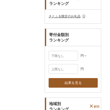
プレークーポン
ランキング
ご当地キャラクター
土鍋
その他日用品
ショール・ストール
村上木彫堆朱
美濃和紙
カタログギフト
弁当箱
真珠・パール
その他のゴルフプレー
ベビー用品
その他キッチン用品
ネクタイ・ベルト
その他陶器・漆器
民芸品
その他体験・チケット
券
その他食器
その他アクセサリー
さとふる限定のお礼品
ペット用品
マフラー・手袋
防災グッズ
その他服飾小物
寄付金額別
その他雑貨
ランキング
円～
円
結果を見る
地域別
解除
ランキング