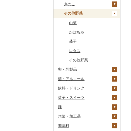
干物
すいか
きのこ
常陸牛
その他鶏肉
しじみ
イワシ
タコ
海苔
あきたこまち
みかん
自然薯
その他魚介・加工品
キウイ
その他野菜
上州牛
サザエ
カツオ
わかめ
ししゃも
ひとめぼれ
レモン
レンコン
しいたけ
柿（カキ）
飛騨牛
はまぐり
金目鯛
ひじき
その他干物
しらす・ちりめん
ミルキークィーン
不知火・デコポン
にんにく・生姜
松茸
山菜
ドライフルーツ
近江牛
その他貝
クエ
その他海苔・海藻
かまぼこ・練り製品
ななつぼし
せとか
その他根菜
その他きのこ
かぼちゃ
その他果物
神戸牛・神戸ビーフ
くじら
その他魚介・加工品
その他米
文旦
干し柿
茄子
但馬牛
サバ
まどんな
干し芋
びわ
レタス
土佐あかうし
さんま
ポンカン
その他ドライフルーツ
ブルーベリー
その他野菜
卵・乳製品
佐賀牛
鯛
その他柑橘
パイナップル
酒・アルコール
卵
長崎和牛
のどぐろ
栗
飲料・ドリンク
チーズ
ビール・発泡酒
あか牛
ふぐ
その他果物
菓子・スイーツ
ヨーグルト
日本酒
水・ミネラルウォーター
宮崎牛
ブリ
ビール
麺
牛乳
焼酎
コーヒー・コーヒー豆
ケーキ
その他牛肉（精肉）
ほっけ
発泡酒
純米大吟醸
惣菜・加工品
バター
梅酒
茶
クッキー
ラーメン
その他鮮魚
地ビール・クラフトビ
純米吟醸
芋焼酎
飲料
ール
調味料
その他乳製品
泡盛
果汁飲料
焼き菓子
うどん
惣菜
大吟醸
麦焼酎
コーヒー豆
飲料