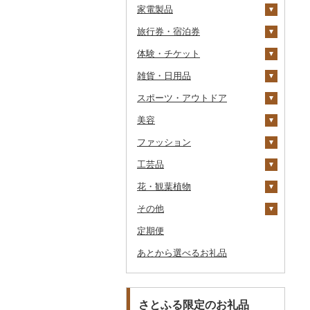
家電製品
ワイン
紅茶
プリン
そば
カレー・シチュー
砂糖
吟醸
米焼酎
粉
茶葉・ティーバッグ
りんごジュース
餃子
旅行券・宿泊券
ウイスキー
その他飲料・ジュース
ゼリー
パスタ
鍋
塩
季節・空調家電
その他日本酒
黒糖焼酎
白ワイン
ドリップ
静岡茶
みかんジュース（オレ
飲料
シュウマイ
カレー
ンジジュース）
体験・チケット
リキュール・洋酒
チョコレート
ひやむぎ
ピザ
醤油
キッチン家電
旅行券
その他焼酎
赤ワイン
足柄茶
茶葉・ティーバッグ
野菜ジュース
コロッケ
シチュー
肉
その他果汁飲料
雑貨・日用品
甘酒
カステラ
そうめん
レトルト
味噌
照明器具
宿泊券
PayPay商品券
シャンパン・スパーク
知覧茶
炭酸飲料
その他惣菜
魚
JTBふるさと旅行クー
リングワイン
ポン（Eメール発行）
スポーツ・アウトドア
ノンアルコール
アイス・ジェラート
その他麺
スープ
酢
パソコン・周辺機器
食事券
家具・インテリア
八女茶
豆乳
その他鍋
その他ワイン
JTBふるさと旅行券
美容
その他酒
その他洋菓子
豆腐・納豆
だし
TV・オーディオ・カメラ
温泉・サウナ・スパ利用
寝具
ゴルフ
その他茶
その他飲料・ジュース
タンス
（紙券）
券
ファッション
煎餅・おかき
漬物
食用油
美容・健康家電
タオル
釣り
スキンケア
豆腐
机・テーブル
布団
ゴルフボール
その他旅行券
水族館
工芸品
羊羹
缶詰・瓶詰
はちみつ
カー用品
文房具・印鑑
サイクリング
シャンプー・リンス
鞄・バッグ
納豆
梅干
えごま油
椅子・チェア・ソファ
枕
泉州タオル
ゴルフクラブ
化粧水・乳液・美容液
動物園
花・観葉植物
饅頭
乾物
ドレッシング
時計
食器
アウトドア・キャンプ
石鹸・ボディーソープ
洋服
織物
キムチ
肉
オリーブオイル
その他家具・インテリ
毛布
その他タオル
ボールペン
ゴルフウェア
洗顔
トートバッグ・ショル
釣り
ア
ダーバッグ
その他
大福
燻製（スモーク）
その他調味料
その他家電
キッチン用品
その他スポーツ
入浴剤
和服
陶器・漆器
観葉植物・苗木
その他漬物
魚
ごま油
タオルケット
ノート・ファイル
グラス・カップ
その他ゴルフ
その他スキンケア
女性・レディース
本場奄美大島紬
ダイビング
キャリーバッグ・スー
定期便
その他和菓子
おせち
日用品
アロマ
靴・履物
その他装飾品・工芸品
花
地域サービス
果物
その他食用油
みりん
その他寝具
印鑑
タンブラー
包丁
ウェア・ユニフォーム
男性・メンズ
その他織物
信楽焼
ツケース
スキーチケット・リフト
あとから選べるお礼品
その他加工品
楽器・器材
プロテイン
アクセサリー
盆栽・その他
その他
ジャム
ケチャップ
その他文房具
箸
フライパン
洗剤
その他スポーツ
子供・ベビー
靴・シューズ
唐津焼
数珠
胡蝶蘭
券
その他鞄・バッグ
本・CD・DVD
その他美容
その他服飾小物
その他缶詰・瓶詰
こしょう
スプーン・フォーク・
鍋
トイレットペーパー
その他洋服
スリッパ・下駄・草履
ペンダント・ネックレ
備前焼
工芸品
造花・プリザーブドフ
ゴルフプレー券
ナイフ
ス
ラワー
おもちゃ・ぬいぐるみ
その他調味料
まな板
ティッシュ
その他靴・履物
財布
美濃焼
播州そろばん
花火大会チケット
GDOふるさとゴルフ
さとふる限定のお礼品
皿・椀
ピアス・イヤリング
その他花