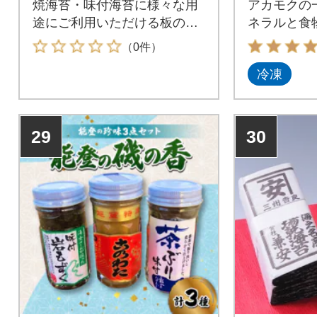
焼海苔・味付海苔に様々な用
アカモクの
途にご利用いただける板のり
ネラルと食
の詰め合わせです。
す。クセが
（0件）
も合います
冷凍
29
30