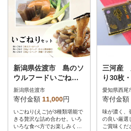
新潟県佐渡市 島のソ
三河産 
ウルフードいごねり3
り30枚・Y
種(7点)セット
新潟県佐渡市
愛知県西尾
寄付金額
11,000
円
寄付金額
いごねり(えご)が3種類堪能で
味が濃く、
きる贅沢な詰め合わせ。いろ
の良い厳選
いろな食べ方でお楽しみくだ
ご賞味くだ