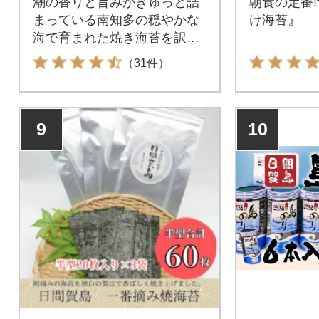
潮の香りと旨みがぎゅっと詰
朝食の定番
まっている南知多の穏やかな
け海苔』
海で育まれた焼き海苔を訳あ
りで提供
（31件）
9
10