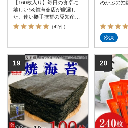
【160枚入り】毎日の食卓に
めかぶの効
嬉しい!老舗海苔店が厳選し
た、使い勝手抜群の愛知産焼
のり8袋セット
（42件）
冷凍
19
20