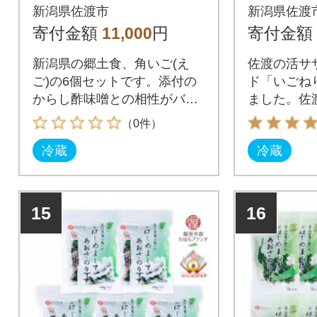
ールフ
新潟県佐渡市
新潟県佐渡
り」5パ
寄付金額
11,000
円
寄付金額
新潟県の郷土食、角いご(え
佐渡の活サ
ご)の6個セットです。添付の
ド「いごね
からし酢味噌との相性がバツ
ました。佐
グンで美味い。
をお楽しみ
（0件）
冷蔵
冷蔵
15
16