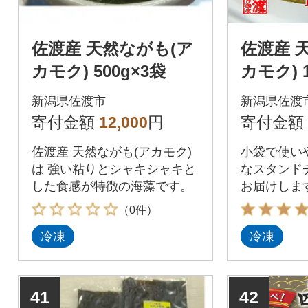
佐渡産 天然ながも(ア
佐渡産 
カモク) 500g×3袋
カモク) 1
新潟県佐渡市
新潟県佐渡
寄付金額
12,000
円
寄付金額
佐渡産 天然ながも(アカモク)
小袋で使い
は 強い粘りとシャキシャキと
なスタンド
した食感が特徴の海藻です。
お届けしま
（0件）
冷凍
冷凍
41
42