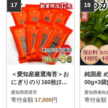
17
18
＜愛知産厳選海苔＞お
純国産 め
にぎりのり160枚(20
00g×3
枚入×8袋)・Y075-17
色料不使
愛知県西尾市
愛知県南知
寄付金額
17,000
円
寄付金額