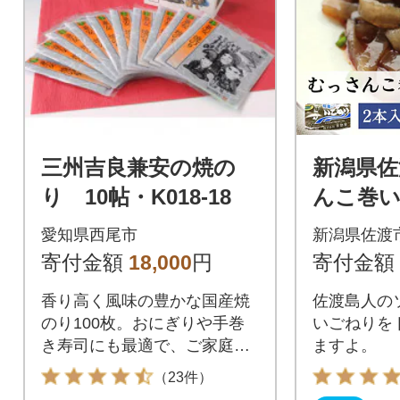
三州吉良兼安の焼の
新潟県佐
り 10帖・K018-18
んこ巻い
セット
愛知県西尾市
新潟県佐渡
寄付金額
18,000
円
寄付金額
香り高く風味の豊かな国産焼
佐渡島人の
のり100枚。おにぎりや手巻
いごねりを
き寿司にも最適で、ご家庭で
ますよ。
毎日楽しめます。
（23件）