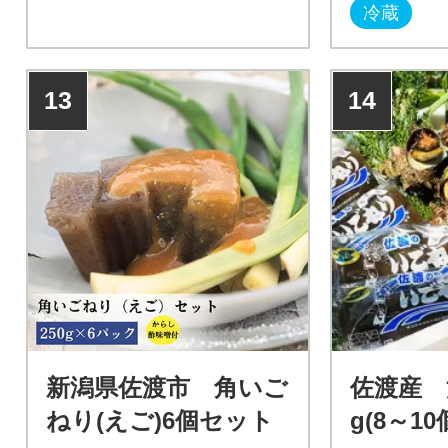
冷蔵
13
14
新潟県佐渡市 角いご
佐渡産 
ねり(えご)6個セット
g(8～1