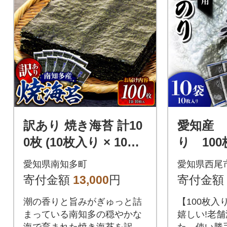
訳あり 焼き海苔 計10
愛知産 
0枚 (10枚入り × 10セ
り 100
ット) 小分け 南知多町
袋)・Y073
愛知県南知多町
愛知県西尾
産
寄付金額
13,000
円
寄付金額
潮の香りと旨みがぎゅっと詰
【100枚入
まっている南知多の穏やかな
嬉しい!老
海で育まれた焼き海苔を訳あ
た、使い勝