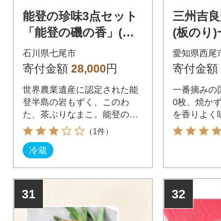
能登の珍味3点セット
三州吉良
「能登の磯の香」(岩
(板のり
もずく・このわた・
海」・K01
石川県七尾市
愛知県西尾
なまこ)
寄付金額
28,000
円
寄付金額
世界農業遺産に認定された能
一番摘みの
登半島の岩もずく、このわ
0枚、焼か
た、茶ぶりなまこ。能登の磯
を香りよく
の香りをご堪能ください。
（1件）
冷蔵
31
32