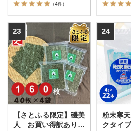
枚入/5袋)
（4件）
23
24
【さとふる限定】磯美
粉末寒天
人 お買い得訳あり焼
クタイプ(