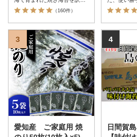
りで提供
のり全形1
（160件）
3
4
愛知産 ご家庭用 焼
日間賀島