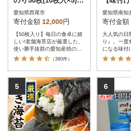
のり50枚(10枚入×5)・
【味付け
Y078-12
り(1箱)
愛知県西尾市
愛知県南知
寄付金額
12,000
円
寄付金額
【50枚入り】毎日の食卓に嬉
大人気の日
しい!老舗海苔店が厳選した、
り』。一度
使い勝手抜群の愛知産焼のり5
になる味付
袋セット
たまりません
（380件）
5
6