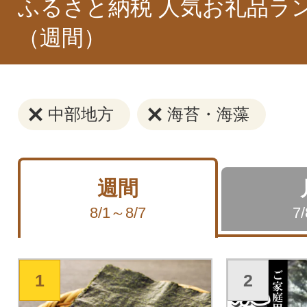
ふるさと納税 人気お礼品ラ
（週間）
中部地方
海苔・海藻
週間
8/1～8/7
7
1
2