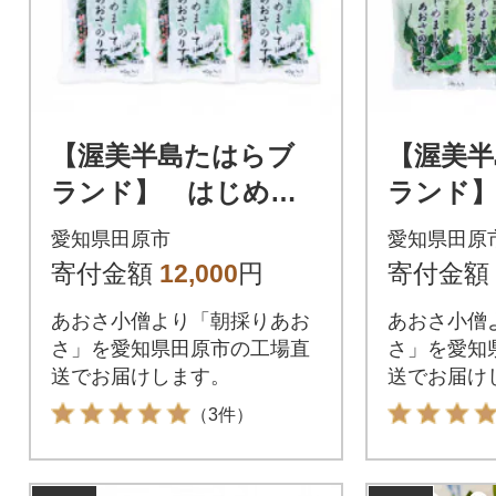
【渥美半島たはらブ
【渥美半
ランド】 はじめま
ランド
してあおさのりで
してあ
愛知県田原市
愛知県田原
す。 (40g×5パック)
す。(20
寄付金額
12,000
円
寄付金額
計200g
計200
あおさ小僧より「朝採りあお
あおさ小僧
さ」を愛知県田原市の工場直
さ」を愛知
送でお届けします。
送でお届け
（3件）