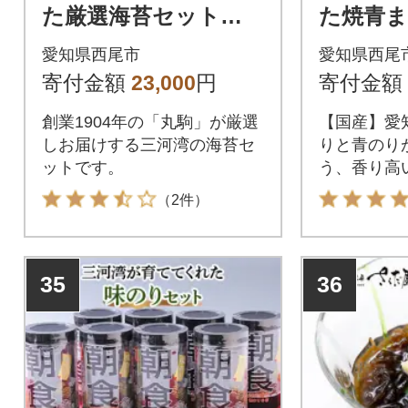
た厳選海苔セット
た焼青ま
「彩」・M002-23
枚・M003
愛知県西尾市
愛知県西尾
寄付金額
23,000
円
寄付金額
創業1904年の「丸駒」が厳選
【国産】愛
しお届けする三河湾の海苔セ
りと青のり
ットです。
う、香り高
逸品を80
（2件）
35
36