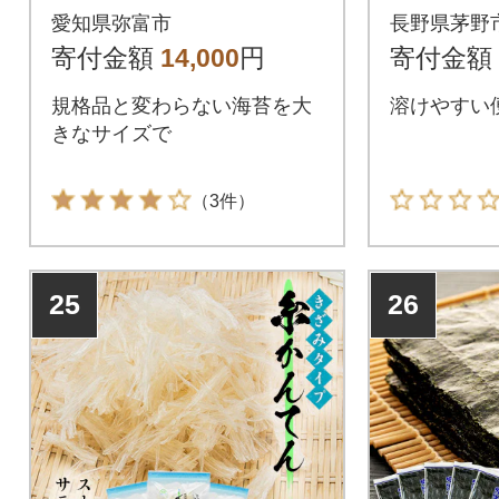
のり 160枚(40枚×4
り)
愛知県弥富市
長野県茅野
袋)
寄付金額
14,000
円
寄付金額
規格品と変わらない海苔を大
溶けやすい
きなサイズで
（3件）
25
26