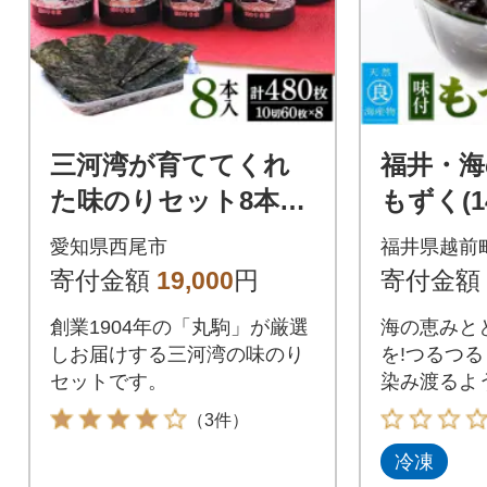
三河湾が育ててくれ
福井・海
た味のりセット8本
もずく(1
入・M004-19
ク)
愛知県西尾市
福井県越前
寄付金額
19,000
円
寄付金額
創業1904年の「丸駒」が厳選
海の恵みと
しお届けする三河湾の味のり
を!つるつ
セットです。
染み渡るよ
りもグッド!
（3件）
冷凍