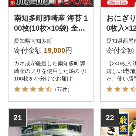
南知多町師崎産 海苔 1
おにぎりの
00枚(10枚×10袋) 全形
0枚入×12
焼のり 家庭用
3
愛知県南知多町
愛知県西尾
寄付金額
19,000
円
寄付金額
カネ成が厳選した南知多町師
【240枚入
崎産のノリを使用した焼のり!
嬉しい!老
100枚を小分けでお届け!
た、使い勝
のり12袋セ
（73件）
21
22