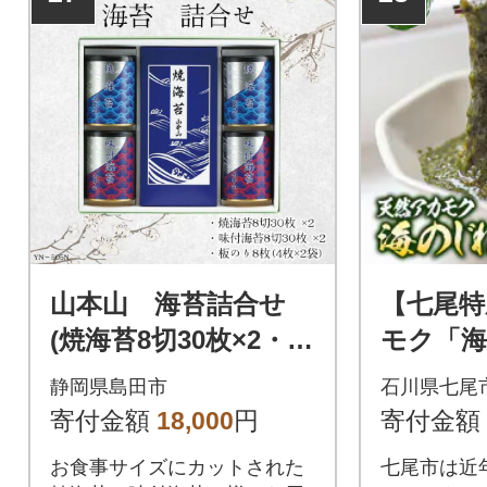
山本山 海苔詰合せ
【七尾特
(焼海苔8切30枚×2・味
モク「
付焼海苔8切30枚×2・
ょ」 (12
静岡県島田市
石川県七尾
焼海苔板のり8枚(4枚2
寄付金額
18,000
円
寄付金額
袋))
お食事サイズにカットされた
七尾市は近