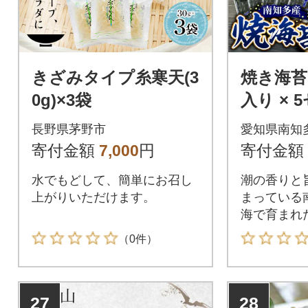
きざみタイプ糸寒天(3
焼き海苔 
0g)×3袋
入り × 
品 小分
長野県茅野市
愛知県南知
寄付金額
7,000
円
寄付金額
水でもどして、簡単にお召し
潮の香りと
上がりいただけます。
まっている
海で育まれ
（0件）
27
28