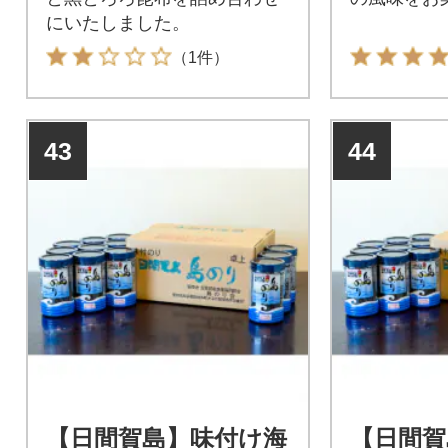
にいたしました。
（1件）
43
44
【日間賀島】味付け海
【日間賀