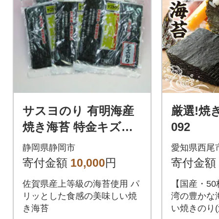
サスヨのり 有明海産
厳選!焼
焼き海苔 特金キズの
092
り 全形10枚5袋セット
静岡県静岡市
愛知県西尾
訳あり
寄付金額
10,000
円
寄付金額
佐賀県産上等級の海苔使用 パ
【国産・5
リッとした食感の美味しい焼
湾の豊かな
き海苔
い焼きのり(海