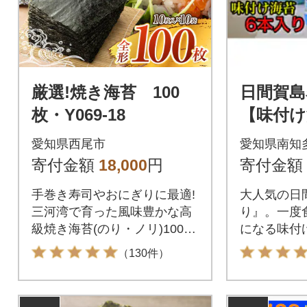
厳選!焼き海苔 100
日間賀島
枚・Y069-18
【味付け
り
愛知県西尾市
愛知県南知
寄付金額
18,000
円
寄付金額
手巻き寿司やおにぎりに最適!
大人気の日
三河湾で育った風味豊かな高
り』。一度
級焼き海苔(のり・ノリ)100枚
になる味付
お届けします
たまりません
（130件）