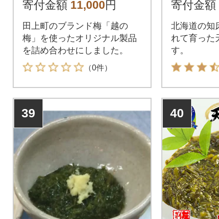
寄付金額
11,000
円
寄付金額
田上町のブランド梅「越の
北海道の知
梅」を使ったオリジナル製品
れて育った
を詰め合わせにしました。
す。
（0件）
39
40