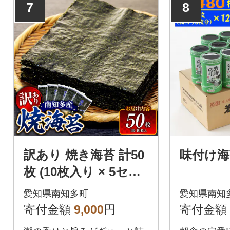
7
8
訳あり 焼き海苔 計50
味付け海
枚 (10枚入り × 5セッ
ト) 小分け 南知多町産
愛知県南知多町
愛知県南知
寄付金額
9,000
円
寄付金額