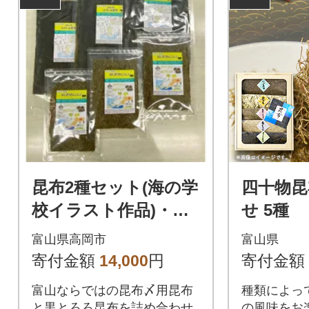
昆布2種セット(海の学
四十物昆
校イラスト作品)・お
せ 5種
さしみ昆布 60g×3
富山県高岡市
富山県
・おにぎりさんこ
寄付金額
14,000
円
寄付金額
んぶ 90g×3
富山ならではの昆布〆用昆布
種類によっ
と黒とろろ昆布を詰め合わせ
の風味をお