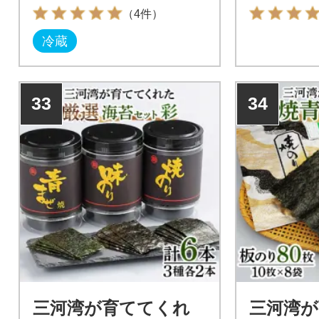
さい。
（4件）
冷蔵
33
34
三河湾が育ててくれ
三河湾