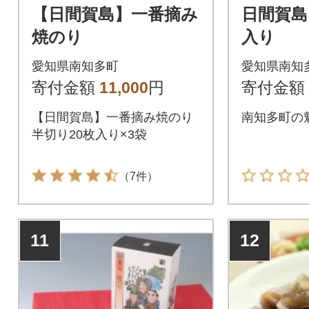
【日間賀島】一番摘み
日間賀島
焼のり
入り
愛知県南知多町
愛知県南知
寄付金額
11,000
円
寄付金額
【日間賀島】一番摘み焼のり
南知多町の魅
半切り20枚入り×3袋
（7件）
11
12