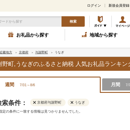
ログイン
新規会員登録
検索
お礼品から探す
地域から探す
近畿地方
京都府
与謝野町
うなぎ
与謝野町,うなぎのふるさと納税 人気お礼品ランキン
週間
月間
7/31～8/6
7/
検索条件：
京都府与謝野町
うなぎ
指定の条件に一致する情報は見つかりませんでした。