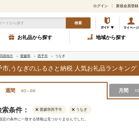
ログイン
新規会員登録
検索
お礼品から探す
地域から探す
四国地方
愛媛県
西予市
うなぎ
西予市,うなぎのふるさと納税 人気お礼品ランキング
週間
月間
8/2～8/8
7/
検索条件：
愛媛県西予市
うなぎ
指定の条件に一致する情報は見つかりませんでした。