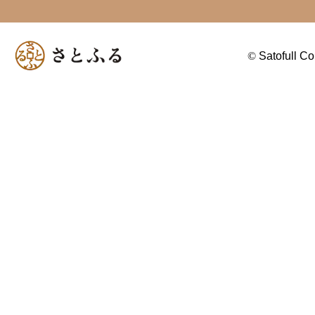
©
Satofull Co.