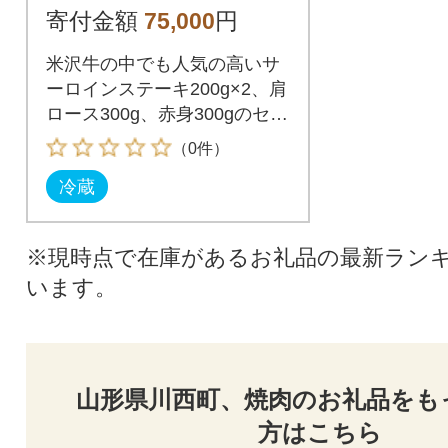
スすき焼き・赤身焼
寄付金額
75,000
円
き肉用」
米沢牛の中でも人気の高いサ
ーロインステーキ200g×2、肩
ロース300g、赤身300gのセッ
トです。
（0件）
冷蔵
※現時点で在庫があるお礼品の最新ラン
います。
山形県川西町、焼肉のお礼品をも
方はこちら