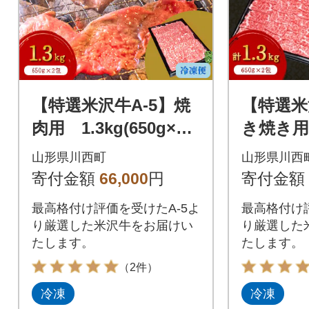
【特選米沢牛A-5】焼
【特選米
肉用 1.3kg(650g×2
き焼き用
包)
50g 計
山形県川西町
山形県川西
寄付金額
66,000
円
寄付金額
最高格付け評価を受けたA-5よ
最高格付け評
り厳選した米沢牛をお届けい
り厳選した
たします。
たします。
（2件）
冷凍
冷凍