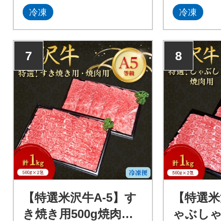
冷凍
冷凍
7
8
【特選米沢牛A-5】す
【特選米
き焼き用500g焼肉用5
ゃぶしゃ