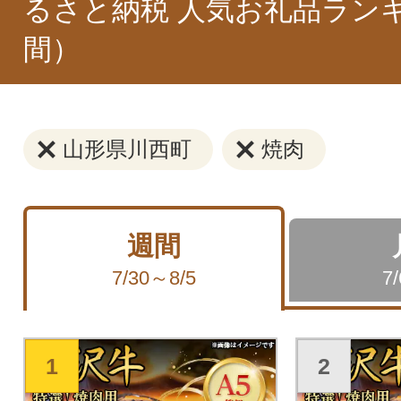
るさと納税 人気お礼品ラン
間）
山形県川西町
焼肉
週間
7/30～8/5
7
1
2