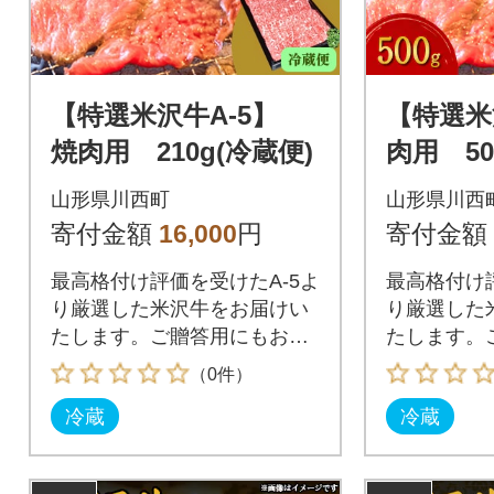
【特選米沢牛A-5】
【特選米
焼肉用 210g(冷蔵便)
肉用 50
山形県川西町
山形県川西
寄付金額
16,000
円
寄付金額
最高格付け評価を受けたA-5よ
最高格付け評
り厳選した米沢牛をお届けい
り厳選した
たします。ご贈答用にもお勧
たします。
めです。
めです。
（0件）
冷蔵
冷蔵