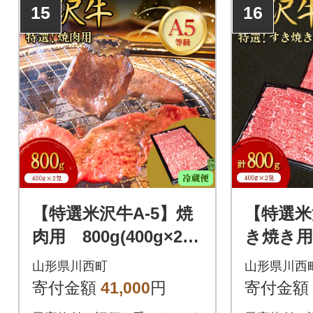
15
16
【特選米沢牛A-5】焼
【特選米
肉用 800g(400g×2
き焼き用
包)(冷蔵便)
00g 計
山形県川西町
山形県川西
(冷蔵便)
寄付金額
41,000
円
寄付金額