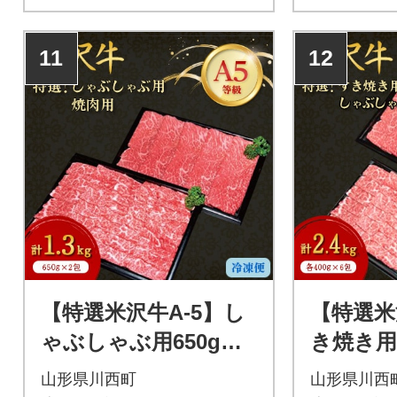
11
12
【特選米沢牛A-5】し
【特選米
ゃぶしゃぶ用650g焼
き焼き
肉用650g 計1.3kgセ
ゃぶ用・
山形県川西町
山形県川西