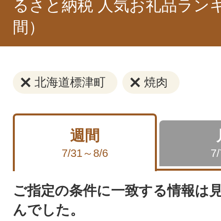
るさと納税 人気お礼品ラン
間）
北海道標津町
焼肉
週間
7/31～8/6
7
ご指定の条件に一致する情報は
んでした。