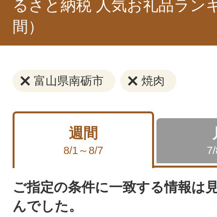
るさと納税 人気お礼品ラン
間）
富山県南砺市
焼肉
週間
8/1～8/7
7
ご指定の条件に一致する情報は
んでした。